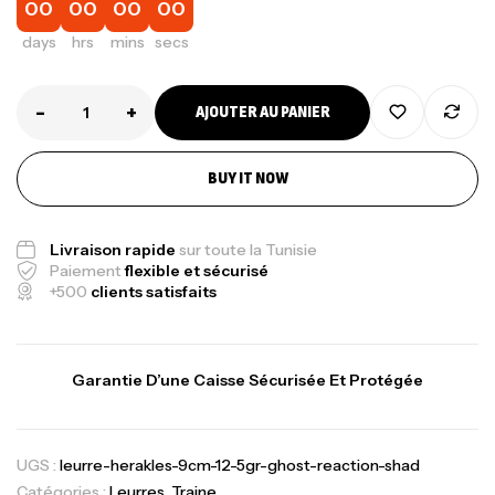
00
00
00
00
days
hrs
mins
secs
-
+
AJOUTER AU PANIER
BUY IT NOW
Livraison rapide
sur toute la Tunisie
Paiement
flexible et sécurisé
+500
clients satisfaits
Garantie D’une Caisse Sécurisée Et Protégée
UGS :
leurre-herakles-9cm-12-5gr-ghost-reaction-shad
Catégories :
Leurres
,
Traine