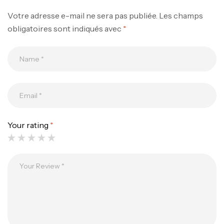
Votre adresse e-mail ne sera pas publiée.
Les champs
obligatoires sont indiqués avec
*
Your rating
*
Canne Jigging Sunset Massive Attack
1.83m 120/250gr 30kg
,
Cannes
Jigging
340,000
د.ت
379,000
د.ت