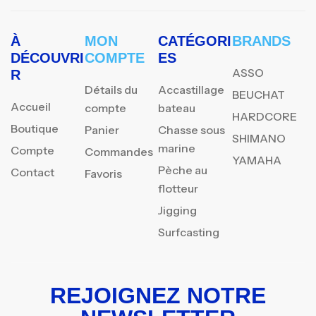
À
MON
CATÉGORI
BRANDS
DÉCOUVRI
COMPTE
ES
ASSO
R
Détails du
Accastillage
BEUCHAT
Accueil
compte
bateau
HARDCORE
Boutique
Panier
Chasse sous
SHIMANO
marine
Compte
Commandes
YAMAHA
Pèche au
Contact
Favoris
flotteur
Jigging
Surfcasting
REJOIGNEZ NOTRE