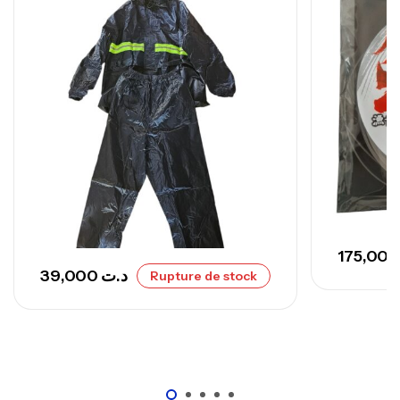
,
Cannes
Surfcasting
692,000
د.ت
768,000
د.ت
Canne Sunset Secret Cove 420 Cm 100
– 300 G
,
Cannes
Surfcasting
673,000
د.ت
748,000
د.ت
39,000
د.ت
Rupture de stock