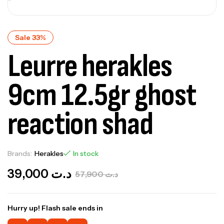
Sale 33%
Leurre herakles
9cm 12.5gr ghost
reaction shad
Brands:
Herakles
In stock
39,000
د.ت
57,900
د.ت
Hurry up! Flash sale ends in