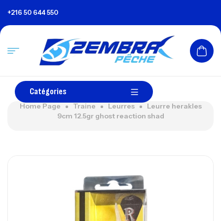
+216 50 644 550
Catégories
Home Page
Traine
Leurres
Leurre herakles
9cm 12.5gr ghost reaction shad