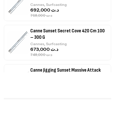
,
Cannes
Surfcasting
692,000
د.ت
768,000
د.ت
Canne Sunset Secret Cove 420 Cm 100
– 300 G
,
Cannes
Surfcasting
673,000
د.ت
748,000
د.ت
Canne Jigging Sunset Massive Attack
1.83m 120/250gr 30kg
,
Cannes
Jigging
340,000
د.ت
379,000
د.ت
Foureau Kalli Kunnan Funda 1.70m