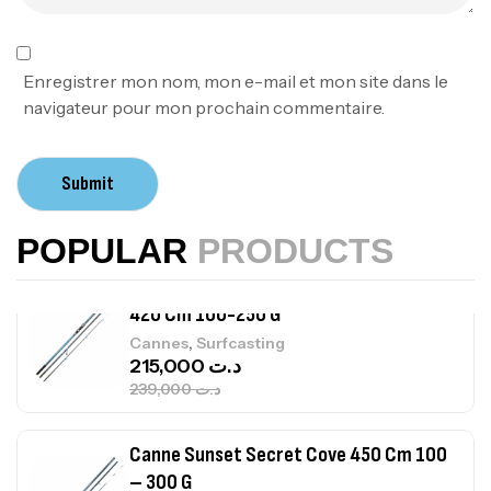
Foureau Kalli Kunnan Funda 1.70m
Expanded
,
Bagagerie
Surfcasting
378,000
د.ت
Enregistrer mon nom, mon e-mail et mon site dans le
420,000
د.ت
navigateur pour mon prochain commentaire.
Volant 3 Branches Inox T26S/35
Submit
,
Accastillage bateau
Accessoires bateaux
367,000
د.ت
POPULAR
PRODUCTS
Canne Sunset Beachstriker Surf Hybrid
420 Cm 100-250 G
,
Cannes
Surfcasting
215,000
د.ت
239,000
د.ت
Canne Sunset Secret Cove 450 Cm 100
– 300 G