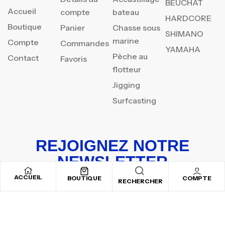
BEUCHAT
Accueil
compte
bateau
HARDCORE
Boutique
Panier
Chasse sous
SHIMANO
marine
Compte
Commandes
YAMAHA
Pèche au
Contact
Favoris
flotteur
Jigging
Surfcasting
REJOIGNEZ NOTRE
NEWSLETTER
ACCUEIL
Inscrivez-vous pour recevoir nos offres spéciales
BOUTIQUE
COMPTE
RECHERCHER