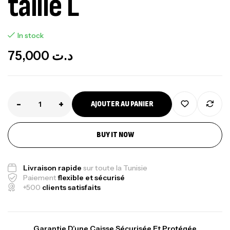
taille L
In stock
75,000
د.ت
-
+
AJOUTER AU PANIER
BUY IT NOW
Livraison rapide
sur toute la Tunisie
Paiement
flexible et sécurisé
+500
clients satisfaits
Garantie D’une Caisse Sécurisée Et Protégée