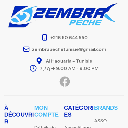
+216 50 644 550
zembrapechetunisie@gmail.com
Al Haouaria – Tunisie
7 j/7j -> 9:00 AM - 9:00 PM
À
MON
CATÉGORI
BRANDS
DÉCOUVRI
COMPTE
ES
ASSO
R
Détails du
Accastillage