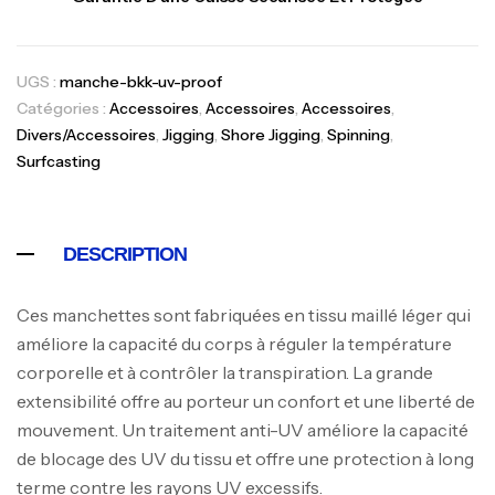
Canne Jigging Sunset Massive Attack
1.83m 120/250gr 30kg
,
Cannes
Jigging
UGS :
manche-bkk-uv-proof
340,000
د.ت
Catégories :
Accessoires
,
Accessoires
,
Accessoires
,
379,000
د.ت
Divers/Accessoires
,
Jigging
,
Shore Jigging
,
Spinning
,
Surfcasting
Foureau Kalli Kunnan Funda 1.70m
Expanded
,
Bagagerie
Surfcasting
DESCRIPTION
378,000
د.ت
420,000
د.ت
Ces manchettes sont fabriquées en tissu maillé léger qui
améliore la capacité du corps à réguler la température
Volant 3 Branches Inox T26S/35
corporelle et à contrôler la transpiration. La grande
,
Accastillage bateau
Accessoires bateaux
extensibilité offre au porteur un confort et une liberté de
367,000
د.ت
mouvement. Un traitement anti-UV améliore la capacité
de blocage des UV du tissu et offre une protection à long
terme contre les rayons UV excessifs.