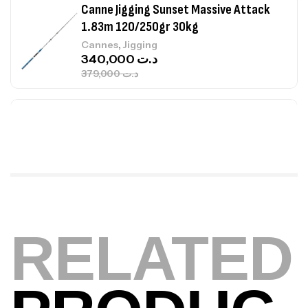
Canne Jigging Sunset Massive Attack
1.83m 120/250gr 30kg
,
Cannes
Jigging
340,000
د.ت
379,000
د.ت
Foureau Kalli Kunnan Funda 1.70m
Expanded
,
Bagagerie
Surfcasting
378,000
د.ت
420,000
د.ت
Volant 3 Branches Inox T26S/35
RELATED
,
Accastillage bateau
Accessoires bateaux
367,000
د.ت