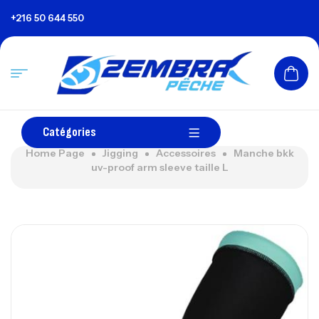
+216 50 644 550
Catégories
Home Page
Jigging
Accessoires
Manche bkk
uv-proof arm sleeve taille L