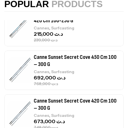
POPULAR
PRODUCTS
239,000
د.ت
Canne Sunset Secret Cove 450 Cm 100
– 300 G
,
Cannes
Surfcasting
692,000
د.ت
768,000
د.ت
Canne Sunset Secret Cove 420 Cm 100
– 300 G
,
Cannes
Surfcasting
673,000
د.ت
748,000
د.ت
Canne Jigging Sunset Massive Attack
1.83m 120/250gr 30kg
,
Cannes
Jigging
340,000
د.ت