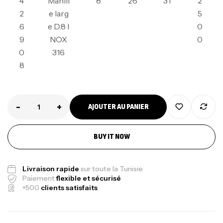
4
Manill
8
26
31
2
2
e larg
5
6
e D.8 I
0
9
NOX
0
0
316
8
-
+
AJOUTER AU PANIER
BUY IT NOW
Livraison rapide
sur toute la Tunisie
Paiement
flexible et sécurisé
+500
clients satisfaits