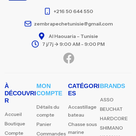
+216 50 644 550
zembrapechetunisie@gmail.com
Al Haouaria – Tunisie
7 j/7j -> 9:00 AM - 9:00 PM
À
MON
CATÉGORI
BRANDS
DÉCOUVRI
COMPTE
ES
ASSO
R
Détails du
Accastillage
BEUCHAT
Accueil
compte
bateau
HARDCORE
Boutique
Panier
Chasse sous
SHIMANO
marine
Compte
Commandes