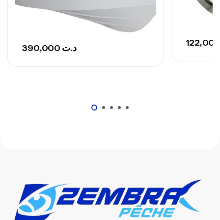
390,000
د.ت