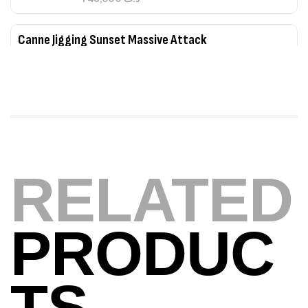
379,000
د.ت
Foureau Kalli Kunnan Funda 1.70m
Expanded
,
Bagagerie
Surfcasting
378,000
د.ت
420,000
د.ت
Volant 3 Branches Inox T26S/35
RELATED
,
Accastillage bateau
Accessoires bateaux
367,000
د.ت
PRODUC
Canne Sunset Beachstriker Surf Hybrid
420 Cm 100-250 G
,
Cannes
Surfcasting
TS
215,000
د.ت
239,000
د.ت