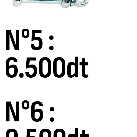
N°5 :
6.500dt
N°6 :
Canne Jigging Sunset Massive Attack
1.83m 120/250gr 30kg