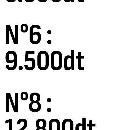
N°6 :
9.500dt
N°8 :
12.800dt