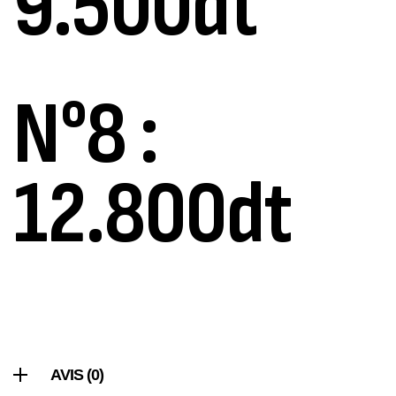
9.500dt
,
Cannes
Jigging
340,000
د.ت
379,000
د.ت
Foureau Kalli Kunnan Funda 1.70m
N°8 :
Expanded
,
Bagagerie
Surfcasting
378,000
د.ت
12.800dt
420,000
د.ت
Volant 3 Branches Inox T26S/35
,
Accastillage bateau
Accessoires bateaux
367,000
د.ت
Canne Sunset Beachstriker Surf Hybrid
420 Cm 100-250 G
,
Cannes
Surfcasting
AVIS (0)
215,000
د.ت