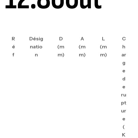
R
Désig
D
A
L
C
é
natio
(m
(m
(m
h
f
n
m)
m)
m)
ar
g
e
d
e
ru
pt
ur
e
(
K