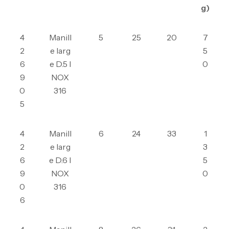
g)
4
Manill
5
25
20
7
2
e larg
5
6
e D.5 I
0
9
NOX
0
316
5
4
Manill
6
24
33
1
2
e larg
3
6
e D.6 I
5
9
NOX
0
0
316
6