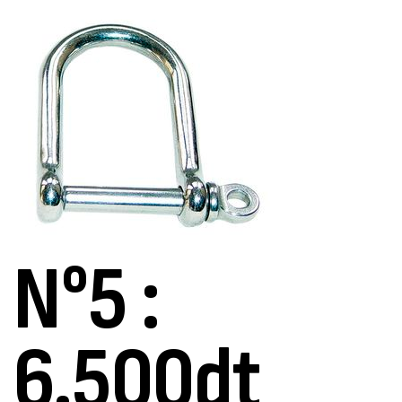
N°5 :
6.500dt