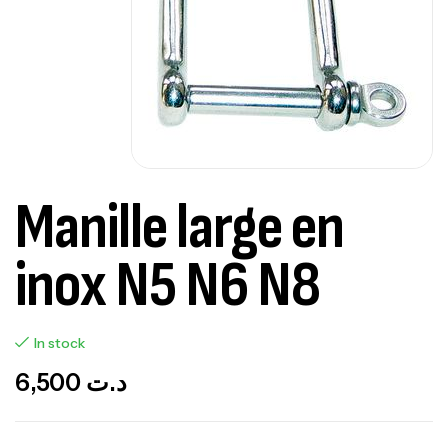
Manille large en
inox N5 N6 N8
In stock
6,500
د.ت