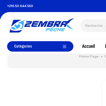
unisie
+216 50 644 550
zembrapechetunisie@gmail.com
Accueil
Catégories
Home Page