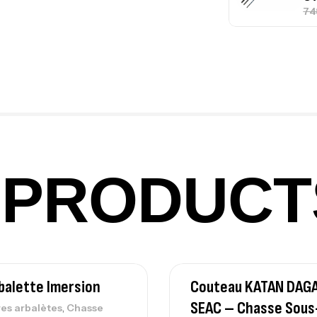
Ca
1.
Ca
PRODUCT
Fo
Ex
Ba
balette Imersion
Couteau KATAN DAG
SEAC – Chasse Sous
,
es arbalètes
Chasse
Vo