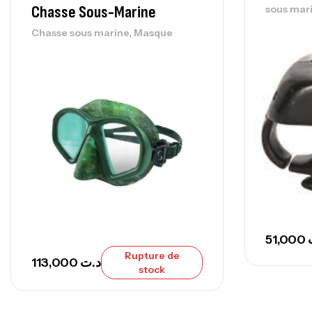
Chasse Sous-Marine
sous mar
,
Chasse sous marine
Masque
51,000
Rupture de
113,000
د.ت
stock