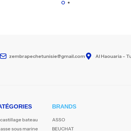
Ca
– 
Ca
zembrapechetunisie@gmail.com
Al Haouaria – T
ATÉGORIES
BRANDS
castillage bateau
ASSO
asse sous marine
BEUCHAT