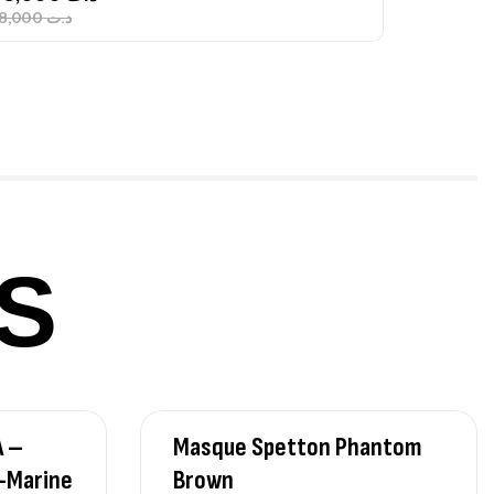
748,000
د.ت
nne Jigging Sunset Massive Attack
83m 120/250gr 30kg
,
nnes
Jigging
340,000
د.ت
379,000
د.ت
S
ureau Kalli Kunnan Funda 1.70m
panded
,
gagerie
Surfcasting
378,000
د.ت
420,000
د.ت
A –
Masque Spetton Phantom
-Marine
Brown
lant 3 Branches Inox T26S/35