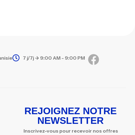
nne Sunset Secret Cove 420 Cm 100
300 G
,
nnes
Surfcasting
673,000
د.ت
748,000
د.ت
unisie
7 j/7j -> 9:00 AM - 9:00 PM
REJOIGNEZ NOTRE
NEWSLETTER
Inscrivez-vous pour recevoir nos offres