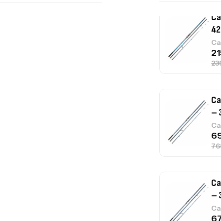
Ca
42
Ca
Ca
– 
Ca
Ca
– 
Ca