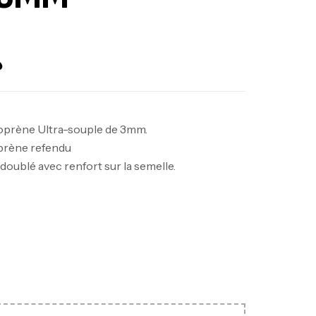
Out Of Stock
د
prène Ultra-souple de 3mm.
prène refendu
doublé avec renfort sur la semelle.