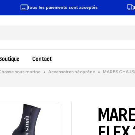
Tous les paiements sont acceptés
Livrai
Boutique
Contact
Chasse sous marine
Accessoires néoprène
MARES CHAUS
MARE
FLEX