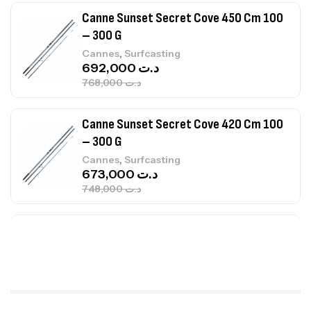
Canne Sunset Secret Cove 420 Cm 100
– 300 G
,
Cannes
Surfcasting
673,000
د.ت
748,000
د.ت
Canne Jigging Sunset Massive Attack
1.83m 120/250gr 30kg
,
Cannes
Jigging
340,000
د.ت
379,000
د.ت
Foureau Kalli Kunnan Funda 1.70m
Expanded
,
Bagagerie
Surfcasting
378,000
د.ت
420,000
د.ت