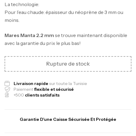
La technologie:
Pour l’eau chaude: épaisseur du néoprène de 3 mm ou
moins.
Mares
Manta 2.2 mm
se trouve maintenant disponible
avec la garantie du prix le plus bas!
Canne Jigging Sunset Massive Attack
Rupture de stock
1.83m 120/250gr 30kg
,
Cannes
Jigging
340,000
د.ت
Livraison rapide
sur toute la Tunisie
379,000
د.ت
Paiement
flexible et sécurisé
+500
clients satisfaits
Foureau Kalli Kunnan Funda 1.70m
Expanded
Garantie D’une Caisse Sécurisée Et Protégée
,
Bagagerie
Surfcasting
378,000
د.ت
420,000
د.ت