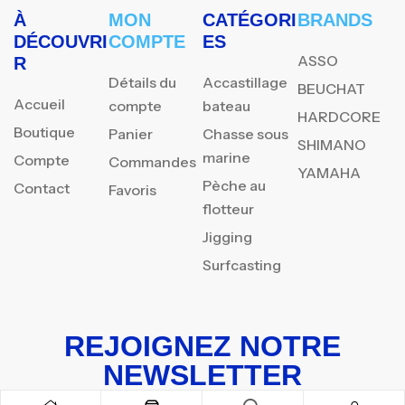
À
MON
CATÉGORI
BRANDS
DÉCOUVRI
COMPTE
ES
ASSO
R
Détails du
Accastillage
BEUCHAT
Accueil
compte
bateau
HARDCORE
Boutique
Panier
Chasse sous
SHIMANO
marine
Compte
Commandes
YAMAHA
Pèche au
Contact
Favoris
flotteur
Jigging
Surfcasting
REJOIGNEZ NOTRE
NEWSLETTER