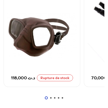
Canne Sunset Secret Cove 420 Cm 100
– 300 G
,
Cannes
Surfcasting
673,000
د.ت
748,000
د.ت
118,000
د.ت
70,000
Rupture de stock