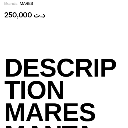
Brands:
MARES
Out Of Stock
250,000
د.ت
DESCRIP
TION
MARES