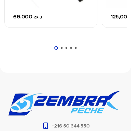
69,000
د.ت
+216 50 644 550