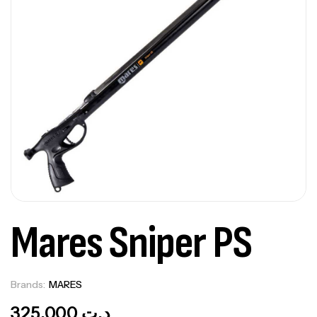
Mares Sniper PS
Brands:
MARES
Out Of Stock
325,000
د.ت