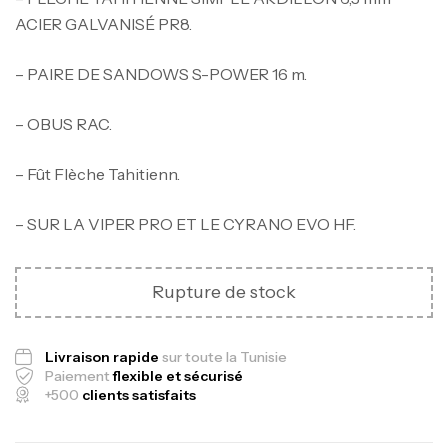
ACIER GALVANISÉ PR8.
– PAIRE DE SANDOWS S-POWER 16 m.
– OBUS RAC.
– Fût Flèche Tahitienn.
– SUR LA VIPER PRO ET LE CYRANO EVO HF.
Rupture de stock
Livraison rapide
sur toute la Tunisie
Paiement
flexible et sécurisé
Canne Jigging Sunset Massive Attack
+500
clients satisfaits
1.83m 120/250gr 30kg
,
Cannes
Jigging