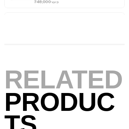
340,000
د.ت
379,000
د.ت
Foureau Kalli Kunnan Funda 1.70m
Expanded
,
Bagagerie
Surfcasting
378,000
د.ت
420,000
د.ت
RELATED
Volant 3 Branches Inox T26S/35
,
Accastillage bateau
Accessoires bateaux
367,000
د.ت
PRODUC
Canne Sunset Beachstriker Surf Hybrid
420 Cm 100-250 G
TS
,
Cannes
Surfcasting
215,000
د.ت