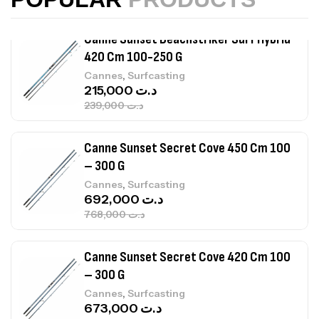
239,000
د.ت
Canne Sunset Secret Cove 450 Cm 100
– 300 G
,
Cannes
Surfcasting
692,000
د.ت
768,000
د.ت
Canne Sunset Secret Cove 420 Cm 100
– 300 G
,
Cannes
Surfcasting
673,000
د.ت
748,000
د.ت
Canne Jigging Sunset Massive Attack
1.83m 120/250gr 30kg
,
Cannes
Jigging