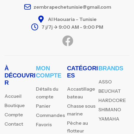
zembrapechetunisie@gmail.com
Al Haouaria – Tunisie
7 j/7j -> 9:00 AM - 9:00 PM
À
MON
CATÉGORI
BRANDS
DÉCOUVRI
COMPTE
ES
ASSO
R
Détails du
Accastillage
BEUCHAT
Accueil
compte
bateau
HARDCORE
Boutique
Panier
Chasse sous
SHIMANO
marine
Compte
Commandes
YAMAHA
Pèche au
Contact
Favoris
flotteur