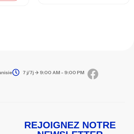
,
nnes
Surfcasting
673,000
د.ت
748,000
د.ت
unisie
7 j/7j -> 9:00 AM - 9:00 PM
REJOIGNEZ NOTRE