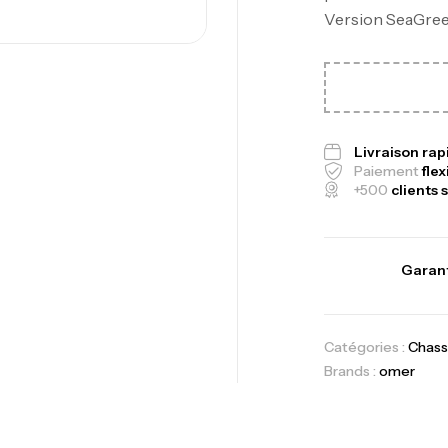
Version SeaGree
Canne Jigging 
1.83m 120/250
,
Cannes
Jigging
Livraison ra
Paiement
flex
+500
clients s
Foureau Kalli 
Expanded
,
Bagagerie
Surf
Garant
Volant 3 Branc
Catégories :
Chass
Accastillage ba
Brands :
omer
Ca