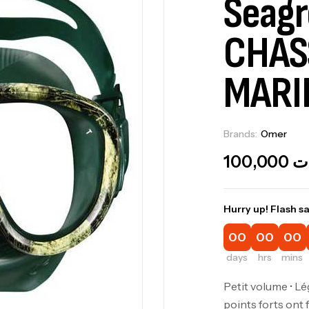
Seag
CHAS
MARI
Brands:
Omer
O
100,000
ت
Hurry up! Flash sa
00
00
00
days
hrs
mins
Petit volume • Lé
points forts ont 