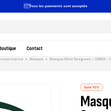
Tous les paiements sont acceptés
Li
Boutique
Contact
 sous marine
Masque
Masque Alien Seagreen – OMER –
Sale 10%
Masqu