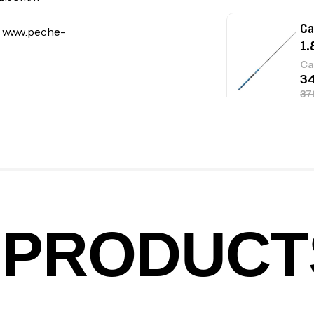
Ca
:
www.peche-
1.
Ca
Fo
Ex
Ba
PRODUCT
Vo
Ac