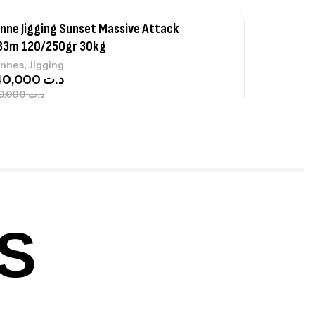
nne Jigging Sunset Massive Attack
83m 120/250gr 30kg
,
nnes
Jigging
340,000
د.ت
379,000
د.ت
ureau Kalli Kunnan Funda 1.70m
panded
,
gagerie
Surfcasting
378,000
د.ت
420,000
د.ت
S
lant 3 Branches Inox T26S/35
,
castillage bateau
Accessoires bateaux
367,000
د.ت