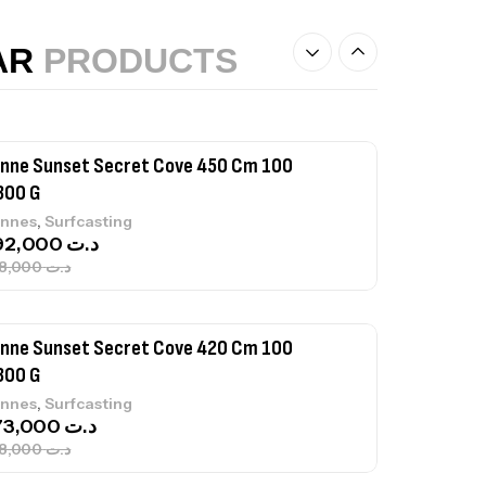
0 Cm 100-250 G
,
nnes
Surfcasting
AR
PRODUCTS
215,000
د.ت
239,000
د.ت
nne Sunset Secret Cove 450 Cm 100
300 G
,
nnes
Surfcasting
692,000
د.ت
768,000
د.ت
nne Sunset Secret Cove 420 Cm 100
300 G
,
nnes
Surfcasting
673,000
د.ت
748,000
د.ت