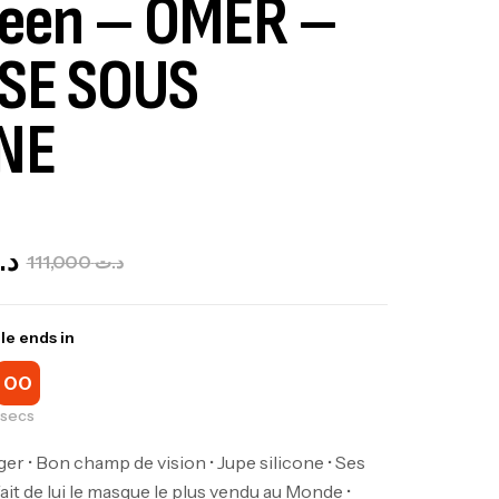
reen – OMER –
SE SOUS
NE
ut Of Stock
د.
111,000
د.ت
le ends in
00
secs
ger • Bon champ de vision • Jupe silicone • Ses
fait de lui le masque le plus vendu au Monde •