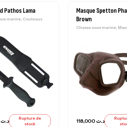
rd Pathos Lama
Masque Spetton Ph
Brown
,
ous marine
Couteaux
Ca
,
Chasse sous marine
Mas
42
Ca
Ca
– 
Ca
Ca
Rupture de
Ruptu
,000
د.ت
118,000
د.ت
– 
stock
sto