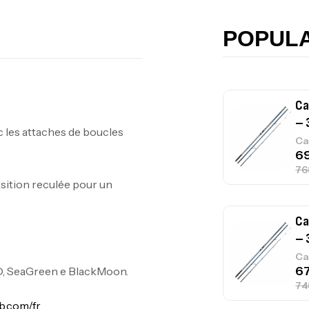
42
Ca
POPUL
Ca
– 
c les attaches de boucles
Ca
sition reculée pour un
Ca
– 
Ca
D, SeaGreen e BlackMoon.
.com/fr