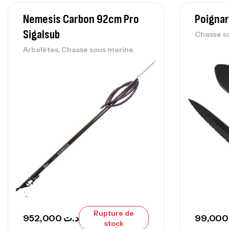
Nemesis Carbon 92cm Pro
Poigna
Sigalsub
Chasse s
,
Arbalètes
Chasse sous marine
Rupture de
952,000
د.ت
99
stock