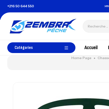
la Tunisie
+216 50 644 550
zembrapechetunisie@gmail.com
Accueil
Catégories
Home Page
Chasse