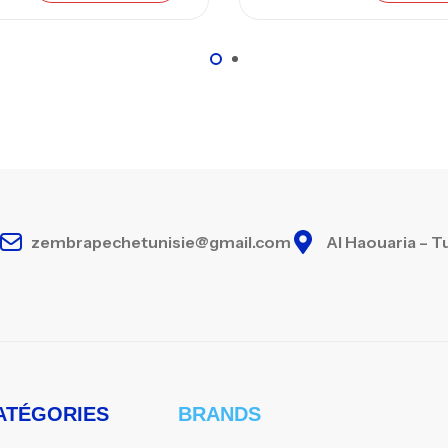
Ca
zembrapechetunisie@gmail.com
Al Haouaria – T
ATÉGORIES
BRANDS