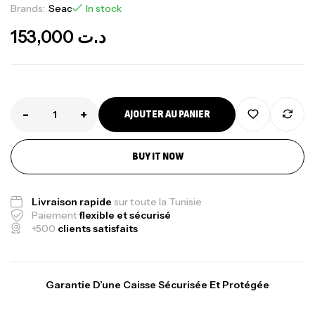
Brands:
Seac
In stock
153,000
د.ت
-
+
AJOUTER AU PANIER
BUY IT NOW
Canne Jigging Sunset Massive Attack
1.83m 120/250gr 30kg
Livraison rapide
sur toute la Tunisie
,
Cannes
Jigging
Paiement
flexible et sécurisé
340,000
د.ت
+500
clients satisfaits
379,000
د.ت
Foureau Kalli Kunnan Funda 1.70m
Garantie D’une Caisse Sécurisée Et Protégée
Expanded