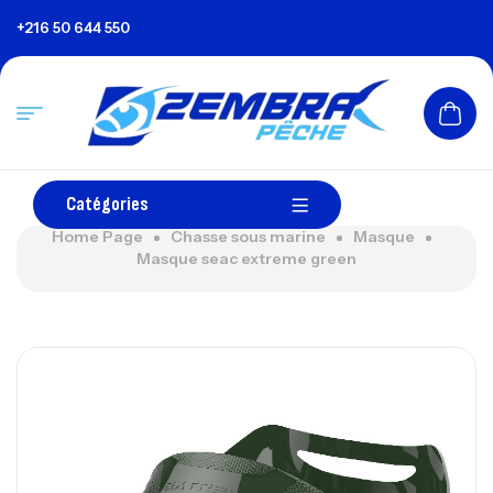
+216 50 644 550
Catégories
Home Page
Chasse sous marine
Masque
Masque seac extreme green