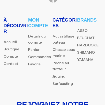
À
MON
CATÉGORI
BRANDS
DÉCOUVRI
COMPTE
ES
ASSO
R
Détails du
Accastillage
BEUCHAT
Accueil
compte
bateau
HARDCORE
Boutique
Panier
Chasse sous
SHIMANO
marine
Compte
Commandes
YAMAHA
Pèche au
Contact
Favoris
flotteur
Jigging
Surfcasting
REJOIGNEZ NOTRE