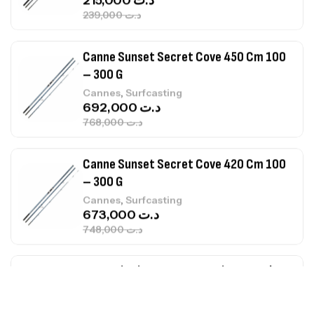
692,000
د.ت
768,000
د.ت
Canne Sunset Secret Cove 420 Cm 100
– 300 G
,
Cannes
Surfcasting
673,000
د.ت
748,000
د.ت
Canne Jigging Sunset Massive Attack
1.83m 120/250gr 30kg
,
Cannes
Jigging
340,000
د.ت
379,000
د.ت
Foureau Kalli Kunnan Funda 1.70m
Expanded