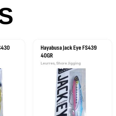
0 Cm 100-250 G
S
,
nnes
Surfcasting
215,000
د.ت
239,000
د.ت
nne Sunset Secret Cove 450 Cm 100
FS430
Hayabusa Jack Eye FS439
300 G
40GR
,
nnes
Surfcasting
692,000
د.ت
,
Leurres
Shore Jigging
768,000
د.ت
nne Sunset Secret Cove 420 Cm 100
300 G
,
nnes
Surfcasting
673,000
د.ت
748,000
د.ت