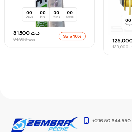
00
00
00
00
Days
Hrs
Mins
Secs
00
Days
31,500
د.ت
Sale 10%
34,900
د.ت
139,000
ت
+216 50 644 550