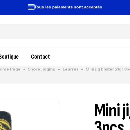
Tous les paiements sont acceptés
Liv
Boutique
Contact
ome Page
Shore Jigging
Leurres
Mini jig blister 21gr 3p
Mini j
3pcs