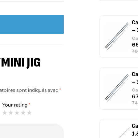
Ca
– 
Ca
MINI JIG
Ca
– 
atoires sont indiqués avec
*
Ca
Your rating
*
Ca
1.