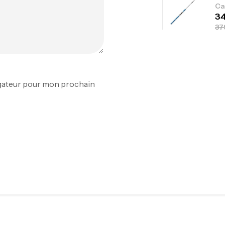
Ca
Fo
Ex
igateur pour mon prochain
Ba
Vo
Ac
Ca