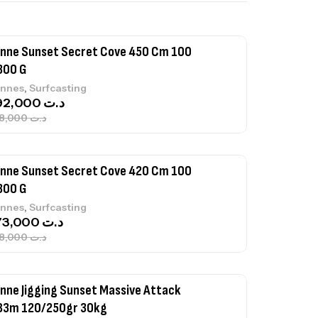
nne Sunset Secret Cove 450 Cm 100
300 G
,
nnes
Surfcasting
692,000
د.ت
768,000
د.ت
nne Sunset Secret Cove 420 Cm 100
300 G
,
nnes
Surfcasting
673,000
د.ت
748,000
د.ت
nne Jigging Sunset Massive Attack
83m 120/250gr 30kg