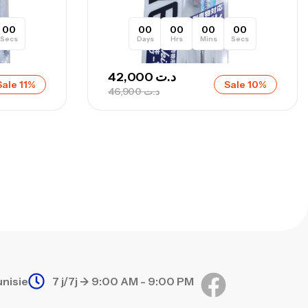
00
00
00
00
00
Secs
Days
Hrs
Mins
Secs
42,000
د.ت
Sale 11%
Sale 10%
46,900
د.ت
unisie
7 j/7j -> 9:00 AM - 9:00 PM