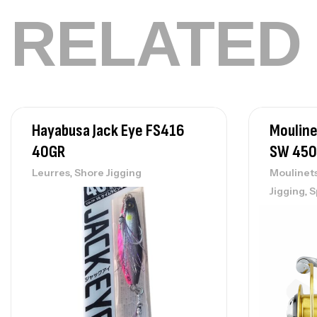
RELATED
Hayabusa Jack Eye FS416
Moulin
40GR
SW 450
,
Leurres
Shore Jigging
Moulinet
,
Jigging
S