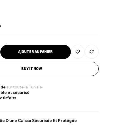
د
AJOUTER AU PANIER
BUY IT NOW
pide
sur toute la Tunisie
ible et sécurisé
atisfaits
ie D’une Caisse Sécurisée Et Protégée
Sunset Massive Attack