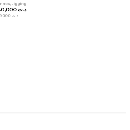
,
nnes
Jigging
340,000
د.ت
379,000
د.ت
ureau Kalli Kunnan Funda 1.70m
panded
,
gagerie
Surfcasting
378,000
د.ت
420,000
د.ت
lant 3 Branches Inox T26S/35
,
castillage bateau
Accessoires bateaux
367,000
د.ت
nne Sunset Beachstriker Surf Hybrid