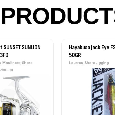
42
PRODUCT
Ca
Ca
et SUNSET SUNLION
Hayabusa Jack Eye 
– 
3FD
50GR
Ca
,
,
,
s
Moulinets
Shore
Leurres
Shore Jigging
pinning
Ca
– 
Ca