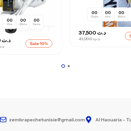
00
00
00
Days
Hrs
Mins
00
00
00
Hrs
Mins
Secs
37,500
د.ت
41,900
د.ت
125,000
د.ت
Sale 10%
د.
zembrapechetunisie@gmail.com
Al Haouaria – T