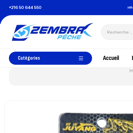
a Tunisie
+216 50 644 550
zembrapechetunisie@gmail.com
Accueil
Catégories
H