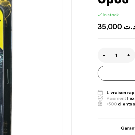
In stock
35,000
.ت
-
+
Livraison ra
Paiement
flex
+500
clients s
Garant
Canne Jigging 