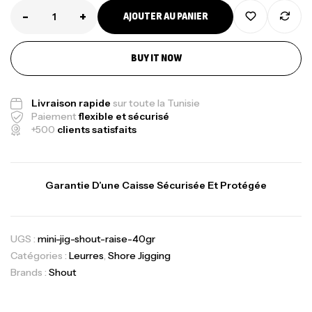
-
+
AJOUTER AU PANIER
BUY IT NOW
Livraison rapide
sur toute la Tunisie
Paiement
flexible et sécurisé
+500
clients satisfaits
Garantie D’une Caisse Sécurisée Et Protégée
UGS :
mini-jig-shout-raise-40gr
Catégories :
Leurres
,
Shore Jigging
Brands :
Shout