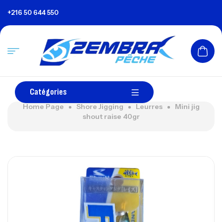
+216 50 644 550
Catégories
Home Page
Shore Jigging
Leurres
Mini jig
shout raise 40gr