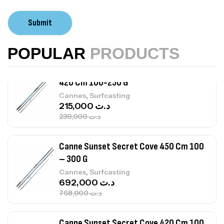
Volant 3 Branches Inox T26S/35
Submit
,
Accastillage bateau
Accessoires bateaux
367,000
د.ت
POPULAR
PRODUCTS
Canne Sunset Beachstriker Surf Hybrid
420 Cm 100-250 G
,
Cannes
Surfcasting
215,000
د.ت
239,000
د.ت
Canne Sunset Secret Cove 450 Cm 100
– 300 G
,
Cannes
Surfcasting
692,000
د.ت
768,000
د.ت
Canne Sunset Secret Cove 420 Cm 100