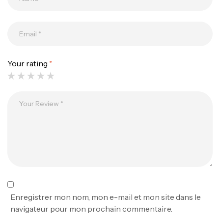
Your rating
*
Canne Jigging Sunset Massive Attack
1.83m 120/250gr 30kg
,
Cannes
Jigging
340,000
د.ت
379,000
د.ت
Foureau Kalli Kunnan Funda 1.70m
Expanded
,
Bagagerie
Surfcasting
378,000
د.ت
Enregistrer mon nom, mon e-mail et mon site dans le
420,000
د.ت
navigateur pour mon prochain commentaire.