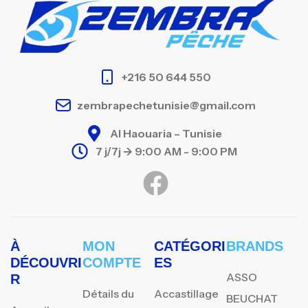
+216 50 644 550
zembrapechetunisie@gmail.com
Al Haouaria – Tunisie
7 j/7j -> 9:00 AM - 9:00 PM
À
MON
CATÉGORI
BRANDS
DÉCOUVRI
COMPTE
ES
ASSO
R
Détails du
Accastillage
BEUCHAT