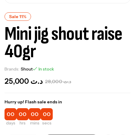
Sale 11%
Mini jig shout raise
40gr
Brands:
Shout
In stock
25,000
د.ت
28,000
د.ت
Hurry up! Flash sale ends in
00
00
00
00
days
hrs
mins
secs