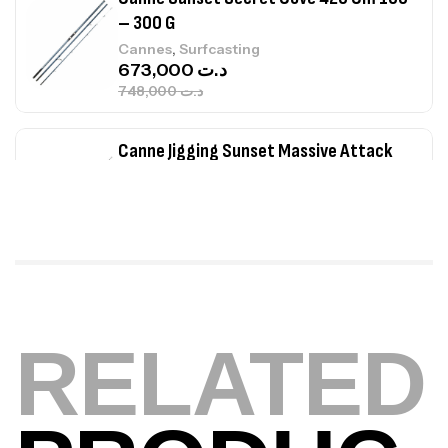
– 300 G
,
Cannes
Surfcasting
673,000
د.ت
748,000
د.ت
Canne Jigging Sunset Massive Attack
1.83m 120/250gr 30kg
,
Cannes
Jigging
340,000
د.ت
379,000
د.ت
Foureau Kalli Kunnan Funda 1.70m
Expanded
RELATED
,
Bagagerie
Surfcasting
378,000
د.ت
420,000
د.ت