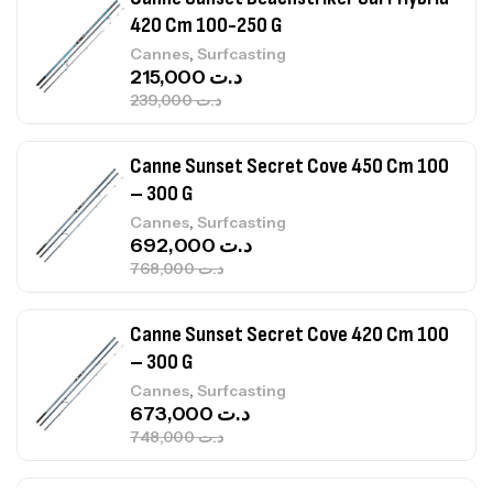
Canne Sunset Secret Cove 450 Cm 100
– 300 G
,
Cannes
Surfcasting
692,000
د.ت
768,000
د.ت
Canne Sunset Secret Cove 420 Cm 100
– 300 G
,
Cannes
Surfcasting
673,000
د.ت
748,000
د.ت
Canne Jigging Sunset Massive Attack
1.83m 120/250gr 30kg
,
Cannes
Jigging
340,000
د.ت