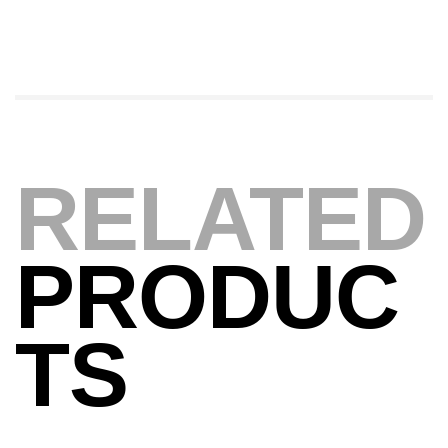
379,000
د.ت
Foureau Kalli Kunnan Funda 1.70m
Expanded
,
Bagagerie
Surfcasting
378,000
د.ت
420,000
د.ت
RELATED
Volant 3 Branches Inox T26S/35
,
Accastillage bateau
Accessoires bateaux
PRODUC
367,000
د.ت
TS
Canne Sunset Beachstriker Surf Hybrid
420 Cm 100-250 G
,
Cannes
Surfcasting
215,000
د.ت
239,000
د.ت