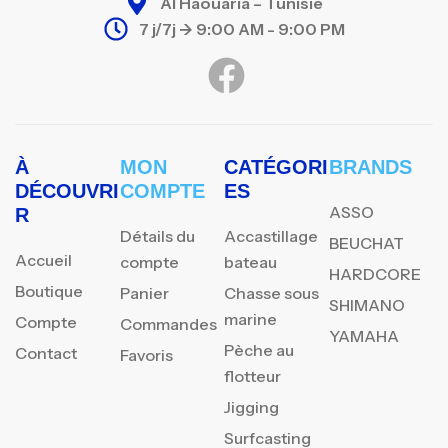
Al Haouaria – Tunisie
7 j/7j -> 9:00 AM - 9:00 PM
À
MON
CATÉGORI
BRANDS
DÉCOUVRI
COMPTE
ES
ASSO
R
Détails du
Accastillage
BEUCHAT
Accueil
compte
bateau
HARDCORE
Boutique
Panier
Chasse sous
SHIMANO
marine
Compte
Commandes
YAMAHA
Pèche au
Contact
Favoris
flotteur
Jigging
Surfcasting