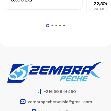
6,500
د.ت
22,500
24,900
.ت
+216 50 644 550
zembrapechetunisie@gmail.com