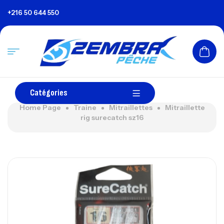
+216 50 644 550
Catégories
Home Page
Traine
Mitraillettes
Mitraillette
rig surecatch sz16