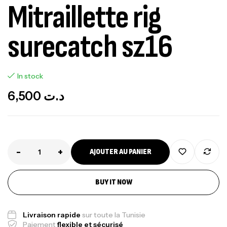
Mitraillette rig
surecatch sz16
In stock
6,500
د.ت
-
+
AJOUTER AU PANIER
BUY IT NOW
Canne Jigging Sunset Massive Attack
1.83m 120/250gr 30kg
,
Cannes
Jigging
Livraison rapide
sur toute la Tunisie
340,000
د.ت
Paiement
flexible et sécurisé