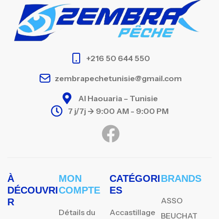
+216 50 644 550
zembrapechetunisie@gmail.com
Al Haouaria – Tunisie
7 j/7j -> 9:00 AM - 9:00 PM
À
MON
CATÉGORI
BRANDS
DÉCOUVRI
COMPTE
ES
ASSO
R
Détails du
Accastillage
BEUCHAT