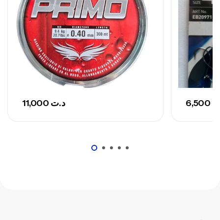
748,000
د.ت
11,000
د.ت
6,500
ت