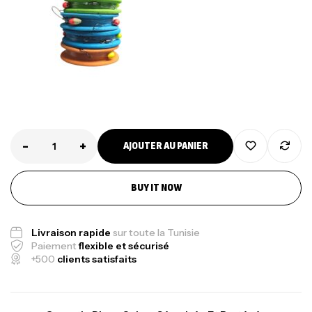
-
+
AJOUTER AU PANIER
BUY IT NOW
Livraison rapide
sur toute la Tunisie
Paiement
flexible et sécurisé
+500
clients satisfaits