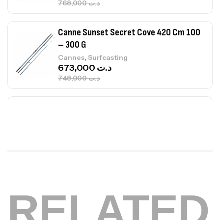
748,000
د.ت
Canne Jigging Sunset Massive Attack
1.83m 120/250gr 30kg
,
Cannes
Jigging
340,000
د.ت
379,000
د.ت
Foureau Kalli Kunnan Funda 1.70m
Expanded
,
Bagagerie
Surfcasting
378,000
د.ت
420,000
د.ت
RELATED
Volant 3 Branches Inox T26S/35
,
Accastillage bateau
Accessoires bateaux
367,000
د.ت