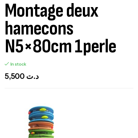
Montage deux
hamecons
N5×80cm 1perle
In stock
5,500
د.ت