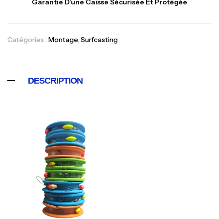
Garantie D’une Caisse Sécurisée Et Protégée
Canne Jigging Sunset Massive Attack
Catégories :
Montage
,
Surfcasting
1.83m 120/250gr 30kg
,
Cannes
Jigging
340,000
د.ت
DESCRIPTION
379,000
د.ت
Foureau Kalli Kunnan Funda 1.70m
Expanded
,
Bagagerie
Surfcasting
378,000
د.ت
420,000
د.ت
Volant 3 Branches Inox T26S/35
,
Accastillage bateau
Accessoires bateaux
367,000
د.ت