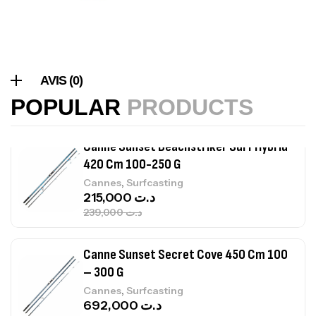
Canne Sunset Beachstriker Surf Hybrid
420 Cm 100-250 G
AVIS (0)
,
Cannes
Surfcasting
215,000
د.ت
POPULAR
PRODUCTS
239,000
د.ت
Canne Sunset Secret Cove 450 Cm 100
– 300 G
,
Cannes
Surfcasting
692,000
د.ت
768,000
د.ت
Canne Sunset Secret Cove 420 Cm 100
– 300 G
,
Cannes
Surfcasting
673,000
د.ت