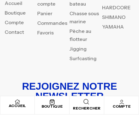
Accueil
compte
bateau
HARDCORE
Boutique
Panier
Chasse sous
SHIMANO
marine
Compte
Commandes
YAMAHA
Pèche au
Contact
Favoris
flotteur
Jigging
Surfcasting
REJOIGNEZ NOTRE
NEWSLETTER
ACCUEIL
Inscrivez-vous pour recevoir nos offres spéciales
BOUTIQUE
COMPTE
RECHERCHER