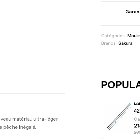
Vo
Garant
Ac
Catégories :
Mouli
Brands :
Sakura
Ca
42
Ca
POPUL
Ca
– 
veau matériau ultra-léger
Ca
 pêche inégalé.