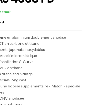
n stock
د.
obine en aluminium doublement anodisé
T en carbone et titane
ments japonais inoxydables
gressif micrométrique
oscillation S-Curve
eux en titane
 titane anti-vrillage
ciale long cast
 une bobine supplémentaire « Match » spéciale
nes
 CNC anodisée
n caoutchouc