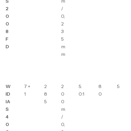
S
m
2
/
0
0,
0
2
8
3
F
5
D
m
m
W
7 +
2
2
5.
8
5
ID
1
8
0
0:1
0
IA
5
0
S
m
4
/
0
0,