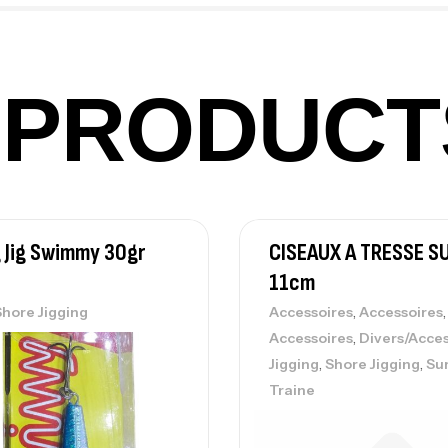
PRODUCT
Vo
Ac
 Jig Swimmy 30gr
CISEAUX A TRESSE S
Ca
42
11cm
Ca
,
,
Shore Jigging
Accessoires
Accessoires
,
Accessoires
Divers/Acces
,
,
Jigging
Shore Jigging
Su
Traine
Ca
– 