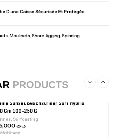
lant 3 Branches Inox T26S/35
ie D’une Caisse Sécurisée Et Protégée
,
castillage bateau
Accessoires bateaux
367,000
د.ت
nets
,
Moulinets
,
Shore Jigging
,
Spinning
nne Sunset Beachstriker Surf Hybrid
0 Cm 100-250 G
,
nnes
Surfcasting
215,000
د.ت
239,000
د.ت
AR
PRODUCTS
nne Sunset Secret Cove 450 Cm 100
300 G
,
nnes
Surfcasting
692,000
د.ت
768,000
د.ت