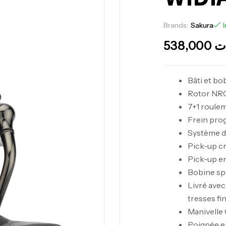
Brands:
Sakura
I
538,000
ت
Bâti et b
Rotor NRC
7+1 roule
Frein pro
Système d’
Pick-up cr
Pick-up en
Bobine spé
Livré avec
tresses fi
Manivelle
Poignée e