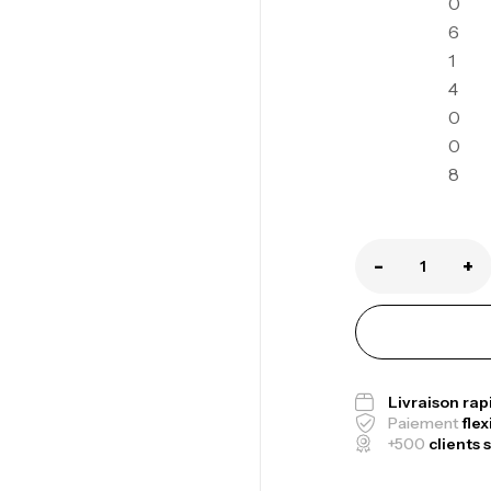
0
6
1
4
0
Ca
0
1.
8
Ca
-
+
Fo
Ex
Ba
Livraison ra
Paiement
flex
+500
clients s