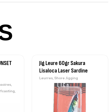
378,000
د.ت
420,000
د.ت
S
lant 3 Branches Inox T26S/35
,
castillage bateau
Accessoires bateaux
367,000
د.ت
UNSET
Jig Leure 60gr Sakura
nne Sunset Beachstriker Surf Hybrid
0 Cm 100-250 G
Lisaloca Laser Sardine
,
nnes
Surfcasting
,
Leurres
Shore Jigging
215,000
د.ت
,
soires
239,000
د.ت
,
rfcasting
nne Sunset Secret Cove 450 Cm 100
300 G