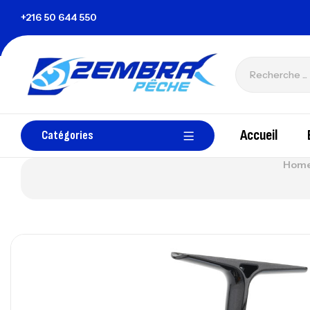
ie
+216 50 644 550
zembrapechetunisie@gmail.com
Accueil
Catégories
Home