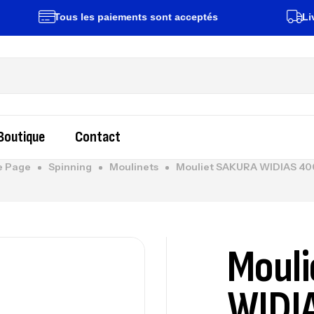
Tous les paiements sont acceptés
Livraison 
Boutique
Contact
 Page
Spinning
Moulinets
Mouliet SAKURA WIDIAS 40
Moul
WIDI