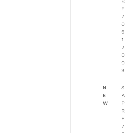
R
F
7
0
6
1
2
0
0
8
N
S
E
A
W
P
R
F
7