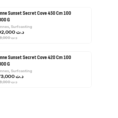
nne Sunset Secret Cove 420 Cm 100
300 G
,
nnes
Surfcasting
673,000
د.ت
748,000
د.ت
nne Jigging Sunset Massive Attack
83m 120/250gr 30kg
,
nnes
Jigging
340,000
د.ت
379,000
د.ت
ureau Kalli Kunnan Funda 1.70m
panded
,
gagerie
Surfcasting