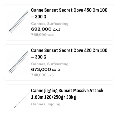
,
Cannes
Surfcasting
692,000
د.ت
768,000
د.ت
Canne Sunset Secret Cove 420 Cm 100
– 300 G
,
Cannes
Surfcasting
673,000
د.ت
748,000
د.ت
Canne Jigging Sunset Massive Attack
1.83m 120/250gr 30kg
,
Cannes
Jigging
340,000
د.ت
379,000
د.ت
Foureau Kalli Kunnan Funda 1.70m
Expanded