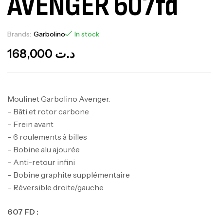
AVENGER 607fd
Brands:
Garbolino
In stock
168,000
د.ت
Moulinet Garbolino Avenger.
– Bâti et rotor carbone
– Frein avant
– 6 roulements à billes
– Bobine alu ajourée
– Anti-retour infini
– Bobine graphite supplémentaire
– Réversible droite/gauche
607 FD :