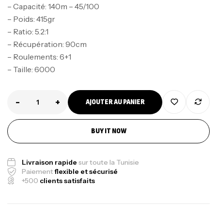
– Capacité: 140m – 45/100
– Poids: 415gr
– Ratio: 5.2:1
– Récupération: 90cm
– Roulements: 6+1
– Taille: 6000
-
+
AJOUTER AU PANIER
Canne Jigging Sunset Massive Attack
BUY IT NOW
1.83m 120/250gr 30kg
,
Cannes
Jigging
Livraison rapide
sur toute la Tunisie
340,000
د.ت
Paiement
flexible et sécurisé
379,000
د.ت
+500
clients satisfaits
Foureau Kalli Kunnan Funda 1.70m