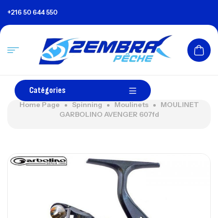
+216 50 644 550
Catégories
Home Page
Spinning
Moulinets
MOULINET
GARBOLINO AVENGER 607fd