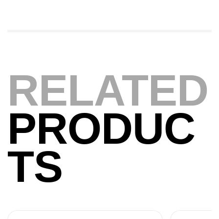
,
Bagagerie
Surfcasting
378,000
د.ت
420,000
د.ت
Volant 3 Branches Inox T26S/35
RELATED
,
Accastillage bateau
Accessoires bateaux
367,000
د.ت
PRODUC
Canne Sunset Beachstriker Surf Hybrid
420 Cm 100-250 G
TS
,
Cannes
Surfcasting
215,000
د.ت
239,000
د.ت
Canne Sunset Secret Cove 450 Cm 100
– 300 G