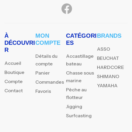
À
MON
CATÉGORI
BRANDS
DÉCOUVRI
COMPTE
ES
ASSO
R
Détails du
Accastillage
BEUCHAT
Accueil
compte
bateau
HARDCORE
Boutique
Panier
Chasse sous
SHIMANO
marine
Compte
Commandes
YAMAHA
Pèche au
Contact
Favoris
flotteur
Jigging
Surfcasting