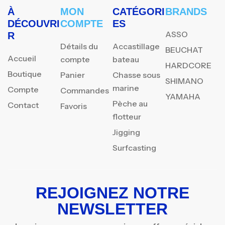
À
MON
CATÉGORI
BRANDS
DÉCOUVRI
COMPTE
ES
ASSO
R
Détails du
Accastillage
BEUCHAT
Accueil
compte
bateau
HARDCORE
Boutique
Panier
Chasse sous
SHIMANO
marine
Compte
Commandes
YAMAHA
Pèche au
Contact
Favoris
flotteur
Jigging
Surfcasting
REJOIGNEZ NOTRE
NEWSLETTER