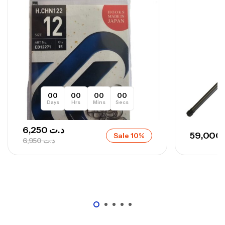
,
Cannes
Surfcasting
673,000
د.ت
748,000
د.ت
00
00
00
00
Days
Hrs
Mins
Secs
6,250
د.ت
59,000
Sale 10%
6,950
د.ت