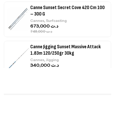
,
Cannes
Surfcasting
673,000
د.ت
748,000
د.ت
Canne Jigging Sunset Massive Attack
1.83m 120/250gr 30kg
,
Cannes
Jigging
340,000
د.ت
379,000
د.ت
Foureau Kalli Kunnan Funda 1.70m
Expanded
,
Bagagerie
Surfcasting
378,000
د.ت
420,000
د.ت
Volant 3 Branches Inox T26S/35