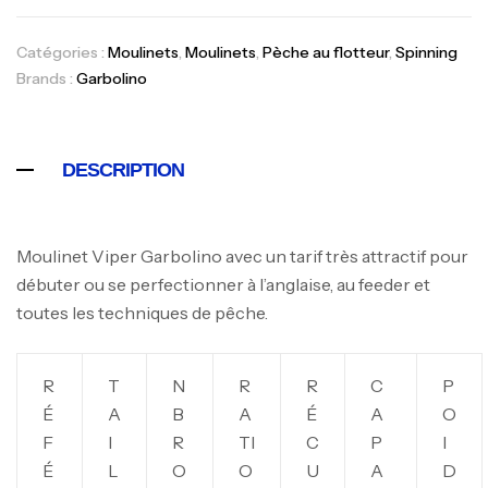
Catégories :
Moulinets
,
Moulinets
,
Pèche au flotteur
,
Spinning
Brands :
Garbolino
DESCRIPTION
Moulinet Viper Garbolino avec un tarif très attractif pour
débuter ou se perfectionner à l’anglaise, au feeder et
toutes les techniques de pêche.
R
T
N
R
R
C
P
É
A
B
A
É
A
O
F
I
R
TI
C
P
I
É
L
O
O
U
A
D