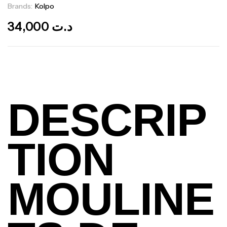
Brands:
Kolpo
Out Of Stock
34,000
د.ت
DESCRIP
TION
MOULINE