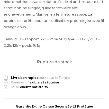
micrométrique avant, rotation fluide et anti-retour multi-
arrêt, bobine allégée, guide ferroviaire anti-
enchevêtrement. Manivelle à fermeture rapide. La
bobine est prête pour une utilisation préchargée avec fil
orange doux.
Taille 200 – rapport 5,2:1 – mm/M 0,18/245 – 0,20/200 –
0,25/125 – poids 161g
Canne Jigging Sunset Massive Attack
1.83m 120/250gr 30kg
Rupture de stock
,
Cannes
Jigging
340,000
د.ت
379,000
د.ت
Livraison rapide
sur toute la Tunisie
Paiement
flexible et sécurisé
+500
clients satisfaits
Foureau Kalli Kunnan Funda 1.70m
Expanded
,
Bagagerie
Surfcasting
Garantie D’une Caisse Sécurisée Et Protégée