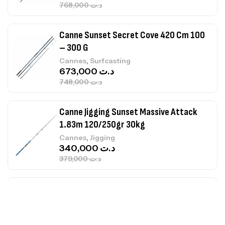
768,000
د.ت
Canne Sunset Secret Cove 420 Cm 100
– 300 G
,
Cannes
Surfcasting
673,000
د.ت
748,000
د.ت
Canne Jigging Sunset Massive Attack
1.83m 120/250gr 30kg
,
Cannes
Jigging
340,000
د.ت
379,000
د.ت
Foureau Kalli Kunnan Funda 1.70m
Expanded
,
Bagagerie
Surfcasting