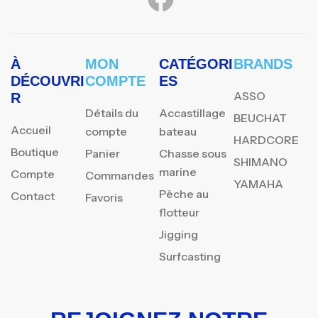
À
MON
CATÉGORI
BRANDS
DÉCOUVRI
COMPTE
ES
ASSO
R
Détails du
Accastillage
BEUCHAT
Accueil
compte
bateau
HARDCORE
Boutique
Panier
Chasse sous
SHIMANO
marine
Compte
Commandes
YAMAHA
Pèche au
Contact
Favoris
flotteur
Jigging
Surfcasting