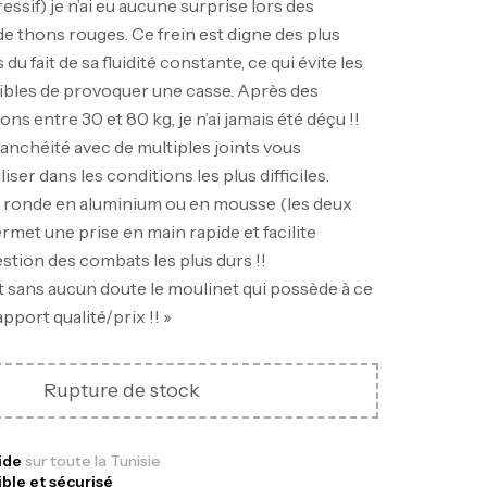
essif) je n’ai eu aucune surprise lors des
e thons rouges. Ce frein est digne des plus
u fait de sa fluidité constante, ce qui évite les
bles de provoquer une casse. Après des
ns entre 30 et 80 kg, je n’ai jamais été déçu !!
anchéité avec de multiples joints vous
liser dans les conditions les plus difficiles.
nne Jigging Sunset Massive Attack
e ronde en aluminium ou en mousse (les deux
83m 120/250gr 30kg
rmet une prise en main rapide et facilite
,
nnes
Jigging
stion des combats les plus durs !!
340,000
د.ت
t sans aucun doute le moulinet qui possède à ce
379,000
د.ت
apport qualité/prix !! »
ureau Kalli Kunnan Funda 1.70m
Rupture de stock
panded
,
gagerie
Surfcasting
378,000
د.ت
pide
sur toute la Tunisie
ible et sécurisé
420,000
د.ت