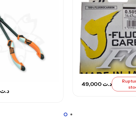
Ca
– 
Ca
Ca
– 
Ca
Ruptu
49,000
د.ت
sto
د.ت