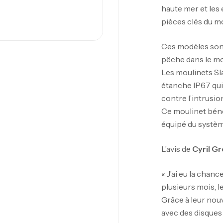
haute mer et les 
pièces clés du m
Ces modèles sont 
pêche dans le mo
Les moulinets Sl
étanche IP67 qui 
contre l’intrusio
Ce moulinet bénéf
équipé du systè
L’avis de
Cyril G
« J’ai eu la chan
plusieurs mois, 
Grâce à leur no
avec des disque