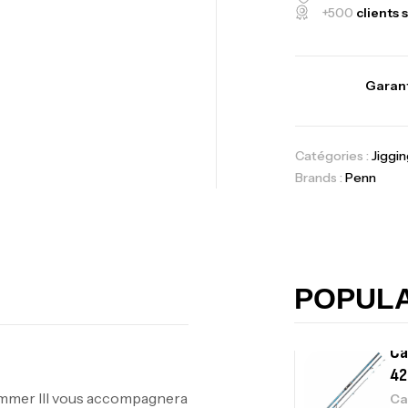
+500
clients s
Vo
Garant
Ac
Catégories :
Jiggin
Brands :
Penn
Ca
42
Ca
POPUL
Ca
– 
ammer III vous accompagnera
Ca