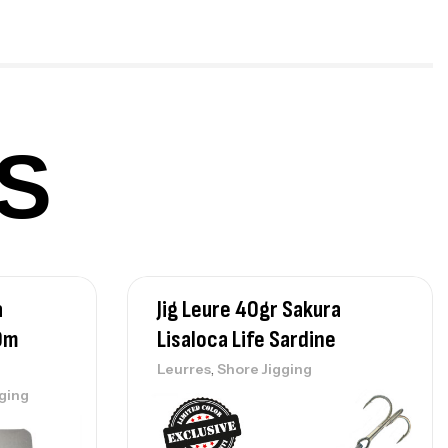
panded
,
gagerie
Surfcasting
378,000
د.ت
420,000
د.ت
S
lant 3 Branches Inox T26S/35
,
castillage bateau
Accessoires bateaux
367,000
د.ت
a
Jig Leure 40gr Sakura
nne Sunset Beachstriker Surf Hybrid
0 Cm 100-250 G
0m
Lisaloca Life Sardine
,
nnes
Surfcasting
,
Leurres
Shore Jigging
215,000
د.ت
ging
239,000
د.ت