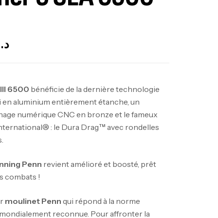
t Of Stock
د.
II 6500
bénéficie de la dernière technologie
i en aluminium entièrement étanche, un
nage numérique CNC en bronze et le fameux
nternational® : le Dura Drag™ avec rondelles
.
inning Penn
revient amélioré et boosté, prêt
os combats !
er
moulinet Penn
qui répond à la norme
 mondialement reconnue. Pour affronter la