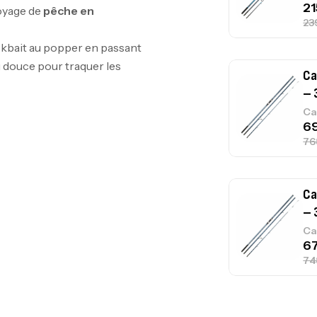
oyage de
pêche en
ckbait au popper en passant
u douce pour traquer les
Ca
– 
Ca
Ca
1.
Ca
Fo