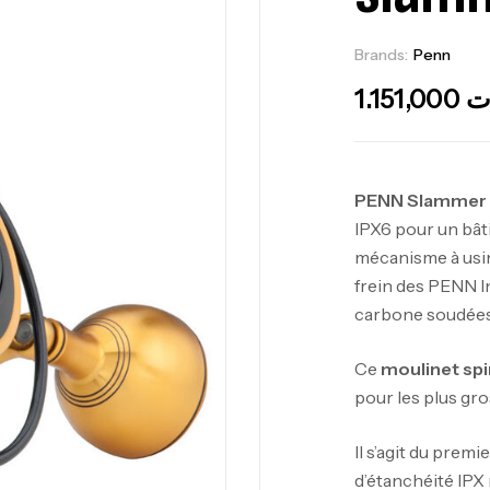
Brands:
Penn
Ou
1.151,000
ت
PENN Slammer I
IPX6 pour un bât
mécanisme à usi
frein des PENN I
carbone soudées
Ce
moulinet sp
pour les plus gr
Il s’agit du premi
d’étanchéité IPX