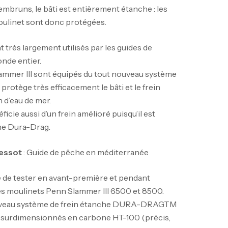
embruns, le bâti est entièrement étanche : les
oulinet sont donc protégées.
très largement utilisés par les guides de
nde entier.
ammer III sont équipés du tout nouveau système
protège très efficacement le bâti et le frein
n d’eau de mer.
icie aussi d’un frein amélioré puisqu’il est
me Dura-Drag.
ressot
: Guide de pêche en méditerranée
ce de tester en avant-première et pendant
les moulinets Penn Slammer III 6500 et 8500.
uveau système de frein étanche DURA-DRAGTM
s surdimensionnés en carbone HT-100 (précis,