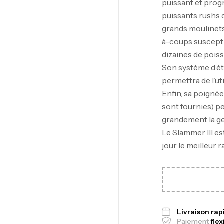
puissant et progr
puissants rushs d
grands moulinets d
à-coups suscepti
dizaines de poisso
Son système d’ét
permettra de l’uti
Ca
Enfin, sa poigné
1.
sont fournies) pe
Ca
grandement la ge
Le Slammer III es
jour le meilleur r
Fo
Ex
Ba
Livraison ra
Paiement
flex