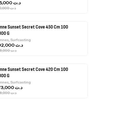
692,000
د.ت
768,000
د.ت
nne Sunset Secret Cove 420 Cm 100
300 G
,
nnes
Surfcasting
673,000
د.ت
748,000
د.ت
nne Jigging Sunset Massive Attack
83m 120/250gr 30kg
,
nnes
Jigging
340,000
د.ت
379,000
د.ت
ureau Kalli Kunnan Funda 1.70m