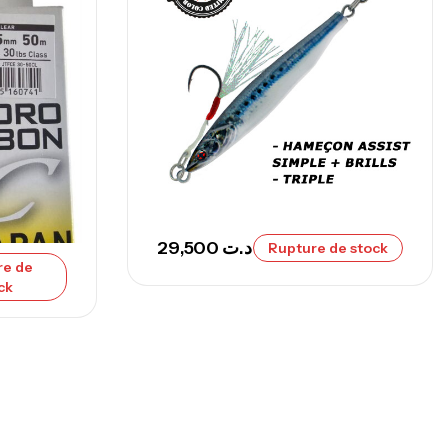
nne Sunset Secret Cove 450 Cm 100
300 G
,
nnes
Surfcasting
692,000
د.ت
768,000
د.ت
nne Sunset Secret Cove 420 Cm 100
300 G
29,500
د.ت
,
Rupture de stock
nnes
Surfcasting
re de
673,000
د.ت
ck
748,000
د.ت