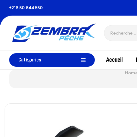
ie
+216 50 644 550
zembrapechetunisie@gmail.com
Accueil
Catégories
Home