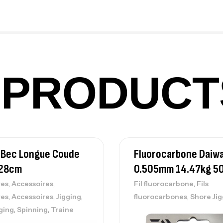
Ex
Ba
PRODUCT
Vo
Ac
 Bec Longue Coude
Fluorocarbone Daiw
Ca
42
 28cm
0.505mm 14.47kg 5
Ca
,
,
,
res
Accessoires
Fil fluorocarbone
Fils
,
,
,
,
res
Accessoires
Jigging
fluorocarbones
Shore Jig
,
,
ging
Spinning
Traine