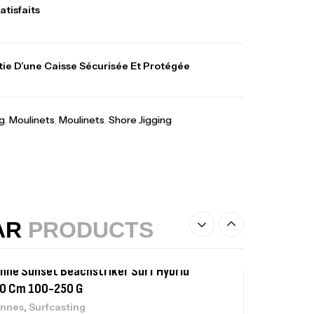
atisfaits
lant 3 Branches Inox T26S/35
ie D’une Caisse Sécurisée Et Protégée
,
castillage bateau
Accessoires bateaux
367,000
د.ت
g
,
Moulinets
,
Moulinets
,
Shore Jigging
nne Sunset Beachstriker Surf Hybrid
0 Cm 100-250 G
,
nnes
Surfcasting
215,000
د.ت
239,000
د.ت
AR
PRODUCTS
nne Sunset Secret Cove 450 Cm 100
300 G
,
nnes
Surfcasting