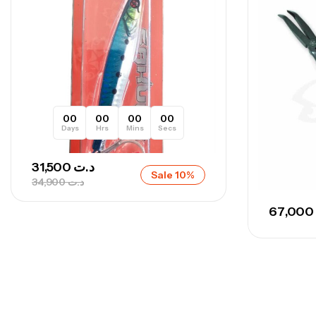
00
00
00
00
Days
Hrs
Mins
Secs
31,500
د.ت
Sale 10%
34,900
د.ت
67,000