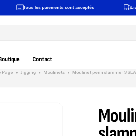
Tous les paiements sont acceptés
Livraison 
Boutique
Contact
 Page
Jigging
Moulinets
Moulinet penn slammer 3 SL
Mouli
slamm