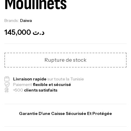
Moulinets
Brands:
Daiwa
Out Of Stock
145,000
د.ت
Rupture de stock
Livraison rapide
sur toute la Tunisie
Paiement
flexible et sécurisé
+500
clients satisfaits
Garantie D’une Caisse Sécurisée Et Protégée