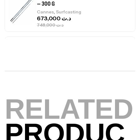
– 300 G
,
Cannes
Surfcasting
673,000
د.ت
748,000
د.ت
Canne Jigging Sunset Massive Attack
1.83m 120/250gr 30kg
,
Cannes
Jigging
340,000
د.ت
379,000
د.ت
Foureau Kalli Kunnan Funda 1.70m
RELATED
Expanded
,
Bagagerie
Surfcasting
378,000
د.ت
420,000
د.ت
PRODUC