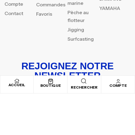
marine
Compte
Commandes
YAMAHA
Pèche au
Contact
Favoris
flotteur
Jigging
Surfcasting
REJOIGNEZ NOTRE
NEWSLETTER
ACCUEIL
Inscrivez-vous pour recevoir nos offres spéciales
BOUTIQUE
COMPTE
RECHERCHER
Copyright © 2025
By ADSVALLEY
. All rights reserved