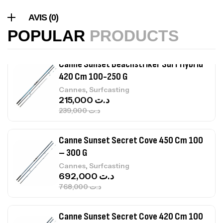
Volant 3 Branches Inox T26S/35
AVIS (0)
,
Accastillage bateau
Accessoires bateaux
367,000
د.ت
POPULAR
PRODUCTS
Canne Sunset Beachstriker Surf Hybrid
420 Cm 100-250 G
,
Cannes
Surfcasting
215,000
د.ت
239,000
د.ت
Canne Sunset Secret Cove 450 Cm 100
– 300 G
,
Cannes
Surfcasting
692,000
د.ت
768,000
د.ت
Canne Sunset Secret Cove 420 Cm 100