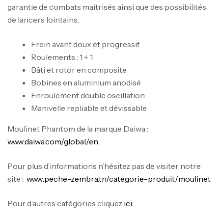
garantie de combats maitrisés ainsi que des possibilités
de lancers lointains.
Frein avant doux et progressif
Roulements : 1 + 1
Canne Jigging Sunset Massive Attack
Bâti et rotor en composite
1.83m 120/250gr 30kg
Bobines en aluminium anodisé
,
Cannes
Jigging
Enroulement double oscillation
340,000
د.ت
Manivelle repliable et dévissable
379,000
د.ت
Moulinet Phantom de la marque Daiwa :
www.daiwa.com/global/en
Foureau Kalli Kunnan Funda 1.70m
Expanded
Pour plus d’informations n’hésitez pas de visiter notre
,
Bagagerie
Surfcasting
site :
www.peche-zembra.tn/categorie-produit/moulinet
378,000
د.ت
420,000
د.ت
Pour d’autres catégories cliquez
ici