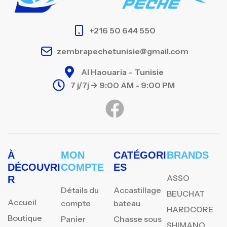
+216 50 644 550
zembrapechetunisie@gmail.com
Al Haouaria – Tunisie
7 j/7j -> 9:00 AM - 9:00 PM
À
MON
CATÉGORI
BRANDS
DÉCOUVRI
COMPTE
ES
ASSO
R
Détails du
Accastillage
BEUCHAT
Accueil
compte
bateau
HARDCORE
Boutique
Panier
Chasse sous
SHIMANO