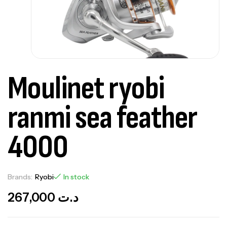
Moulinet ryobi
ranmi sea feather
4000
Brands:
Ryobi
In stock
Canne Jigging Sunset Massive Attack
267,000
د.ت
1.83m 120/250gr 30kg
,
Cannes
Jigging