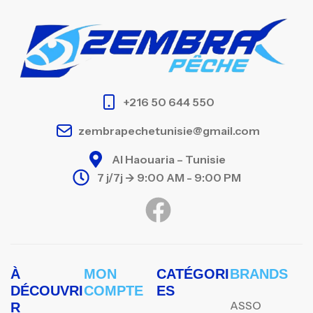
+216 50 644 550
zembrapechetunisie@gmail.com
Al Haouaria – Tunisie
7 j/7j -> 9:00 AM - 9:00 PM
À
MON
CATÉGORI
BRANDS
DÉCOUVRI
COMPTE
ES
ASSO
R