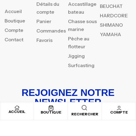
Détails du
Accastillage
BEUCHAT
Accueil
compte
bateau
HARDCORE
Boutique
Panier
Chasse sous
SHIMANO
marine
Compte
Commandes
YAMAHA
Pèche au
Contact
Favoris
flotteur
Jigging
Surfcasting
REJOIGNEZ NOTRE
NEWSLETTER
ACCUEIL
Inscrivez-vous pour recevoir nos offres spéciales
BOUTIQUE
COMPTE
RECHERCHER