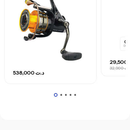
0
Day
29,500
32,900
.ت
538,000
د.ت