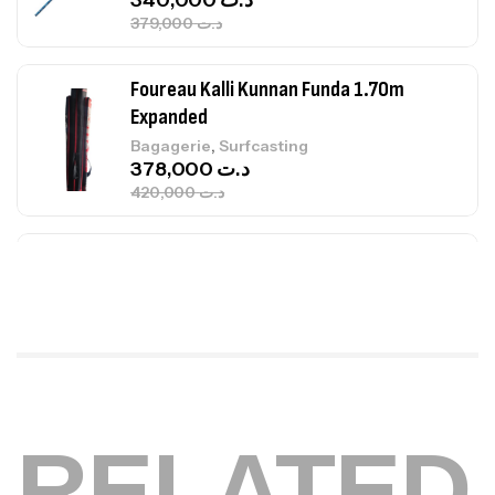
379,000
د.ت
Foureau Kalli Kunnan Funda 1.70m
Expanded
,
Bagagerie
Surfcasting
378,000
د.ت
420,000
د.ت
Volant 3 Branches Inox T26S/35
,
Accastillage bateau
Accessoires bateaux
367,000
د.ت
Canne Sunset Beachstriker Surf Hybrid
420 Cm 100-250 G
RELATED
,
Cannes
Surfcasting
215,000
د.ت