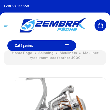
+216 50 644 550
Catégories
Home Page
Spinning
Moulinets
Moulinet
ryobi ranmi sea feather 4000