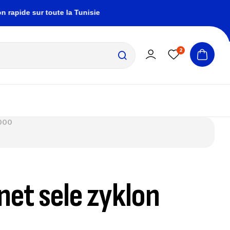
e sur toute la Tunisie
zembrapechetunisie@gmai
2
8000
net sele zyklon