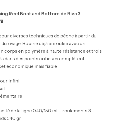
hing Reel Boat and Bottom de Riva 3
il
our diverses techniques de pêche à partir du
 du rivage. Bobine déjà enroulée avec un
un corps en polymère à haute résistance et trois
s dans des points critiques complètent
cet économique mais fiable.
ur infini
sel
plémentaire
acité de la ligne 0.40/150 mt – roulements 3 –
oids 340 gr