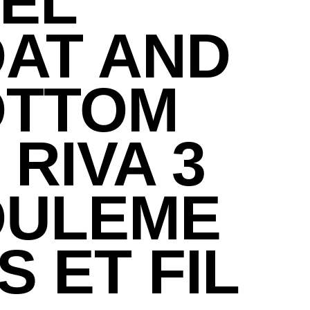
EL
AT AND
OTTOM
 RIVA 3
OULEME
S ET FIL