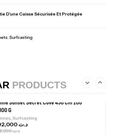
lant 3 Branches Inox T26S/35
ie D’une Caisse Sécurisée Et Protégée
,
castillage bateau
Accessoires bateaux
367,000
د.ت
nets
,
Surfcasting
nne Sunset Beachstriker Surf Hybrid
0 Cm 100-250 G
,
nnes
Surfcasting
215,000
د.ت
239,000
د.ت
AR
PRODUCTS
nne Sunset Secret Cove 450 Cm 100
300 G
,
nnes
Surfcasting
692,000
د.ت
768,000
د.ت