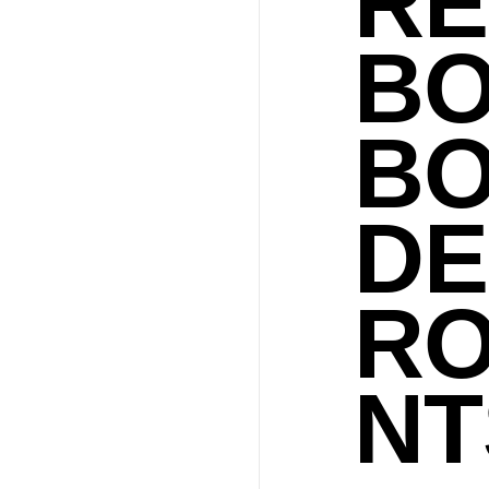
RE
BO
B
DE
R
NT