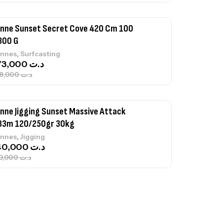
nne Sunset Secret Cove 420 Cm 100
300 G
,
nnes
Surfcasting
673,000
د.ت
748,000
د.ت
nne Jigging Sunset Massive Attack
83m 120/250gr 30kg
,
nnes
Jigging
340,000
د.ت
379,000
د.ت
ureau Kalli Kunnan Funda 1.70m
panded
,
gagerie
Surfcasting