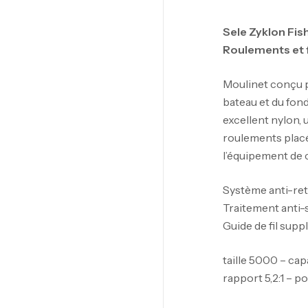
Sele Zyklon Fis
Roulements et f
Moulinet conçu p
bateau et du fond
excellent nylon, 
roulements placé
l’équipement de 
Système anti-reto
Traitement anti-
Guide de fil sup
taille 5000 – cap
rapport 5,2:1 – p