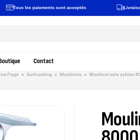
ous les paiements sont acceptés
Livraison rapid
Boutique
Contact
me Page
Surfcasting
Moulinets
Moulinet sele zyklon 
Mouli
8000