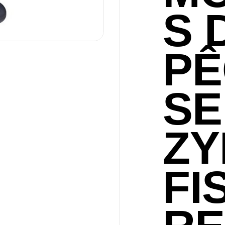
S 
PÊ
SE
ZY
FI