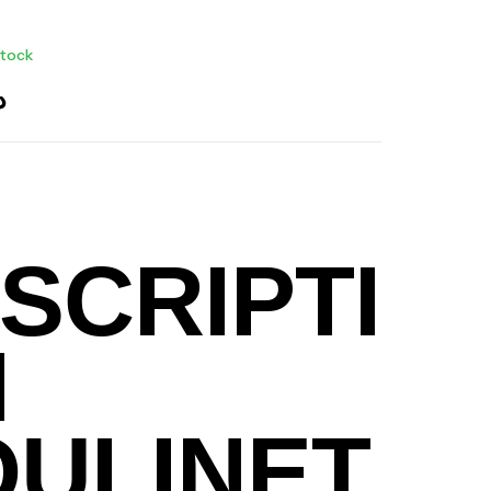
stock
د
SCRIPTI
N
ULINET