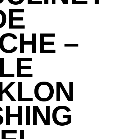
DE
CHE –
LE
KLON
SHING