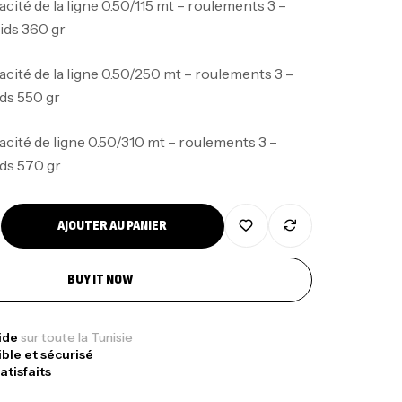
acité de la ligne 0.50/115 mt – roulements 3 –
oids 360 gr
acité de la ligne 0.50/250 mt – roulements 3 –
ids 550 gr
nne Jigging Sunset Massive Attack
acité de ligne 0.50/310 mt – roulements 3 –
83m 120/250gr 30kg
ids 570 gr
,
nnes
Jigging
340,000
د.ت
379,000
د.ت
AJOUTER AU PANIER
ureau Kalli Kunnan Funda 1.70m
BUY IT NOW
panded
,
gagerie
Surfcasting
378,000
د.ت
pide
sur toute la Tunisie
ible et sécurisé
420,000
د.ت
atisfaits