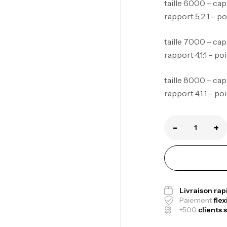
taille 6000 – cap
rapport 5,2:1 – p
taille 7000 – cap
rapport 4,1:1 – po
Ca
taille 8000 – cap
1.
rapport 4,1:1 – po
Ca
-
+
Fo
Ex
Ba
Livraison ra
Paiement
flex
+500
clients s