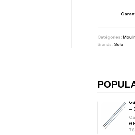
Vo
Garant
Ac
Catégories :
Mouli
Brands :
Sele
Ca
42
Ca
POPUL
Ca
– 
Ca