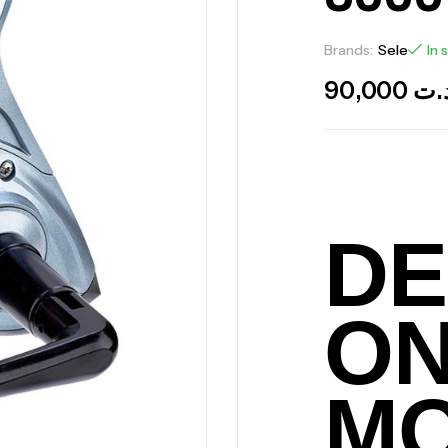
Brands:
Sele
In 
90,000
.ت
DE
O
MO