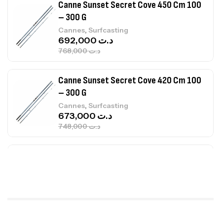
Canne Sunset Secret Cove 420 Cm 100
– 300 G
,
Cannes
Surfcasting
673,000
د.ت
748,000
د.ت
Canne Jigging Sunset Massive Attack
1.83m 120/250gr 30kg
,
Cannes
Jigging
340,000
د.ت
379,000
د.ت
Foureau Kalli Kunnan Funda 1.70m
Expanded
,
Bagagerie
Surfcasting
378,000
د.ت
420,000
د.ت