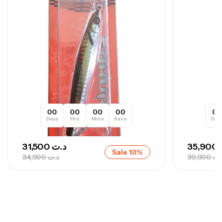
Canne Sunset Secret Cove 420 Cm 100
– 300 G
,
Cannes
Surfcasting
673,000
د.ت
748,000
د.ت
00
00
00
00
0
Days
Hrs
Mins
Secs
Day
31,500
د.ت
35,900
Sale 10%
34,900
د.ت
39,900
.ت