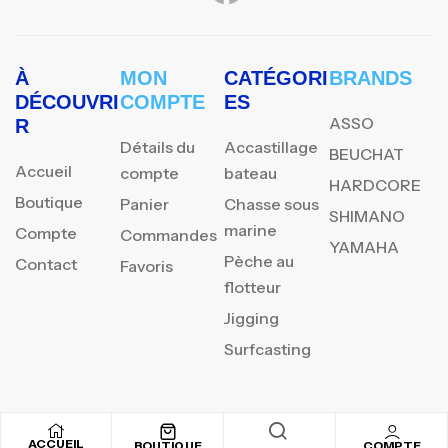
À
MON
CATÉGORI
BRANDS
DÉCOUVRI
COMPTE
ES
ASSO
R
Détails du
Accastillage
BEUCHAT
Accueil
compte
bateau
HARDCORE
Boutique
Panier
Chasse sous
SHIMANO
marine
Compte
Commandes
YAMAHA
Pèche au
Contact
Favoris
flotteur
Jigging
Surfcasting
REJOIGNEZ NOTRE
ACCUEIL
BOUTIQUE
COMPTE