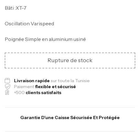
Bâti :XT-7
Oscillation Varispeed
Poignée Simple en aluminium usiné
Canne Jigging Sunset Massive Attack
Rupture de stock
1.83m 120/250gr 30kg
,
Cannes
Jigging
340,000
د.ت
Livraison rapide
sur toute la Tunisie
379,000
د.ت
Paiement
flexible et sécurisé
+500
clients satisfaits
Foureau Kalli Kunnan Funda 1.70m
Expanded
Garantie D’une Caisse Sécurisée Et Protégée
,
Bagagerie
Surfcasting
378,000
د.ت
420,000
د.ت