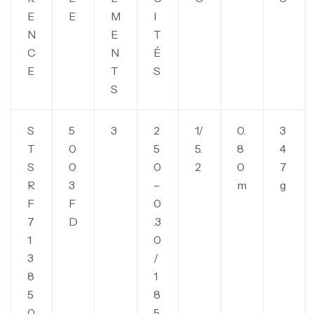
E
E
M
I
N
E
T
C
N
É
E
T
S
S
S
5
3
2
1/
0.
3
T
0
5
5.
8
4
S
0
0
2
0
7
R
3
–
m
g
F
F
0
7
D
.3
1
0
3
/
8
1
5
8
0
5