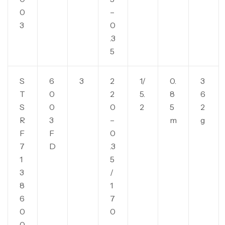
0
–
3
0
.3
5
S
6
3
2
1/
0.
3
T
0
2
5.
8
6
S
0
0
2
5
2
R
3
–
m
g
F
F
0
7
D
.3
1
5
3
/
8
1
6
7
0
0
0
–