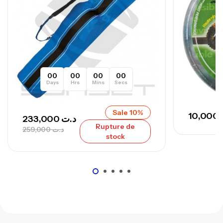
673,000
د.ت
748,000
د.ت
00
00
00
00
Days
Hrs
Mins
Secs
Sale 10%
10,000
233,000
د.ت
Rupture de
259,000
د.ت
stock