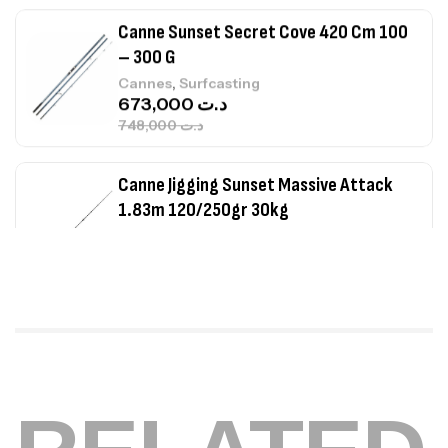
673,000
د.ت
748,000
د.ت
Canne Jigging Sunset Massive Attack
1.83m 120/250gr 30kg
,
Cannes
Jigging
340,000
د.ت
379,000
د.ت
Foureau Kalli Kunnan Funda 1.70m
Expanded
,
Bagagerie
Surfcasting
378,000
د.ت
420,000
د.ت
Volant 3 Branches Inox T26S/35
,
Accastillage bateau
Accessoires bateaux