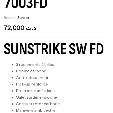
7003FD
Brands:
Sunset
Out Of Stock
72,000
د.ت
SUNSTRIKE SW FD
3 roulements à billes
Bobine carbone
Anti-retour Infini
Pick-up renforcé
Frein micrométrique
Galet surdimensionné
Corps et rotor carbone
Manivelle ambidextre