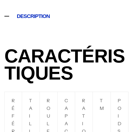
DESCRIPTION
CARACTÉRIS
TIQUES
R
T
R
C
R
T
P
É
A
O
A
A
M
O
F
I
U
P
T
I
É
L
L
A
I
D
R
L
E
C
O
S