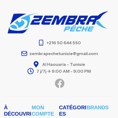
+216 50 644 550
zembrapechetunisie@gmail.com
Al Haouaria – Tunisie
7 j/7j -> 9:00 AM - 9:00 PM
À
MON
CATÉGORI
BRANDS
DÉCOUVRI
COMPTE
ES