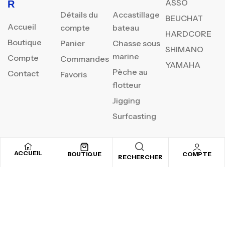
ASSO
R
Détails du
Accastillage
BEUCHAT
Accueil
compte
bateau
HARDCORE
Boutique
Panier
Chasse sous
SHIMANO
marine
Compte
Commandes
YAMAHA
Pèche au
Contact
Favoris
flotteur
Jigging
Surfcasting
ACCUEIL
BOUTIQUE
COMPTE
REJOIGNEZ NOTRE
RECHERCHER
NEWSLETTER
Inscrivez-vous pour recevoir nos offres spéciales