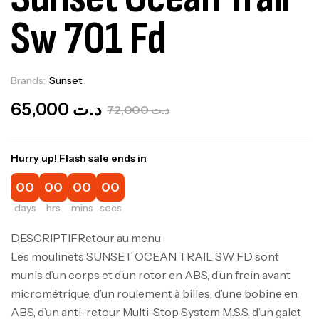
Sw 701 Fd
Brands:
Sunset
Out Of Stock
65,000
د.ت
72,000
د.ت
Hurry up! Flash sale ends in
00
00
00
00
days
hrs
mins
secs
DESCRIPTIF
Retour au menu
Les moulinets SUNSET OCEAN TRAIL SW FD sont
munis d’un corps et d’un rotor en ABS, d’un frein avant
micrométrique, d’un roulement à billes, d’une bobine en
ABS, d’un anti-retour Multi-Stop System M.S.S, d’un galet