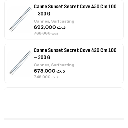
Canne Sunset Secret Cove 420 Cm 100
– 300 G
,
Cannes
Surfcasting
673,000
د.ت
748,000
د.ت
Canne Jigging Sunset Massive Attack
1.83m 120/250gr 30kg
,
Cannes
Jigging
340,000
د.ت
379,000
د.ت
Foureau Kalli Kunnan Funda 1.70m
Expanded
,
Bagagerie
Surfcasting
378,000
د.ت
420,000
د.ت