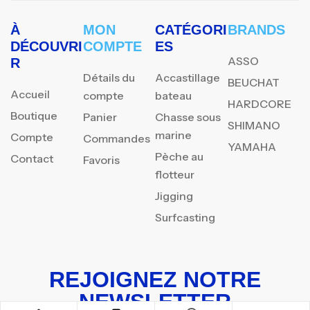
À
MON
CATÉGORI
BRANDS
DÉCOUVRI
COMPTE
ES
ASSO
R
Détails du
Accastillage
BEUCHAT
Accueil
compte
bateau
HARDCORE
Boutique
Panier
Chasse sous
SHIMANO
marine
Compte
Commandes
YAMAHA
Pèche au
Contact
Favoris
flotteur
Jigging
Surfcasting
REJOIGNEZ NOTRE
NEWSLETTER