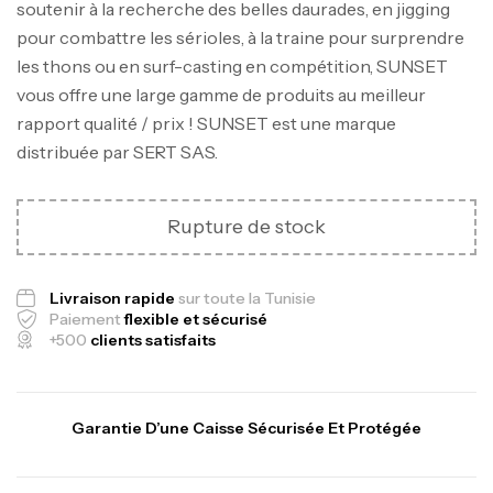
soutenir à la recherche des belles daurades, en jigging
pour combattre les sérioles, à la traine pour surprendre
les thons ou en surf-casting en compétition, SUNSET
vous offre une large gamme de produits au meilleur
rapport qualité / prix ! SUNSET est une marque
distribuée par SERT SAS.
Canne Jigging Sunset Massive Attack
1.83m 120/250gr 30kg
Rupture de stock
,
Cannes
Jigging
340,000
د.ت
Livraison rapide
sur toute la Tunisie
379,000
د.ت
Paiement
flexible et sécurisé
+500
clients satisfaits
Foureau Kalli Kunnan Funda 1.70m
Expanded
,
Bagagerie
Surfcasting
Garantie D’une Caisse Sécurisée Et Protégée
378,000
د.ت
420,000
د.ت