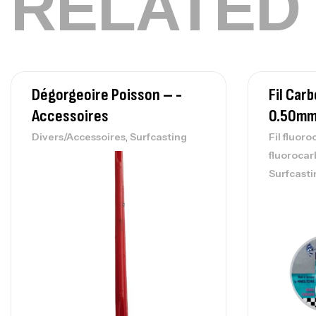
RELATED
Dégorgeoire Poisson – -
Fil Car
Accessoires
0.50m
,
Divers/Accessoires
Surfcasting
Fil fluor
fluoroca
Surfcasti