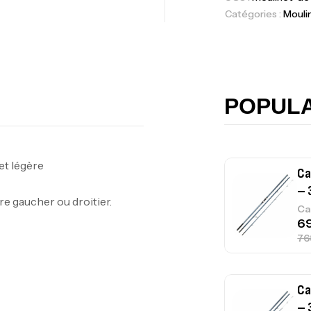
Accastillage ba
Catégories :
Mouli
Ca
42
Ca
POPUL
et légère
Ca
– 
tre gaucher ou droitier.
Ca
Ca
– 