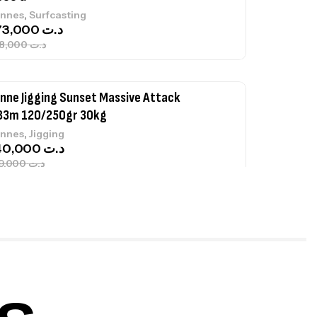
,
nnes
Surfcasting
673,000
د.ت
748,000
د.ت
nne Jigging Sunset Massive Attack
83m 120/250gr 30kg
,
nnes
Jigging
340,000
د.ت
379,000
د.ت
ureau Kalli Kunnan Funda 1.70m
panded
,
gagerie
Surfcasting
378,000
د.ت
420,000
د.ت