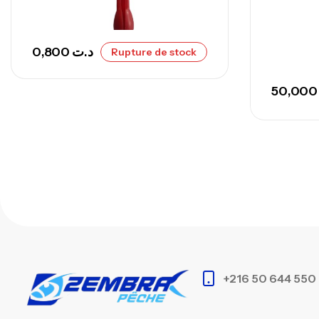
0,800
د.ت
Rupture de stock
50,0
+216 50 644 550