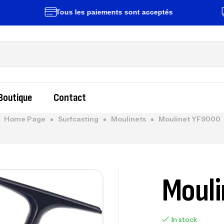
Tous les paiements sont acceptés
Liv
Boutique
Contact
Home Page
Surfcasting
Moulinets
Moulinet YF9000
Mouli
In stock