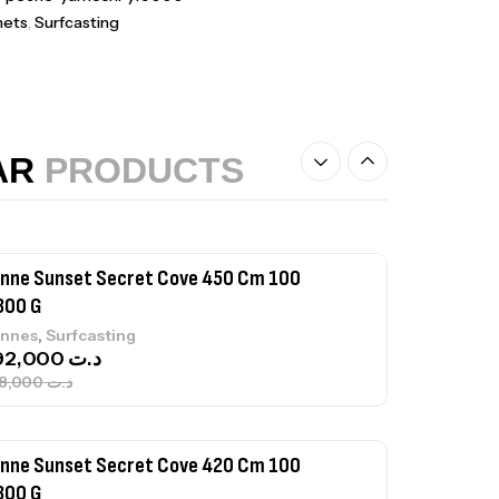
,
teau
Accessoires bateaux
nets
,
Surfcasting
nne Sunset Beachstriker Surf Hybrid
0 Cm 100-250 G
,
nnes
Surfcasting
AR
PRODUCTS
215,000
د.ت
239,000
د.ت
nne Sunset Secret Cove 450 Cm 100
300 G
,
nnes
Surfcasting
692,000
د.ت
768,000
د.ت
nne Sunset Secret Cove 420 Cm 100
300 G