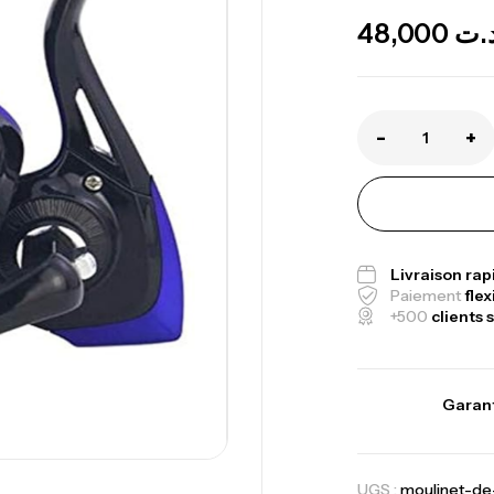
48,000
.ت
-
+
Canne Jigging 
1.83m 120/250
,
Cannes
Jigging
Livraison ra
Paiement
flex
+500
clients s
Foureau Kalli 
Expanded
,
Bagagerie
Surf
Garant
Volant 3 Branc
UGS :
moulinet-d