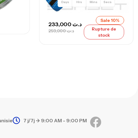
Days
Hrs
Mins
Secs
nne Sunset Secret Cove 420 Cm 100
Sale 10%
233,000
د.ت
300 G
Rupture de
259,000
د.ت
,
nnes
Surfcasting
stock
673,000
د.ت
748,000
د.ت
unisie
7 j/7j -> 9:00 AM - 9:00 PM