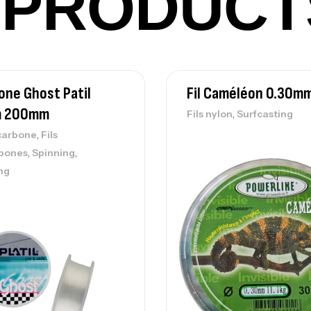
PRODUCT
Vo
Ac
bone Ghost Patil
Fil Caméléon 0.30m
m 200mm
,
Fils nylon
Surfcasting
Ca
,
ocarbone
Fils
42
,
,
rbones
Spinning
Ca
ng
Ca
– 
Ca