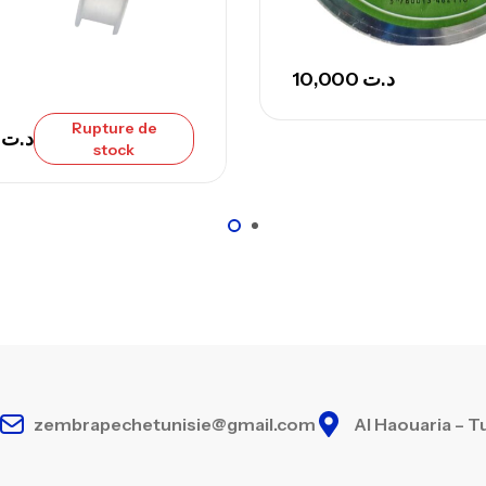
Ca
10,000
د.ت
– 
Ca
Rupture de
00
د.ت
stock
zembrapechetunisie@gmail.com
Al Haouaria – T