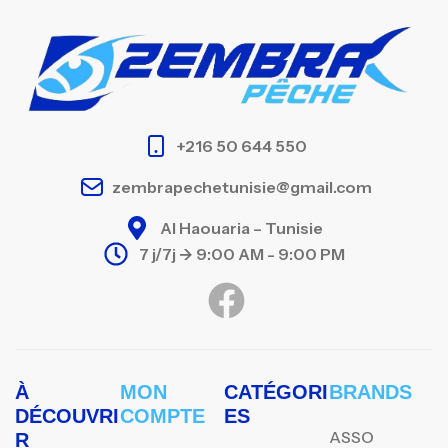
+216 50 644 550
zembrapechetunisie@gmail.com
Al Haouaria – Tunisie
7 j/7j -> 9:00 AM - 9:00 PM
À
MON
CATÉGORI
BRANDS
DÉCOUVRI
COMPTE
ES
ASSO
R