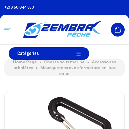
+216 50 644 550
Catégories
Home Page
Chasse sous marine
Accessoires
arbalètes
Mousquetons avec fermeture en inox
omer