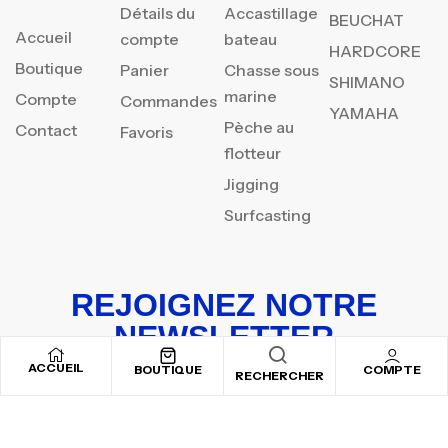
Détails du
Accastillage
BEUCHAT
Accueil
compte
bateau
HARDCORE
Boutique
Panier
Chasse sous
SHIMANO
marine
Compte
Commandes
YAMAHA
Pèche au
Contact
Favoris
flotteur
Jigging
Surfcasting
REJOIGNEZ NOTRE
NEWSLETTER
ACCUEIL
Inscrivez-vous pour recevoir nos offres spéciales
BOUTIQUE
COMPTE
RECHERCHER