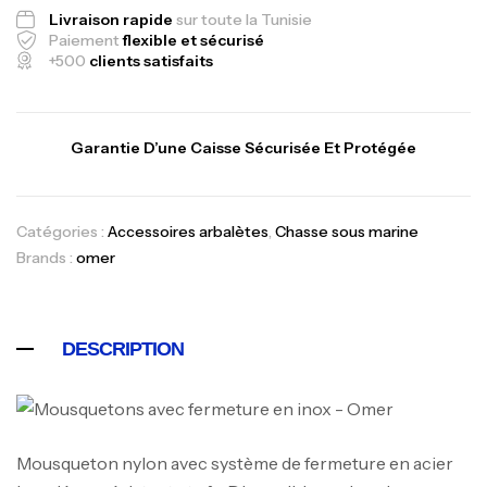
Livraison rapide
sur toute la Tunisie
Paiement
flexible et sécurisé
+500
clients satisfaits
Garantie D’une Caisse Sécurisée Et Protégée
Catégories :
Accessoires arbalètes
,
Chasse sous marine
Canne Jigging Sunset Massive Attack
Brands :
omer
1.83m 120/250gr 30kg
,
Cannes
Jigging
340,000
د.ت
DESCRIPTION
379,000
د.ت
Foureau Kalli Kunnan Funda 1.70m
Expanded
Mousqueton nylon avec système de fermeture en acier
,
Bagagerie
Surfcasting