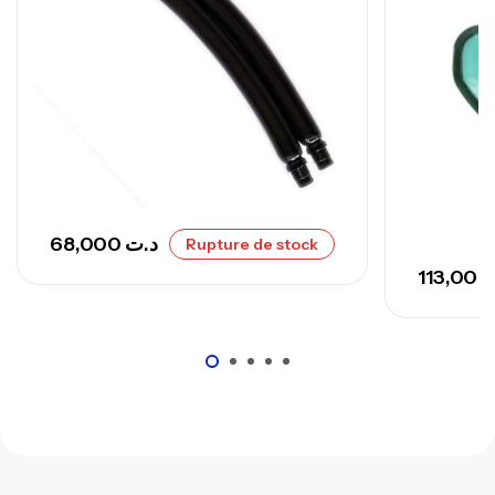
Canne Sunset Secret Cove 420 Cm 100
– 300 G
,
Cannes
Surfcasting
673,000
د.ت
748,000
د.ت
68,000
د.ت
Rupture de stock
113,00