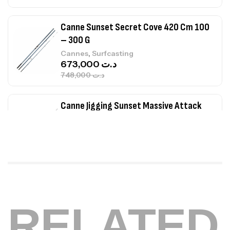
Canne Sunset Secret Cove 420 Cm 100
– 300 G
,
Cannes
Surfcasting
673,000
د.ت
748,000
د.ت
Canne Jigging Sunset Massive Attack
1.83m 120/250gr 30kg
,
Cannes
Jigging
340,000
د.ت
379,000
د.ت
Foureau Kalli Kunnan Funda 1.70m
Expanded
RELATED
,
Bagagerie
Surfcasting
378,000
د.ت