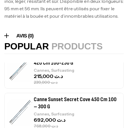
inox, léger, résistant et sûr. Disponible en deux longueurs:
378,000
د.ت
95 mm et 56 mm. Ils peuvent être utilisés pour fixer le
420,000
د.ت
matériel à la bouée et pour d’innombrables utilisations.
Volant 3 Branches Inox T26S/35
,
Accastillage bateau
Accessoires bateaux
AVIS (0)
367,000
د.ت
POPULAR
PRODUCTS
Canne Sunset Beachstriker Surf Hybrid
420 Cm 100-250 G
,
Cannes
Surfcasting
215,000
د.ت
239,000
د.ت
Canne Sunset Secret Cove 450 Cm 100
– 300 G
,
Cannes
Surfcasting
692,000
د.ت
768,000
د.ت