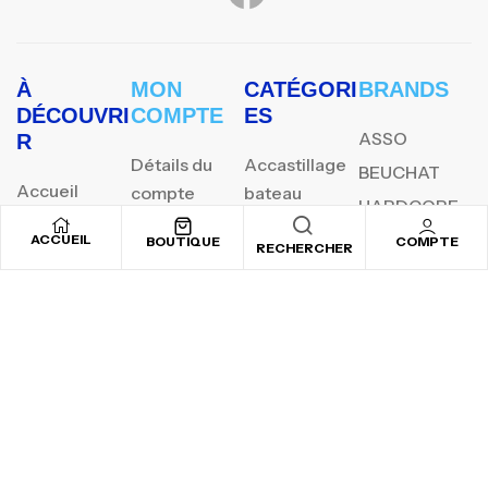
À
MON
CATÉGORI
BRANDS
DÉCOUVRI
COMPTE
ES
ASSO
R
Détails du
Accastillage
BEUCHAT
Accueil
compte
bateau
HARDCORE
Boutique
Panier
Chasse sous
SHIMANO
ACCUEIL
BOUTIQUE
COMPTE
RECHERCHER
marine
Compte
Commandes
YAMAHA
Pèche au
Contact
Favoris
flotteur
Jigging
Surfcasting
REJOIGNEZ NOTRE