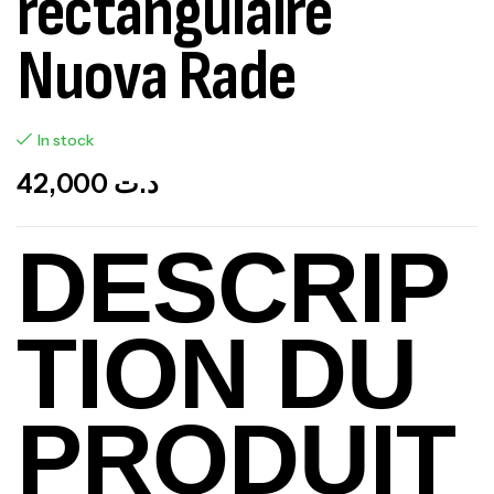
rectangulaire
Nuova Rade
In stock
42,000
د.ت
DESCRIP
TION DU
PRODUIT