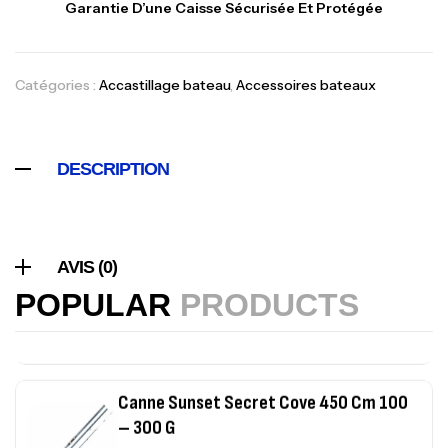
Garantie D’une Caisse Sécurisée Et Protégée
420,000
د.ت
Catégories :
Accastillage bateau
,
Accessoires bateaux
Volant 3 Branches Inox T26S/35
,
Accastillage bateau
Accessoires bateaux
367,000
د.ت
DESCRIPTION
Canne Sunset Beachstriker Surf Hybrid
420 Cm 100-250 G
,
Cannes
Surfcasting
AVIS (0)
215,000
د.ت
POPULAR
PRODUCTS
239,000
د.ت
Canne Sunset Secret Cove 450 Cm 100
– 300 G
,
Cannes
Surfcasting
692,000
د.ت