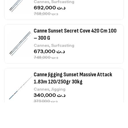
768,000
د.ت
Canne Sunset Secret Cove 420 Cm 100
– 300 G
,
Cannes
Surfcasting
673,000
د.ت
748,000
د.ت
Canne Jigging Sunset Massive Attack
1.83m 120/250gr 30kg
,
Cannes
Jigging
340,000
د.ت
379,000
د.ت
Foureau Kalli Kunnan Funda 1.70m
Expanded
,
Bagagerie
Surfcasting
378,000
د.ت