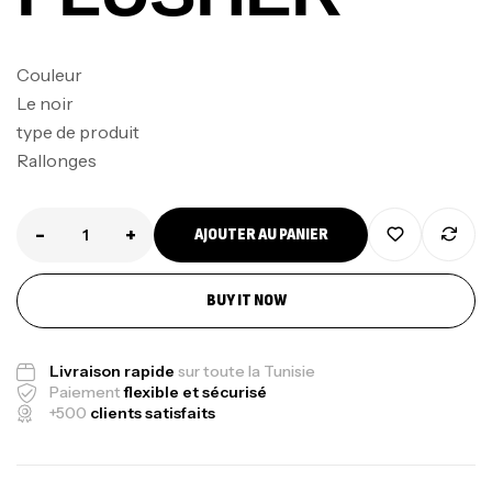
Couleur
Le noir
type de produit
Rallonges
-
+
AJOUTER AU PANIER
Canne Jigging Sunset Massive Attack
1.83m 120/250gr 30kg
,
Cannes
Jigging
BUY IT NOW
340,000
د.ت
379,000
د.ت
Livraison rapide
sur toute la Tunisie
Paiement
flexible et sécurisé
Foureau Kalli Kunnan Funda 1.70m
+500
clients satisfaits
Expanded
,
Bagagerie
Surfcasting
378,000
د.ت