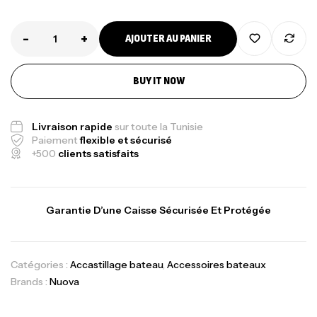
-
+
AJOUTER AU PANIER
BUY IT NOW
Livraison rapide
sur toute la Tunisie
Canne Jigging Sunset Massive Attack
Paiement
flexible et sécurisé
1.83m 120/250gr 30kg
+500
clients satisfaits
,
Cannes
Jigging
340,000
د.ت
379,000
د.ت
Garantie D’une Caisse Sécurisée Et Protégée
Foureau Kalli Kunnan Funda 1.70m
Expanded
Catégories :
Accastillage bateau
,
Accessoires bateaux
,
Bagagerie
Surfcasting
Brands :
Nuova
378,000
د.ت
420,000
د.ت