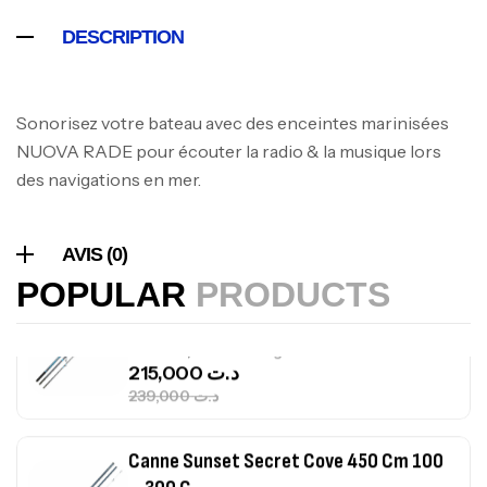
DESCRIPTION
Volant 3 Branches Inox T26S/35
,
Accastillage bateau
Accessoires bateaux
367,000
د.ت
Sonorisez votre bateau avec des enceintes marinisées
NUOVA RADE pour écouter la radio & la musique lors
des navigations en mer.
Canne Sunset Beachstriker Surf Hybrid
420 Cm 100-250 G
,
Cannes
Surfcasting
AVIS (0)
215,000
د.ت
POPULAR
PRODUCTS
239,000
د.ت
Canne Sunset Secret Cove 450 Cm 100
– 300 G
,
Cannes
Surfcasting
692,000
د.ت
768,000
د.ت