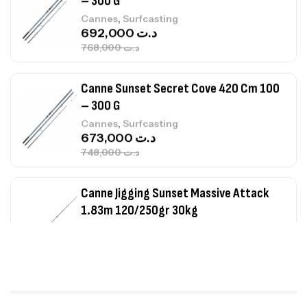
Canne Sunset Secret Cove 420 Cm 100
– 300 G
,
Cannes
Surfcasting
673,000
د.ت
748,000
د.ت
Canne Jigging Sunset Massive Attack
1.83m 120/250gr 30kg
,
Cannes
Jigging
340,000
د.ت
379,000
د.ت
Foureau Kalli Kunnan Funda 1.70m
Expanded
,
Bagagerie
Surfcasting
378,000
د.ت
420,000
د.ت