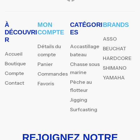
À
MON
CATÉGORI
BRANDS
DÉCOUVRI
COMPTE
ES
ASSO
R
Détails du
Accastillage
BEUCHAT
Accueil
compte
bateau
HARDCORE
Boutique
Panier
Chasse sous
SHIMANO
marine
Compte
Commandes
YAMAHA
Pèche au
Contact
Favoris
flotteur
Jigging
Surfcasting
REJOIGNEZ NOTRE