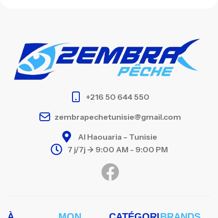
+216 50 644 550
zembrapechetunisie@gmail.com
Al Haouaria – Tunisie
7 j/7j -> 9:00 AM - 9:00 PM
À
MON
CATÉGORI
BRANDS