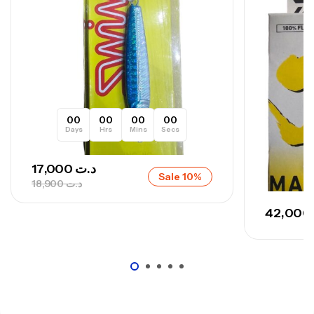
,
Cannes
Surfcasting
673,000
د.ت
748,000
د.ت
00
00
00
00
Days
Hrs
Mins
Secs
17,000
د.ت
Sale 10%
18,900
د.ت
42,000