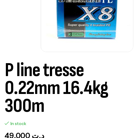
P line tresse
0.22mm 16.4kg
300m
In stock
49,000
د.ت