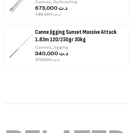
,
Cannes
Surfcasting
673,000
د.ت
748,000
د.ت
Canne Jigging Sunset Massive Attack
1.83m 120/250gr 30kg
,
Cannes
Jigging
340,000
د.ت
379,000
د.ت
Foureau Kalli Kunnan Funda 1.70m
Expanded
,
Bagagerie
Surfcasting
378,000
د.ت
420,000
د.ت
Volant 3 Branches Inox T26S/35