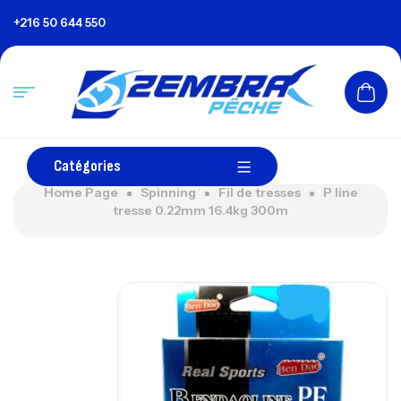
+216 50 644 550
Catégories
Home Page
Spinning
Fil de tresses
P line
tresse 0.22mm 16.4kg 300m