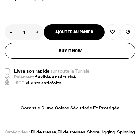
-
+
AJOUTER AU PANIER
Canne Jigging Sunset Massive Attack
1.83m 120/250gr 30kg
,
Cannes
Jigging
BUY IT NOW
340,000
د.ت
379,000
د.ت
Livraison rapide
sur toute la Tunisie
Paiement
flexible et sécurisé
Foureau Kalli Kunnan Funda 1.70m
+500
clients satisfaits
Expanded
,
Bagagerie
Surfcasting
378,000
د.ت
Garantie D’une Caisse Sécurisée Et Protégée
420,000
د.ت
Catégories :
Fil de tresse
,
Fil de tresses
,
Shore Jigging
,
Spinning
Volant 3 Branches Inox T26S/35