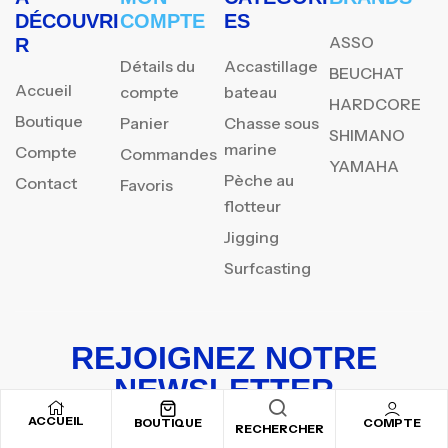
DÉCOUVRI
COMPTE
ES
ASSO
R
Détails du
Accastillage
BEUCHAT
Accueil
compte
bateau
HARDCORE
Boutique
Panier
Chasse sous
SHIMANO
marine
Compte
Commandes
YAMAHA
Pèche au
Contact
Favoris
flotteur
Jigging
Surfcasting
REJOIGNEZ NOTRE
NEWSLETTER
ACCUEIL
Inscrivez-vous pour recevoir nos offres spéciales
BOUTIQUE
COMPTE
RECHERCHER