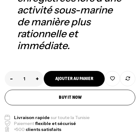
activité sous-marine
de manière plus
rationnelle et
immédiate.
-
+
AJOUTER AU PANIER
Canne Jigging Sunset Massive Attack
BUY IT NOW
1.83m 120/250gr 30kg
,
Cannes
Jigging
Livraison rapide
sur toute la Tunisie
340,000
د.ت
Paiement
flexible et sécurisé
379,000
د.ت
+500
clients satisfaits