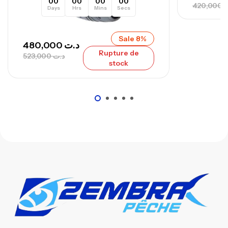
00
00
00
00
420,000
ت
Days
Hrs
Mins
Secs
Sale 8%
480,000
د.ت
Rupture de
523,000
د.ت
stock