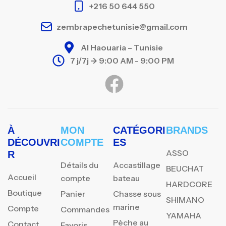
+216 50 644 550
zembrapechetunisie@gmail.com
Al Haouaria – Tunisie
7 j/7j -> 9:00 AM - 9:00 PM
À
MON
CATÉGORI
BRANDS
DÉCOUVRI
COMPTE
ES
ASSO
R
Détails du
Accastillage
BEUCHAT
Accueil
compte
bateau
HARDCORE
Boutique
Panier
Chasse sous
SHIMANO
marine
Compte
Commandes
YAMAHA
Pèche au
Contact
Favoris