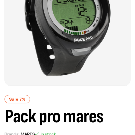
Sale 7%
Pack pro mares
Brands:
MARES
In stock