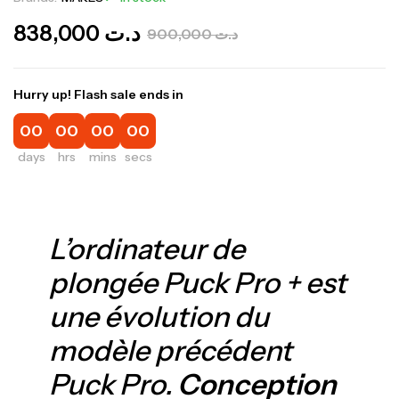
838,000
د.ت
900,000
د.ت
Hurry up! Flash sale ends in
00
00
00
00
days
hrs
mins
secs
L’ordinateur de
plongée Puck Pro + est
une évolution du
modèle précédent
Puck Pro.
Conception