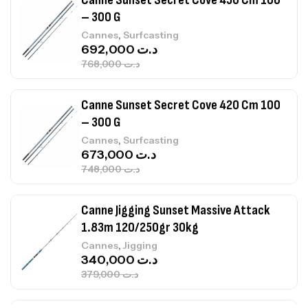
– 300 G
,
Cannes
Surfcasting
692,000
د.ت
768,000
د.ت
Canne Sunset Secret Cove 420 Cm 100
– 300 G
,
Cannes
Surfcasting
673,000
د.ت
748,000
د.ت
Canne Jigging Sunset Massive Attack
1.83m 120/250gr 30kg
,
Cannes
Jigging
340,000
د.ت
379,000
د.ت