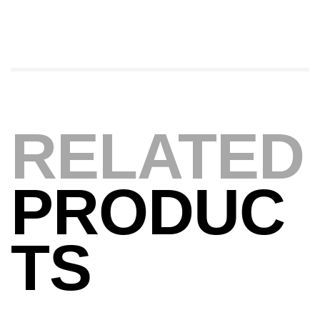
Foureau Kalli Kunnan Funda 1.70m
Expanded
,
Bagagerie
Surfcasting
378,000
د.ت
420,000
د.ت
Volant 3 Branches Inox T26S/35
RELATED
,
Accastillage bateau
Accessoires bateaux
367,000
د.ت
PRODUC
Canne Sunset Beachstriker Surf Hybrid
420 Cm 100-250 G
TS
,
Cannes
Surfcasting
215,000
د.ت
239,000
د.ت
Canne Sunset Secret Cove 450 Cm 100