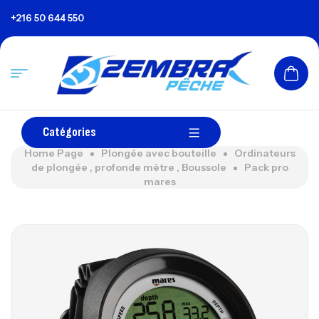
+216 50 644 550
Catégories
Home Page
Plongée avec bouteille
Ordinateurs
de plongée , profonde mètre , Boussole
Pack pro
mares