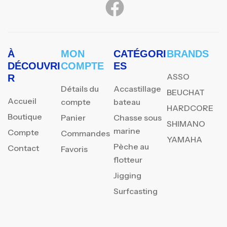
À
MON
CATÉGORI
BRANDS
DÉCOUVRI
COMPTE
ES
ASSO
R
Détails du
Accastillage
BEUCHAT
Accueil
compte
bateau
HARDCORE
Boutique
Panier
Chasse sous
SHIMANO
marine
Compte
Commandes
YAMAHA
Pèche au
Contact
Favoris
flotteur
Jigging
Surfcasting