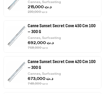
,
Cannes
Surfcasting
692,000
د.ت
768,000
د.ت
Canne Sunset Secret Cove 420 Cm 100
– 300 G
,
Cannes
Surfcasting
673,000
د.ت
748,000
د.ت
Canne Jigging Sunset Massive Attack
1.83m 120/250gr 30kg
,
Cannes
Jigging
340,000
د.ت
379,000
د.ت
Foureau Kalli Kunnan Funda 1.70m