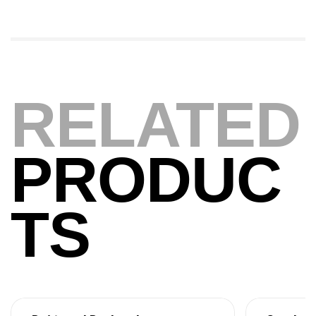
Expanded
,
Bagagerie
Surfcasting
378,000
د.ت
420,000
د.ت
RELATED
Volant 3 Branches Inox T26S/35
,
Accastillage bateau
Accessoires bateaux
367,000
د.ت
PRODUC
Canne Sunset Beachstriker Surf Hybrid
420 Cm 100-250 G
TS
,
Cannes
Surfcasting
215,000
د.ت
239,000
د.ت
Canne Sunset Secret Cove 450 Cm 100
– 300 G