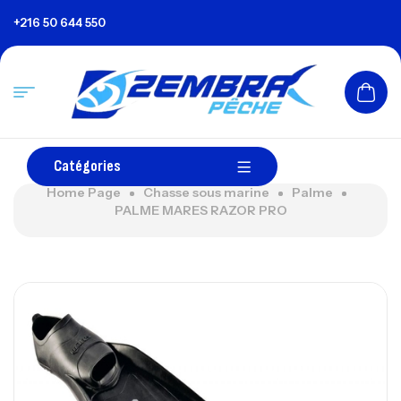
+216 50 644 550
Catégories
Home Page
Chasse sous marine
Palme
PALME MARES RAZOR PRO