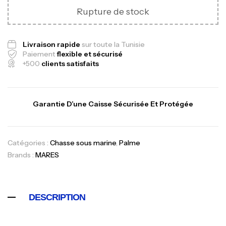
Rupture de stock
Livraison rapide
sur toute la Tunisie
Paiement
flexible et sécurisé
+500
clients satisfaits
Garantie D’une Caisse Sécurisée Et Protégée
Canne Jigging Sunset Massive Attack
Catégories :
Chasse sous marine
,
Palme
1.83m 120/250gr 30kg
Brands :
MARES
,
Cannes
Jigging
340,000
د.ت
379,000
د.ت
DESCRIPTION
Foureau Kalli Kunnan Funda 1.70m