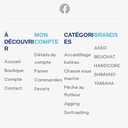
À
MON
CATÉGORI
BRANDS
DÉCOUVRI
COMPTE
ES
ASSO
R
Détails du
Accastillage
BEUCHAT
Accueil
compte
bateau
HARDCORE
Boutique
Panier
Chasse sous
SHIMANO
marine
Compte
Commandes
YAMAHA
Pèche au
Contact
Favoris
flotteur
Jigging
Surfcasting