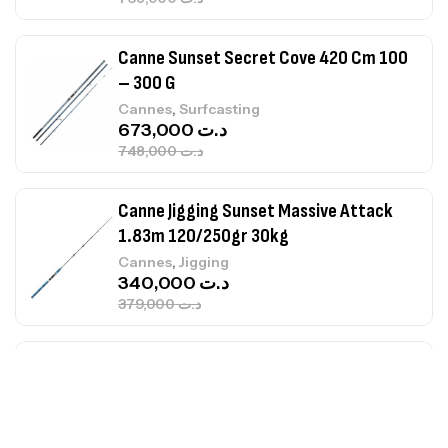
Canne Sunset Secret Cove 420 Cm 100
– 300 G
,
Cannes
Surfcasting
673,000
د.ت
748,000
د.ت
Canne Jigging Sunset Massive Attack
1.83m 120/250gr 30kg
,
Cannes
Jigging
340,000
د.ت
379,000
د.ت
Foureau Kalli Kunnan Funda 1.70m
Expanded
,
Bagagerie
Surfcasting
378,000
د.ت