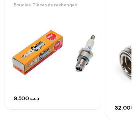
,
Bougies
Pièces de rechanges
Canne Sunset Secret Cove 420 Cm 100
– 300 G
,
Cannes
Surfcasting
673,000
د.ت
748,000
د.ت
9,500
د.ت
32,000