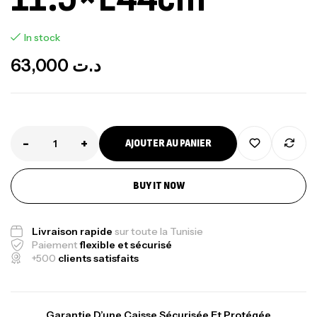
In stock
63,000
د.ت
-
+
AJOUTER AU PANIER
Canne Jigging Sunset Massive Attack
BUY IT NOW
1.83m 120/250gr 30kg
,
Cannes
Jigging
340,000
د.ت
Livraison rapide
sur toute la Tunisie
379,000
د.ت
Paiement
flexible et sécurisé
+500
clients satisfaits
Foureau Kalli Kunnan Funda 1.70m
Expanded
Garantie D’une Caisse Sécurisée Et Protégée