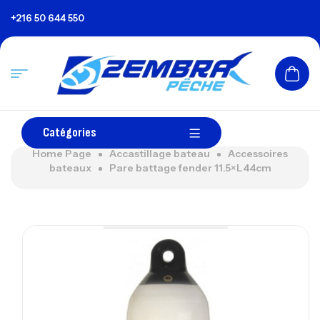
+216 50 644 550
Catégories
Home Page
Accastillage bateau
Accessoires
bateaux
Pare battage fender 11.5×L44cm