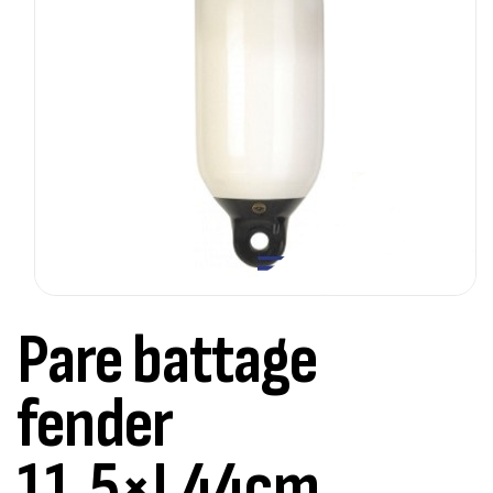
Pare battage
fender
11.5×L44cm