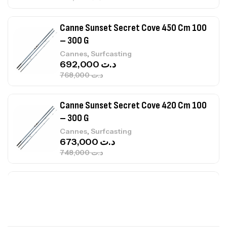
692,000
د.ت
768,000
د.ت
Canne Sunset Secret Cove 420 Cm 100
– 300 G
,
Cannes
Surfcasting
673,000
د.ت
748,000
د.ت
Canne Jigging Sunset Massive Attack
1.83m 120/250gr 30kg
,
Cannes
Jigging
340,000
د.ت
379,000
د.ت
Foureau Kalli Kunnan Funda 1.70m
Expanded