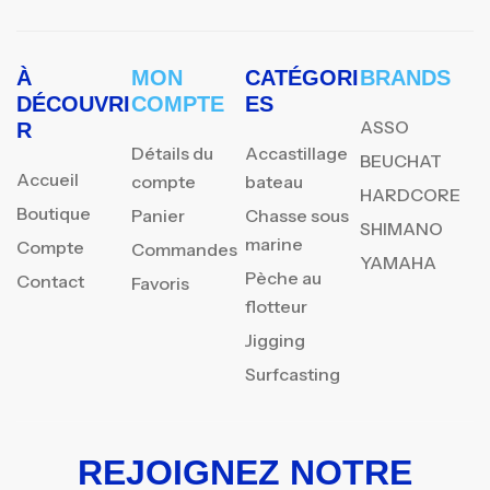
À
MON
CATÉGORI
BRANDS
DÉCOUVRI
COMPTE
ES
ASSO
R
Détails du
Accastillage
BEUCHAT
Accueil
compte
bateau
HARDCORE
Boutique
Panier
Chasse sous
SHIMANO
marine
Compte
Commandes
YAMAHA
Pèche au
Contact
Favoris
flotteur
Jigging
Surfcasting
REJOIGNEZ NOTRE