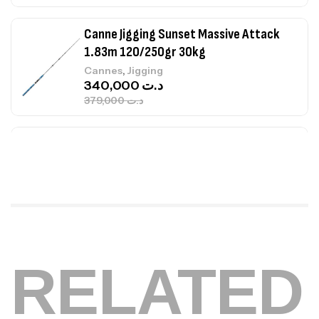
Canne Jigging Sunset Massive Attack
1.83m 120/250gr 30kg
,
Cannes
Jigging
340,000
د.ت
379,000
د.ت
Foureau Kalli Kunnan Funda 1.70m
Expanded
,
Bagagerie
Surfcasting
378,000
د.ت
420,000
د.ت
Volant 3 Branches Inox T26S/35
RELATED
,
Accastillage bateau
Accessoires bateaux
367,000
د.ت