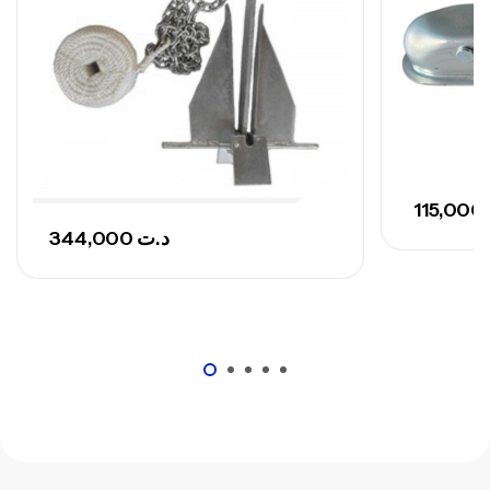
115,000
344,000
د.ت