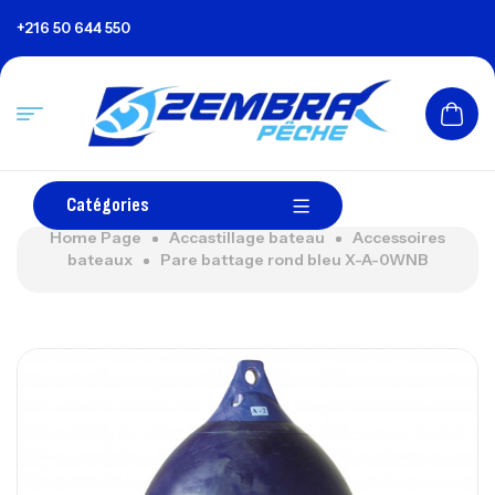
+216 50 644 550
Catégories
Home Page
Accastillage bateau
Accessoires
bateaux
Pare battage rond bleu X-A-0WNB