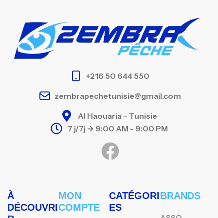
+216 50 644 550
zembrapechetunisie@gmail.com
Al Haouaria – Tunisie
7 j/7j -> 9:00 AM - 9:00 PM
À
MON
CATÉGORI
BRANDS
DÉCOUVRI
COMPTE
ES
ASSO