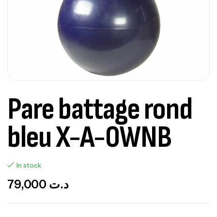
Pare battage rond
bleu X-A-0WNB
In stock
79,000
د.ت