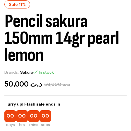
Sale 11%
Pencil sakura
150mm 14gr pearl
lemon
Brands:
Sakura
In stock
50,000
د.ت
56,000
د.ت
Hurry up! Flash sale ends in
00
00
00
00
days
hrs
mins
secs