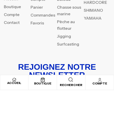
HARDCORE
Boutique
Panier
Chasse sous
SHIMANO
marine
Compte
Commandes
YAMAHA
Pèche au
Contact
Favoris
flotteur
Jigging
Surfcasting
REJOIGNEZ NOTRE
NEWSLETTER
ACCUEIL
Inscrivez-vous pour recevoir nos offres spéciales
BOUTIQUE
COMPTE
RECHERCHER
Copyright © 2025
By ADSVALLEY
. All rights reserved