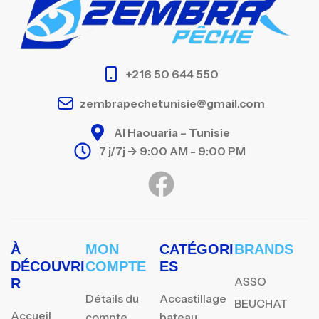
+216 50 644 550
zembrapechetunisie@gmail.com
Al Haouaria – Tunisie
7 j/7j -> 9:00 AM - 9:00 PM
À
MON
CATÉGORI
BRANDS
DÉCOUVRI
COMPTE
ES
ASSO
R
Détails du
Accastillage
BEUCHAT
Accueil
compte
bateau