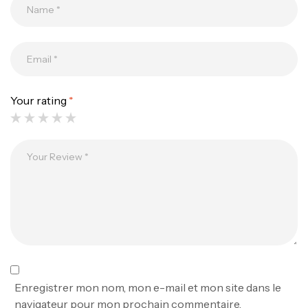
Canne Jigging Sunset Massive Attack
1.83m 120/250gr 30kg
,
Cannes
Jigging
340,000
د.ت
379,000
د.ت
Your rating
*
Foureau Kalli Kunnan Funda 1.70m
Expanded
,
Bagagerie
Surfcasting
378,000
د.ت
420,000
د.ت
Volant 3 Branches Inox T26S/35
,
Accastillage bateau
Accessoires bateaux
367,000
د.ت
Enregistrer mon nom, mon e-mail et mon site dans le
navigateur pour mon prochain commentaire.