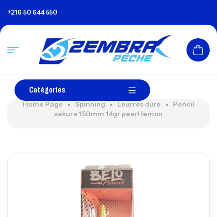
+216 50 644 550
Catégories
Home Page
Spinning
Leurres dure
Pencil
sakura 150mm 14gr pearl lemon