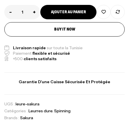
-
+
AJOUTER AU PANIER
BUY IT NOW
Livraison rapide
sur toute la Tunisie
Paiement
flexible et sécurisé
+500
clients satisfaits
Garantie D’une Caisse Sécurisée Et Protégée
UGS :
leure-sakura
Catégories :
Leurres dure
,
Spinning
Brands :
Sakura