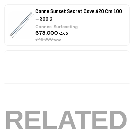
Canne Jigging Sunset Massive Attack
1.83m 120/250gr 30kg
,
Cannes
Jigging
340,000
د.ت
379,000
د.ت
Foureau Kalli Kunnan Funda 1.70m
Expanded
,
Bagagerie
Surfcasting
378,000
د.ت
420,000
د.ت
RELATED
Volant 3 Branches Inox T26S/35
,
Accastillage bateau
Accessoires bateaux
367,000
د.ت