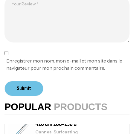
1.83m 120/250gr 30kg
,
Cannes
Jigging
340,000
د.ت
379,000
د.ت
Foureau Kalli Kunnan Funda 1.70m
Expanded
,
Bagagerie
Surfcasting
378,000
د.ت
Enregistrer mon nom, mon e-mail et mon site dans le
420,000
د.ت
navigateur pour mon prochain commentaire.
Volant 3 Branches Inox T26S/35
Submit
,
Accastillage bateau
Accessoires bateaux
367,000
د.ت
POPULAR
PRODUCTS
Canne Sunset Beachstriker Surf Hybrid
420 Cm 100-250 G
,
Cannes
Surfcasting