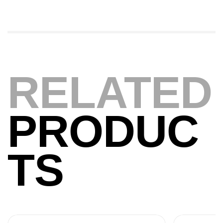
,
Cannes
Jigging
340,000
د.ت
379,000
د.ت
Foureau Kalli Kunnan Funda 1.70m
Expanded
RELATED
,
Bagagerie
Surfcasting
378,000
د.ت
420,000
د.ت
PRODUC
Volant 3 Branches Inox T26S/35
,
Accastillage bateau
Accessoires bateaux
TS
367,000
د.ت
Canne Sunset Beachstriker Surf Hybrid
420 Cm 100-250 G
,
Cannes
Surfcasting