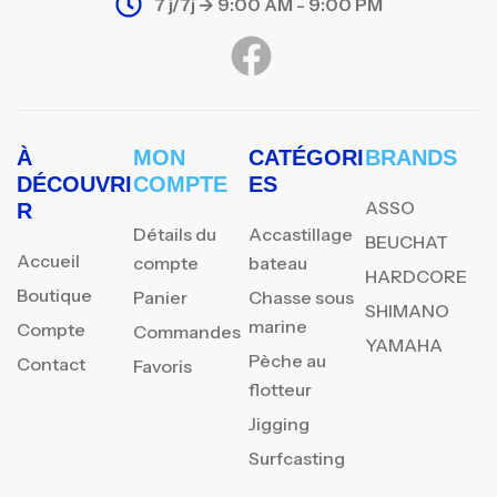
7 j/7j -> 9:00 AM - 9:00 PM
À
MON
CATÉGORI
BRANDS
DÉCOUVRI
COMPTE
ES
ASSO
R
Détails du
Accastillage
BEUCHAT
Accueil
compte
bateau
HARDCORE
Boutique
Panier
Chasse sous
SHIMANO
marine
Compte
Commandes
YAMAHA
Pèche au
Contact
Favoris
flotteur
Jigging
Surfcasting