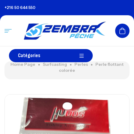
+216 50 644 550
Catégories
Home Page
Surfcasting
Perles
Perle flottant
colorée