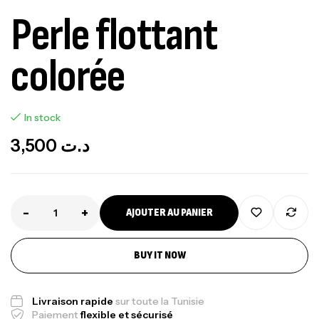
Perle flottant
colorée
In stock
3,500
د.ت
-
+
AJOUTER AU PANIER
BUY IT NOW
Livraison rapide
sur toute la Tunisie
Paiement
flexible et sécurisé