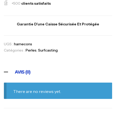
+500
clients satisfaits
Garantie D’une Caisse Sécurisée Et Protégée
UGS :
hamecons
Catégories :
Perles
,
Surfcasting
AVIS (0)
There are no reviews yet.