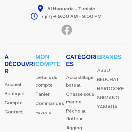
Al Haouaria – Tunisie
7 j/7j -> 9:00 AM - 9:00 PM
À
MON
CATÉGORI
BRANDS
DÉCOUVRI
COMPTE
ES
ASSO
R
Détails du
Accastillage
BEUCHAT
Accueil
compte
bateau
HARDCORE
Boutique
Panier
Chasse sous
SHIMANO
marine
Compte
Commandes
YAMAHA
Pèche au
Contact
Favoris
flotteur
Jigging