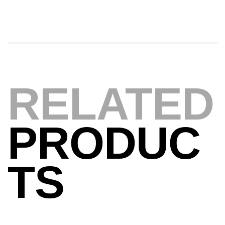
Expanded
,
Bagagerie
Surfcasting
378,000
د.ت
420,000
د.ت
Volant 3 Branches Inox T26S/35
RELATED
,
Accastillage bateau
Accessoires bateaux
367,000
د.ت
PRODUC
Canne Sunset Beachstriker Surf Hybrid
420 Cm 100-250 G
TS
,
Cannes
Surfcasting
215,000
د.ت
239,000
د.ت
Canne Sunset Secret Cove 450 Cm 100