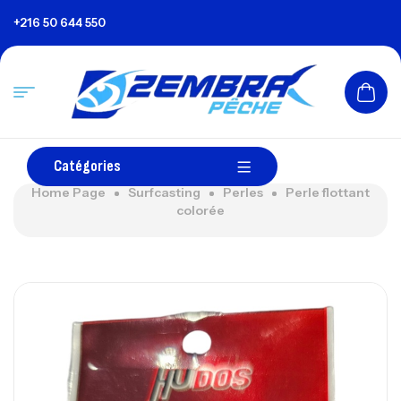
+216 50 644 550
Catégories
Home Page
Surfcasting
Perles
Perle flottant
colorée