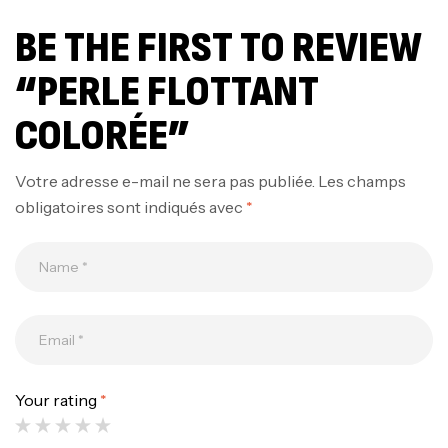
BE THE FIRST TO REVIEW
“PERLE FLOTTANT
COLORÉE”
Votre adresse e-mail ne sera pas publiée.
Les champs
obligatoires sont indiqués avec
*
Canne Jigging Sunset Massive Attack
1.83m 120/250gr 30kg
,
Cannes
Jigging
340,000
د.ت
379,000
د.ت
Your rating
*
Foureau Kalli Kunnan Funda 1.70m