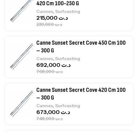
– 300 G
,
Cannes
Surfcasting
692,000
د.ت
768,000
د.ت
Canne Sunset Secret Cove 420 Cm 100
– 300 G
,
Cannes
Surfcasting
673,000
د.ت
748,000
د.ت
Canne Jigging Sunset Massive Attack
1.83m 120/250gr 30kg
,
Cannes
Jigging
340,000
د.ت
379,000
د.ت
Foureau Kalli Kunnan Funda 1.70m