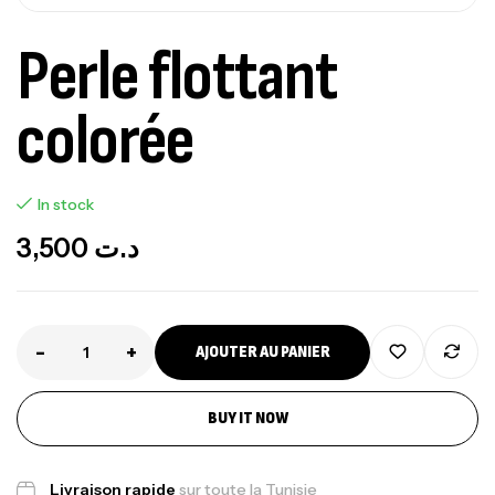
Perle flottant
colorée
In stock
3,500
د.ت
-
+
AJOUTER AU PANIER
BUY IT NOW
Livraison rapide
sur toute la Tunisie