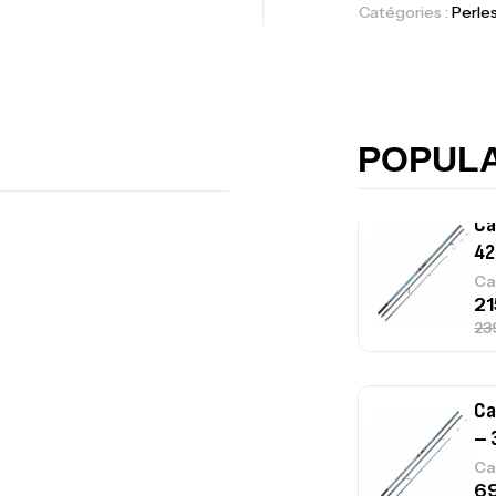
Catégories :
Perle
Ca
42
Ca
POPUL
Ca
– 
Ca
Ca
– 
Ca