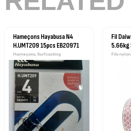
RELATED
Hameçons Hayabusa N4
Fil Da
H.UMT209 15pcs EB20971
5.66kg
,
Hameçons
Surfcasting
Fils nylon