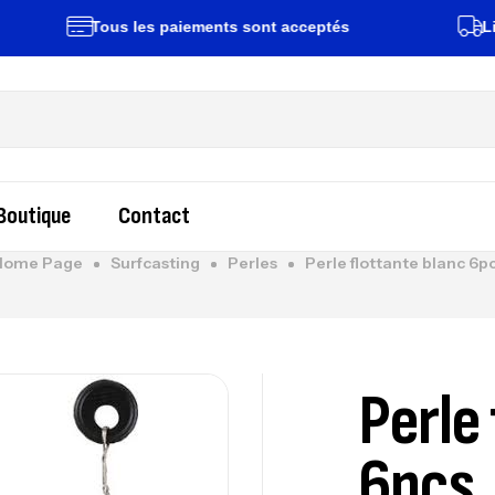
Tous les paiements sont acceptés
Livrais
Boutique
Contact
Home Page
Surfcasting
Perles
Perle flottante blanc 6p
Perle
6pcs