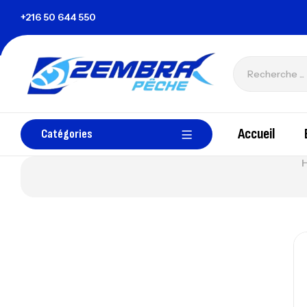
nisie
+216 50 644 550
zembrapechetunisie@gmail.com
Accueil
Catégories