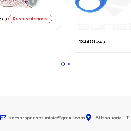
Ca
– 
د.ت
Rupture de stock
Ca
13,500
د.ت
zembrapechetunisie@gmail.com
Al Haouaria – T