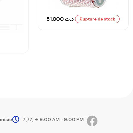
nne Sunset Secret Cove 420 Cm 100
300 G
51,000
د.ت
Rupture de stock
,
nnes
Surfcasting
673,000
د.ت
748,000
د.ت
unisie
7 j/7j -> 9:00 AM - 9:00 PM