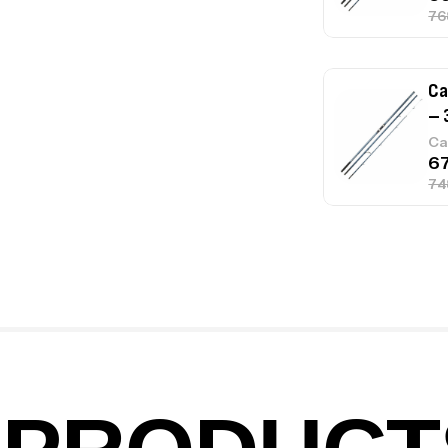
Ca
1.
Ca
Fo
Ex
Ba
Vo