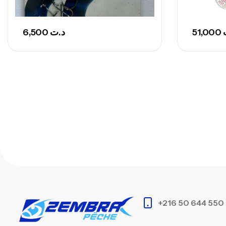
6,500
د.ت
51,000
+216 50 644 550