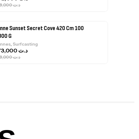
748,000
د.ت
nne Jigging Sunset Massive Attack
83m 120/250gr 30kg
,
nnes
Jigging
340,000
د.ت
379,000
د.ت
ureau Kalli Kunnan Funda 1.70m
panded
,
gagerie
Surfcasting
378,000
د.ت
420,000
د.ت
lant 3 Branches Inox T26S/35