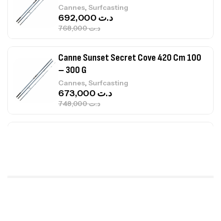
Canne Sunset Secret Cove 420 Cm 100
– 300 G
,
Cannes
Surfcasting
673,000
د.ت
748,000
د.ت
Canne Jigging Sunset Massive Attack
1.83m 120/250gr 30kg
,
Cannes
Jigging
340,000
د.ت
379,000
د.ت
Foureau Kalli Kunnan Funda 1.70m
Expanded
,
Bagagerie
Surfcasting
378,000
د.ت
420,000
د.ت