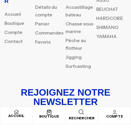
R
Détails du
Accastillage
BEUCHAT
Accueil
compte
bateau
HARDCORE
Boutique
Panier
Chasse sous
SHIMANO
marine
Compte
Commandes
YAMAHA
Pèche au
Contact
Favoris
flotteur
Jigging
Surfcasting
REJOIGNEZ NOTRE
NEWSLETTER
Inscrivez-vous pour recevoir nos offres spéciales
ACCUEIL
BOUTIQUE
COMPTE
RECHERCHER