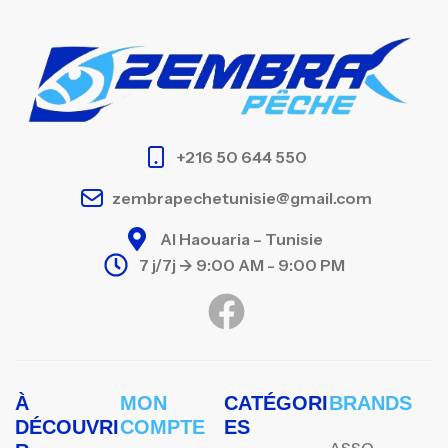
+216 50 644 550
zembrapechetunisie@gmail.com
Al Haouaria – Tunisie
7 j/7j -> 9:00 AM - 9:00 PM
À
MON
CATÉGORI
BRANDS
DÉCOUVRI
COMPTE
ES
ASSO