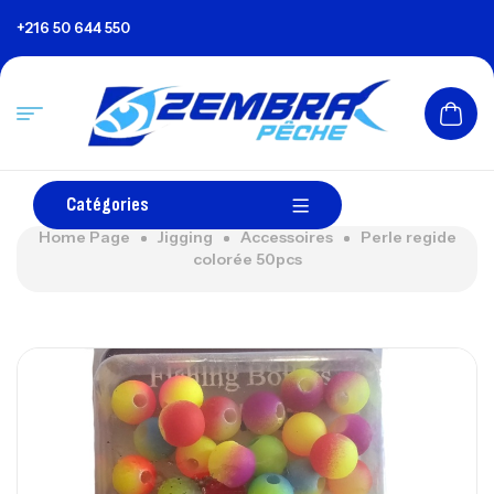
+216 50 644 550
Catégories
Home Page
Jigging
Accessoires
Perle regide
colorée 50pcs