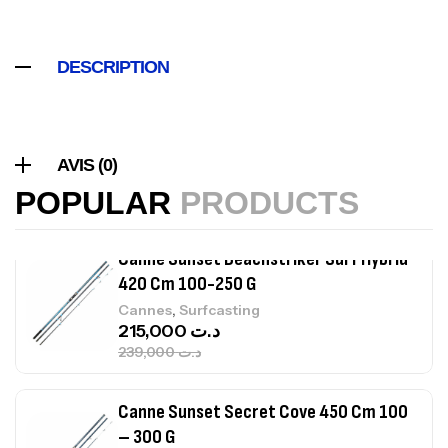
Volant 3 Branches Inox T26S/35
,
Accastillage bateau
Accessoires bateaux
DESCRIPTION
367,000
د.ت
Canne Sunset Beachstriker Surf Hybrid
AVIS (0)
420 Cm 100-250 G
POPULAR
PRODUCTS
,
Cannes
Surfcasting
215,000
د.ت
239,000
د.ت
Canne Sunset Secret Cove 450 Cm 100
– 300 G
,
Cannes
Surfcasting
692,000
د.ت
768,000
د.ت