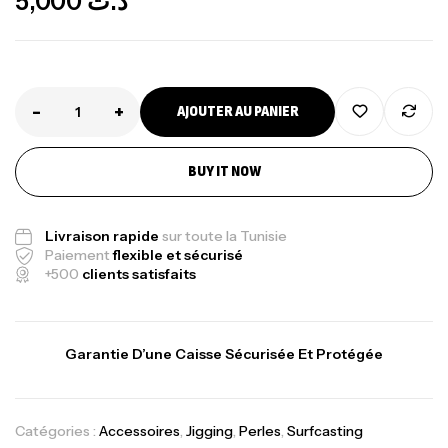
5,000
د.ت
-
+
AJOUTER AU PANIER
Canne Jigging Sunset Massive Attack
BUY IT NOW
1.83m 120/250gr 30kg
,
Cannes
Jigging
340,000
د.ت
Livraison rapide
sur toute la Tunisie
379,000
د.ت
Paiement
flexible et sécurisé
+500
clients satisfaits
Foureau Kalli Kunnan Funda 1.70m
Expanded
Garantie D’une Caisse Sécurisée Et Protégée
,
Bagagerie
Surfcasting
378,000
د.ت
420,000
د.ت
Catégories :
Accessoires
,
Jigging
,
Perles
,
Surfcasting