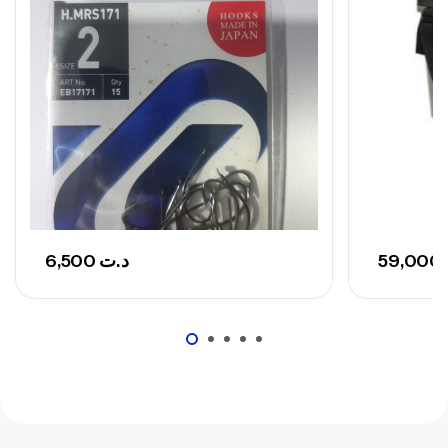
Canne Sunset Secret Cove 420 Cm 100
– 300 G
,
Cannes
Surfcasting
673,000
د.ت
748,000
د.ت
6,500
د.ت
59,000