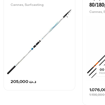
80/180
,
Cannes
Surfcasting
,
Cannes
00
Days
205,000
د.ت
1.196,