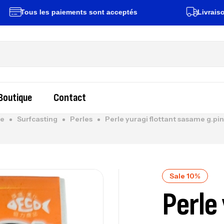
ous les paiements sont acceptés
Livraison rapid
Boutique
Contact
e
Surfcasting
Perles
Perle yuragi flottant sasame g.pi
Sale 10%
Perle 