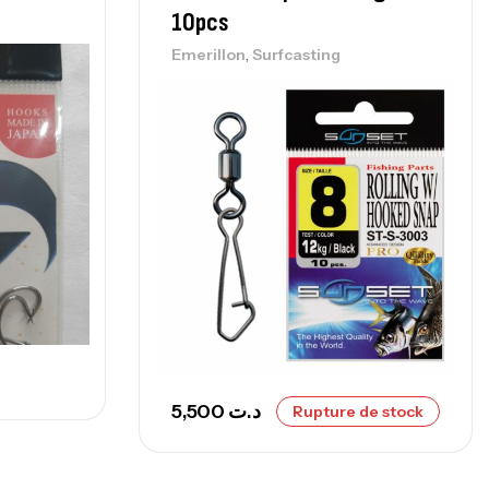
,
nnes
Surfcasting
10pcs
215,000
د.ت
,
Emerillon
Surfcasting
239,000
د.ت
nne Sunset Secret Cove 450 Cm 100
300 G
,
nnes
Surfcasting
692,000
د.ت
768,000
د.ت
nne Sunset Secret Cove 420 Cm 100
300 G
,
nnes
Surfcasting
673,000
د.ت
5,500
د.ت
Rupture de stock
748,000
د.ت