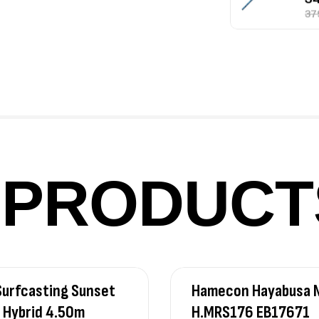
Fo
Ex
Ba
PRODUCT
Vo
Ac
urfcasting Sunset
Hamecon Hayabusa 
Ca
42
 Hybrid 4.50m
H.MRS176 EB17671