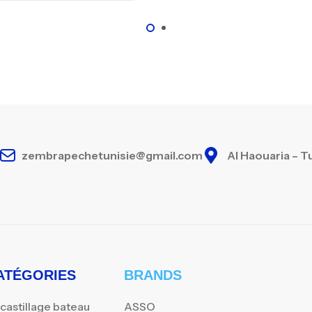
zembrapechetunisie@gmail.com
Al Haouaria – T
ATÉGORIES
BRANDS
castillage bateau
ASSO