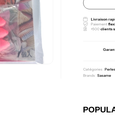
Fo
Ex
Ba
Livraison ra
Paiement
flex
+500
clients s
Vo
Garant
Ac
Catégories :
Perle
Brands :
Sasame
Ca
42
Ca
POPUL