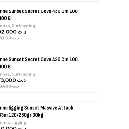
nne Sunset Secret Cove 450 Cm 100
300 G
,
nnes
Surfcasting
692,000
د.ت
768,000
د.ت
nne Sunset Secret Cove 420 Cm 100
300 G
,
nnes
Surfcasting
673,000
د.ت
748,000
د.ت
nne Jigging Sunset Massive Attack
83m 120/250gr 30kg
,
nnes
Jigging
340,000
د.ت