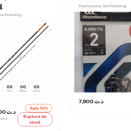
Ca
g
,
Hameçons
Surfcasting
Surfcasting
Ca
– 
Ca
Ca
00
00
00
Hrs
Mins
Secs
– 
7,900
د.ت
Ca
Sale 10%
1.076,000
د.ت
Rupture de
000
د.ت
stock