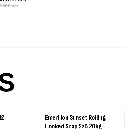
379,000
د.ت
ureau Kalli Kunnan Funda 1.70m
panded
,
gagerie
Surfcasting
378,000
د.ت
420,000
د.ت
S
lant 3 Branches Inox T26S/35
,
castillage bateau
Accessoires bateaux
367,000
د.ت
N2
Emerillon Sunset Rolling
nne Sunset Beachstriker Surf Hybrid
0 Cm 100-250 G
Hooked Snap Sz6 20kg