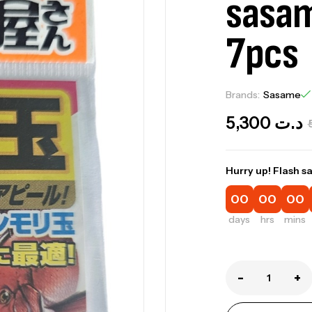
sasam
7pcs
Brands:
Sasame
5,300
د.ت
Hurry up! Flash sa
Ca
00
00
00
1.
days
hrs
mins
Ca
-
+