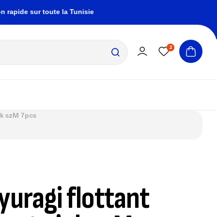
e sur toute la Tunisie
zembrapechetunisie@gmai
2
nk szM 7pcs
yuragi flottant