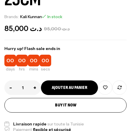
Brands:
Kali Kunnan
In stock
85,000
د.ت
95,000
د.ت
Hurry up! Flash sale ends in
00
00
00
00
days
hrs
mins
secs
-
+
AJOUTER AU PANIER
BUY IT NOW
Livraison rapide
sur toute la Tunisie
Paiement
flexible et sécurisé