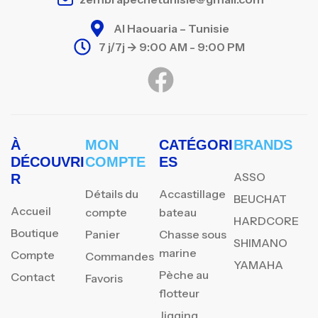
Al Haouaria – Tunisie
7 j/7j -> 9:00 AM - 9:00 PM
À
MON
CATÉGORI
BRANDS
DÉCOUVRI
COMPTE
ES
ASSO
R
Détails du
Accastillage
BEUCHAT
Accueil
compte
bateau
HARDCORE
Boutique
Panier
Chasse sous
SHIMANO
marine
Compte
Commandes
YAMAHA
Pèche au
Contact
Favoris
flotteur
Jigging