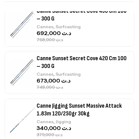
Canne Sunset Secret Cove 450 Cm 100
– 300 G
,
Cannes
Surfcasting
692,000
د.ت
768,000
د.ت
Canne Sunset Secret Cove 420 Cm 100
– 300 G
,
Cannes
Surfcasting
673,000
د.ت
748,000
د.ت
Canne Jigging Sunset Massive Attack
1.83m 120/250gr 30kg
,
Cannes
Jigging
340,000
د.ت
379,000
د.ت