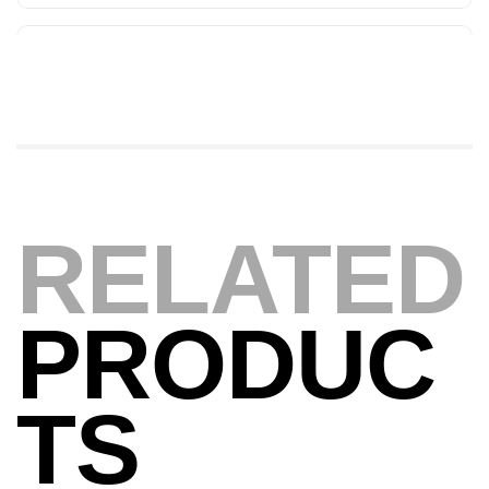
Foureau Kalli Kunnan Funda 1.70m
Expanded
,
Bagagerie
Surfcasting
378,000
د.ت
420,000
د.ت
Volant 3 Branches Inox T26S/35
RELATED
,
Accastillage bateau
Accessoires bateaux
367,000
د.ت
PRODUC
Canne Sunset Beachstriker Surf Hybrid
420 Cm 100-250 G
TS
,
Cannes
Surfcasting
215,000
د.ت
239,000
د.ت