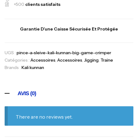
+500
clients satisfaits
Garantie D’une Caisse Sécurisée Et Protégée
UGS :
pince-a-sleive-kali-kunnan-big-game-crimper
Catégories :
Accessoires
,
Accessoires
,
Jigging
,
Traine
Brands :
Kali kunnan
AVIS (0)
There are no reviews yet.