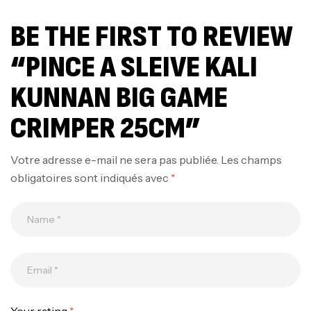
BE THE FIRST TO REVIEW
“PINCE A SLEIVE KALI
KUNNAN BIG GAME
CRIMPER 25CM”
Votre adresse e-mail ne sera pas publiée.
Les champs
obligatoires sont indiqués avec
*
Canne Jigging Sunset Massive Attack
1.83m 120/250gr 30kg
,
Cannes
Jigging
340,000
د.ت
379,000
د.ت