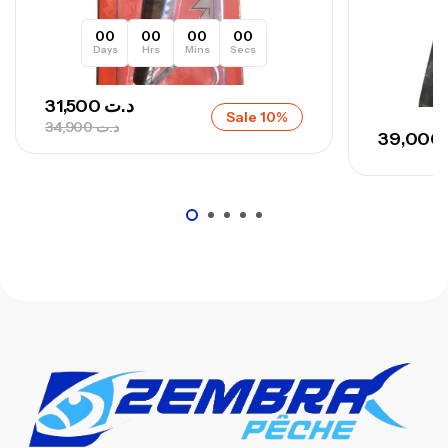
673,000
د.ت
00
00
00
00
748,000
د.ت
Days
Hrs
Mins
Secs
31,500
د.ت
Sale 10%
34,900
د.ت
39,000