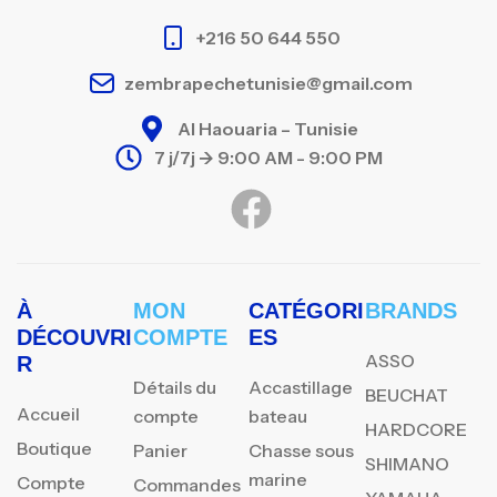
+216 50 644 550
zembrapechetunisie@gmail.com
Al Haouaria – Tunisie
7 j/7j -> 9:00 AM - 9:00 PM
À
MON
CATÉGORI
BRANDS
DÉCOUVRI
COMPTE
ES
ASSO
R
Détails du
Accastillage
BEUCHAT
Accueil
compte
bateau
HARDCORE
Boutique
Panier
Chasse sous
SHIMANO
marine
Compte
Commandes