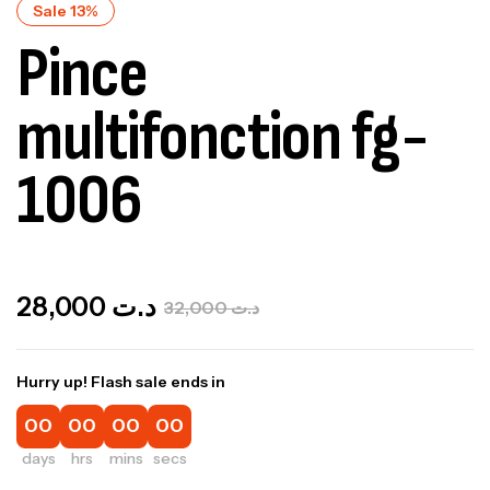
Sale 13%
Pince
multifonction fg-
1006
Out Of Stock
28,000
د.ت
32,000
د.ت
Hurry up! Flash sale ends in
00
00
00
00
days
hrs
mins
secs