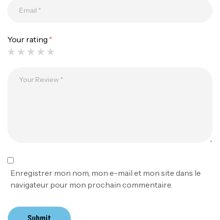
Your rating
*
Canne Jigging Sunset Massive Attack
1.83m 120/250gr 30kg
,
Cannes
Jigging
340,000
د.ت
379,000
د.ت
Foureau Kalli Kunnan Funda 1.70m
Expanded
,
Bagagerie
Surfcasting
378,000
د.ت
Enregistrer mon nom, mon e-mail et mon site dans le
420,000
د.ت
navigateur pour mon prochain commentaire.
Volant 3 Branches Inox T26S/35
Submit