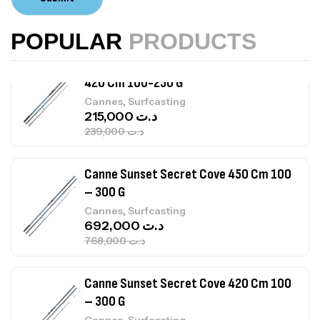
,
Accastillage bateau
Accessoires bateaux
367,000
د.ت
POPULAR
PRODUCTS
Canne Sunset Beachstriker Surf Hybrid
420 Cm 100-250 G
,
Cannes
Surfcasting
215,000
د.ت
239,000
د.ت
Canne Sunset Secret Cove 450 Cm 100
– 300 G
,
Cannes
Surfcasting
692,000
د.ت
768,000
د.ت
Canne Sunset Secret Cove 420 Cm 100
– 300 G
,