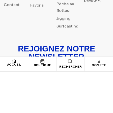
YAMAHA
Pèche au
Contact
Favoris
flotteur
Jigging
Surfcasting
REJOIGNEZ NOTRE
NEWSLETTER
ACCUEIL
Inscrivez-vous pour recevoir nos offres spéciales
BOUTIQUE
COMPTE
RECHERCHER
Copyright © 2025
By ADSVALLEY
. All rights reserved