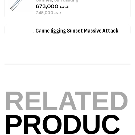
Cannes
Surfcasting
673,000
د.ت
748,000
د.ت
Canne Jigging Sunset Massive Attack
1.83m 120/250gr 30kg
,
Cannes
Jigging
340,000
د.ت
379,000
د.ت
Foureau Kalli Kunnan Funda 1.70m
Expanded
RELATED
,
Bagagerie
Surfcasting
378,000
د.ت
420,000
د.ت
PRODUC
Volant 3 Branches Inox T26S/35
,
Accastillage bateau
Accessoires bateaux