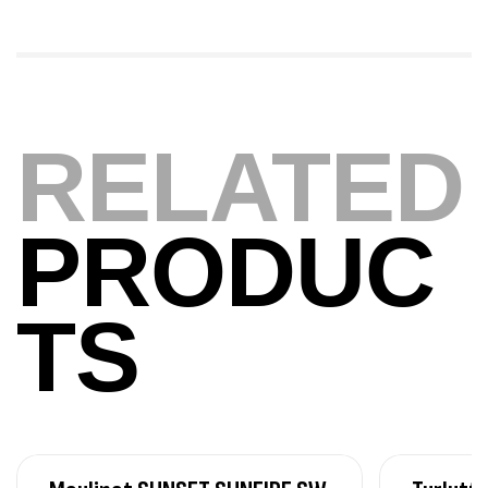
340,000
د.ت
379,000
د.ت
Foureau Kalli Kunnan Funda 1.70m
Expanded
RELATED
,
Bagagerie
Surfcasting
378,000
د.ت
420,000
د.ت
PRODUC
Volant 3 Branches Inox T26S/35
,
Accastillage bateau
Accessoires bateaux
TS
367,000
د.ت
Canne Sunset Beachstriker Surf Hybrid
420 Cm 100-250 G
,
Cannes
Surfcasting
215,000
د.ت