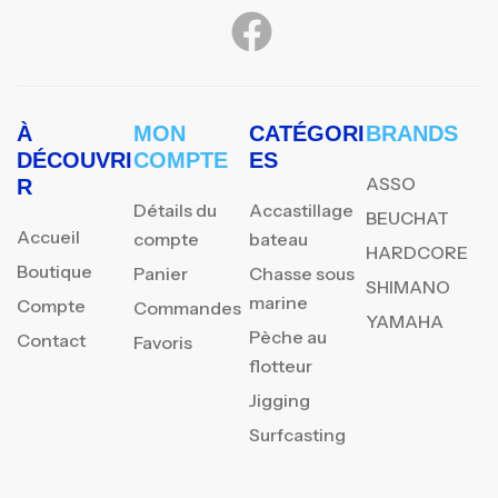
À
MON
CATÉGORI
BRANDS
DÉCOUVRI
COMPTE
ES
ASSO
R
Détails du
Accastillage
BEUCHAT
Accueil
compte
bateau
HARDCORE
Boutique
Panier
Chasse sous
SHIMANO
marine
Compte
Commandes
YAMAHA
Pèche au
Contact
Favoris
flotteur
Jigging
Surfcasting