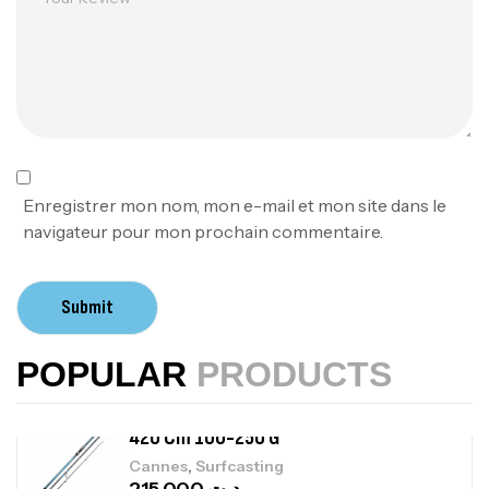
,
Cannes
Jigging
340,000
د.ت
379,000
د.ت
Foureau Kalli Kunnan Funda 1.70m
Expanded
,
Bagagerie
Surfcasting
378,000
د.ت
Enregistrer mon nom, mon e-mail et mon site dans le
420,000
د.ت
navigateur pour mon prochain commentaire.
Volant 3 Branches Inox T26S/35
Submit
,
Accastillage bateau
Accessoires bateaux
367,000
د.ت
POPULAR
PRODUCTS
Canne Sunset Beachstriker Surf Hybrid
420 Cm 100-250 G
,
Cannes
Surfcasting
215,000
د.ت