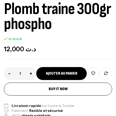
Plomb traine 300gr
phospho
In stock
12,000
د.ت
-
+
AJOUTER AU PANIER
BUY IT NOW
Livraison rapide
sur toute la Tunisie
Paiement
flexible et sécurisé
+500
clients satisfaits