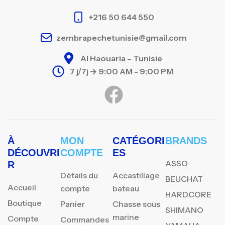
+216 50 644 550
zembrapechetunisie@gmail.com
Al Haouaria – Tunisie
7 j/7j -> 9:00 AM - 9:00 PM
À
MON
CATÉGORI
BRANDS
DÉCOUVRI
COMPTE
ES
ASSO
R
Détails du
Accastillage
BEUCHAT
Accueil
compte
bateau
HARDCORE
Boutique
Panier
Chasse sous
SHIMANO
marine
Compte
Commandes