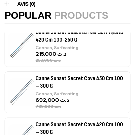
AVIS (0)
POPULAR
PRODUCTS
Canne Sunset Beachstriker Surf Hybrid
420 Cm 100-250 G
,
Cannes
Surfcasting
215,000
د.ت
239,000
د.ت
Canne Sunset Secret Cove 450 Cm 100
– 300 G
,
Cannes
Surfcasting
692,000
د.ت
768,000
د.ت
Canne Sunset Secret Cove 420 Cm 100
– 300 G
,
Cannes
Surfcasting
673,000
د.ت