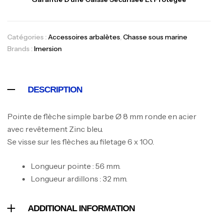
Canne Jigging Sunset Massive Attack
Catégories :
Accessoires arbalètes
,
Chasse sous marine
1.83m 120/250gr 30kg
Brands :
Imersion
,
Cannes
Jigging
340,000
د.ت
379,000
د.ت
DESCRIPTION
Foureau Kalli Kunnan Funda 1.70m
Pointe de flèche simple barbe Ø 8 mm ronde en acier
Expanded
avec revêtement Zinc bleu.
,
Bagagerie
Surfcasting
378,000
د.ت
Se visse sur les flèches au filetage 6 x 100.
420,000
د.ت
Longueur pointe : 56 mm.
Longueur ardillons : 32 mm.
Volant 3 Branches Inox T26S/35
,
Accastillage bateau
Accessoires bateaux
367,000
د.ت
ADDITIONAL INFORMATION