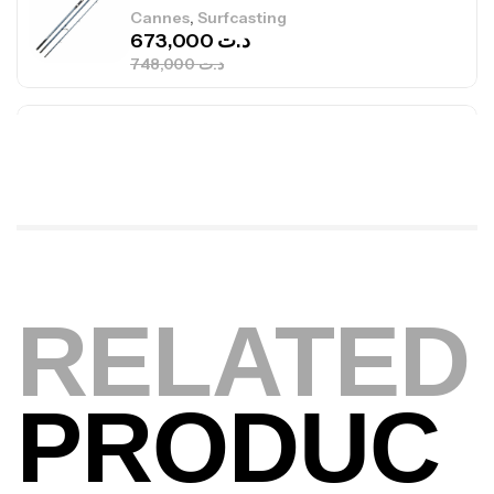
748,000
د.ت
Canne Jigging Sunset Massive Attack
1.83m 120/250gr 30kg
,
Cannes
Jigging
340,000
د.ت
379,000
د.ت
Foureau Kalli Kunnan Funda 1.70m
Expanded
,
Bagagerie
Surfcasting
378,000
د.ت
RELATED
420,000
د.ت
PRODUC
Volant 3 Branches Inox T26S/35
,
Accastillage bateau
Accessoires bateaux
367,000
د.ت