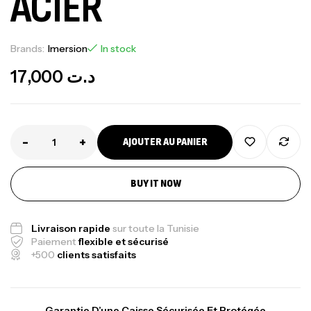
ACIER
Brands:
Imersion
In stock
17,000
د.ت
-
+
AJOUTER AU PANIER
BUY IT NOW
Livraison rapide
sur toute la Tunisie
Paiement
flexible et sécurisé
+500
clients satisfaits
Garantie D’une Caisse Sécurisée Et Protégée