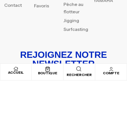
YAMAHA
Pèche au
Contact
Favoris
flotteur
Jigging
Surfcasting
REJOIGNEZ NOTRE
NEWSLETTER
ACCUEIL
Inscrivez-vous pour recevoir nos offres spéciales
BOUTIQUE
COMPTE
RECHERCHER
Copyright © 2025
By ADSVALLEY
. All rights reserved