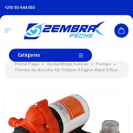
+216 50 644 550
Catégories
Home Page
Accastillage bateau
Pompe
Pompe de douche 12v 11.6lpm 3.0gpm 45psi 3.1bar