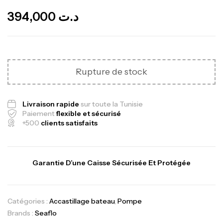
394,000
د.ت
Canne Jigging Sunset Massive Attack
1.83m 120/250gr 30kg
Rupture de stock
,
Cannes
Jigging
340,000
د.ت
379,000
د.ت
Livraison rapide
sur toute la Tunisie
Paiement
flexible et sécurisé
+500
clients satisfaits
Foureau Kalli Kunnan Funda 1.70m
Expanded
,
Bagagerie
Surfcasting
Garantie D’une Caisse Sécurisée Et Protégée
378,000
د.ت
420,000
د.ت
Catégories :
Accastillage bateau
,
Pompe
Brands :
Seaflo
Volant 3 Branches Inox T26S/35