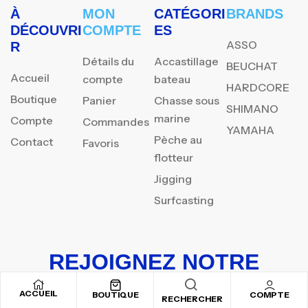
À
MON
CATÉGORI
BRANDS
DÉCOUVRI
COMPTE
ES
ASSO
R
Détails du
Accastillage
BEUCHAT
Accueil
compte
bateau
HARDCORE
Boutique
Panier
Chasse sous
SHIMANO
marine
Compte
Commandes
YAMAHA
Pèche au
Contact
Favoris
flotteur
Jigging
Surfcasting
REJOIGNEZ NOTRE
NEWSLETTER
ACCUEIL
BOUTIQUE
COMPTE
RECHERCHER
Inscrivez-vous pour recevoir nos offres spéciales