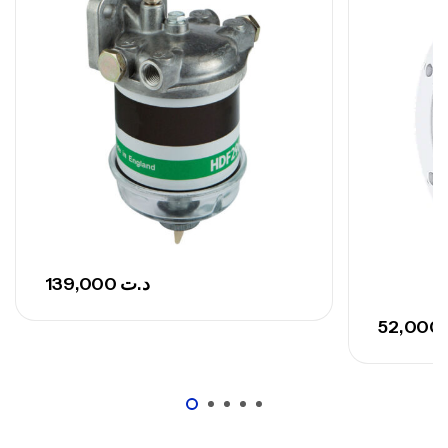
,
Cannes
Surfcasting
673,000
د.ت
748,000
د.ت
139,000
د.ت
52,000