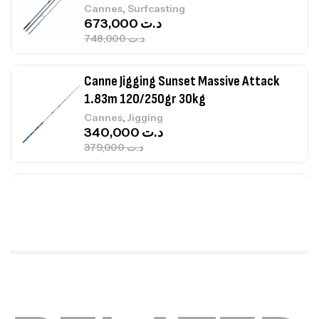
,
Cannes
Surfcasting
673,000
د.ت
748,000
د.ت
Canne Jigging Sunset Massive Attack
1.83m 120/250gr 30kg
,
Cannes
Jigging
340,000
د.ت
379,000
د.ت
Foureau Kalli Kunnan Funda 1.70m
Expanded
,
Bagagerie
Surfcasting
378,000
د.ت
420,000
د.ت
Volant 3 Branches Inox T26S/35