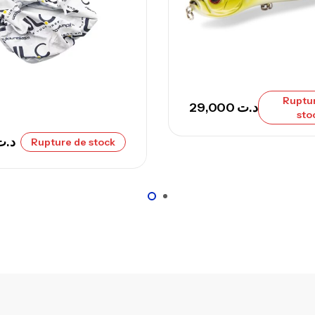
Ca
– 
Ruptu
Ca
29,000
د.ت
sto
د.ت
Rupture de stock
Ca
– 
Ca