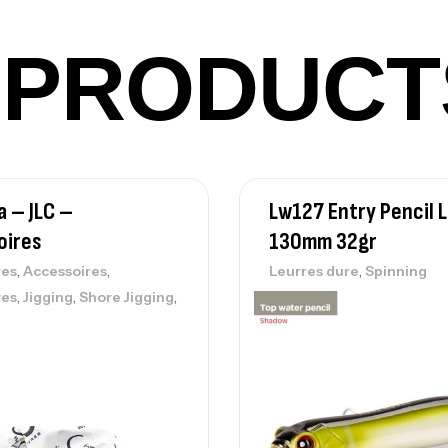
PRODUCT
Fo
Ex
Ba
 – JLC –
Lw127 Entry Pencil 
oires
130mm 32gr
Vo
,
,
,
res
Accessoires
Leurres dure
Spinning
Ac
,
,
,
res
Jigging
Shore Jigging
Ca
42
Ca