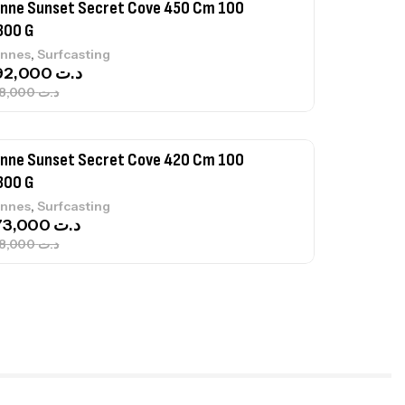
nne Sunset Secret Cove 450 Cm 100
300 G
,
nnes
Surfcasting
692,000
د.ت
768,000
د.ت
nne Sunset Secret Cove 420 Cm 100
300 G
,
nnes
Surfcasting
673,000
د.ت
748,000
د.ت
nne Jigging Sunset Massive Attack
83m 120/250gr 30kg
,
nnes
Jigging
340,000
د.ت
379,000
د.ت