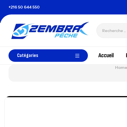
nisie
+216 50 644 550
zembrapechetunisie@gmail.com
Accueil
Catégories
Home