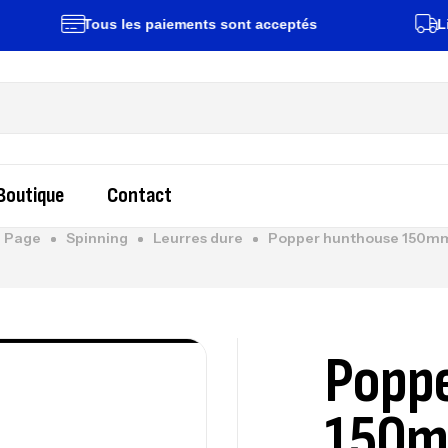
Tous les paiements sont acceptés
Livrais
Boutique
Contact
 Page
Spinning
Leurres dure
Popper hunthouse 150m
Poppe
150m