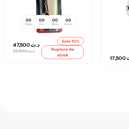
00
00
00
00
Days
Hrs
Mins
Secs
Sale 10%
47,500
د.ت
Rupture de
52,800
د.ت
stock
17,500