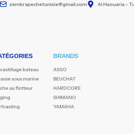
zembrapechetunisie@gmail.com
Al Haouaria – T
ATÉGORIES
BRANDS
castillage bateau
ASSO
asse sous marine
BEUCHAT
che au flotteur
HARDCORE
gging
SHIMANO
rfcasting
YAMAHA