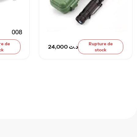
215,000
د.ت
239,000
د.ت
nne Sunset Secret Cove 450 Cm 100
300 G
re de
Rupture de
,
nnes
Surfcasting
24,000
د.ت
ck
stock
692,000
د.ت
768,000
د.ت
nne Sunset Secret Cove 420 Cm 100
300 G
,
nnes
Surfcasting
673,000
د.ت
748,000
د.ت