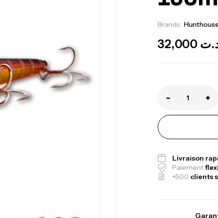
Brands:
Hunthous
32,000
.ت
-
+
Ca
1.
Ca
Livraison ra
Paiement
flex
+500
clients s
Fo
Garant
Ex