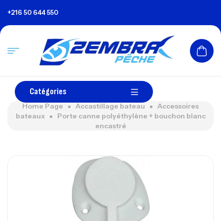
+216 50 644 550
Catégories
Home Page
Accastillage bateau
Accessoires
bateaux
Porte canne polyéthylène + bouchon blanc
encastré