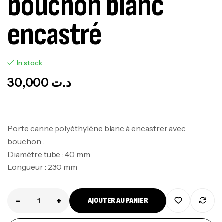
bouchon blanc
encastré
In stock
30,000
د.ت
Porte canne polyéthylène blanc à encastrer avec
bouchon .
Diamètre tube : 40 mm
Longueur : 230 mm
-
+
AJOUTER AU PANIER