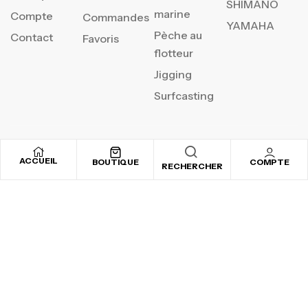
SHIMANO
marine
Compte
Commandes
YAMAHA
Pèche au
Contact
Favoris
flotteur
Jigging
Surfcasting
REJOIGNEZ NOTRE
ACCUEIL
BOUTIQUE
COMPTE
RECHERCHER
NEWSLETTER
Inscrivez-vous pour recevoir nos offres spéciales
Copyright © 2025
By ADSVALLEY
. All rights reserved