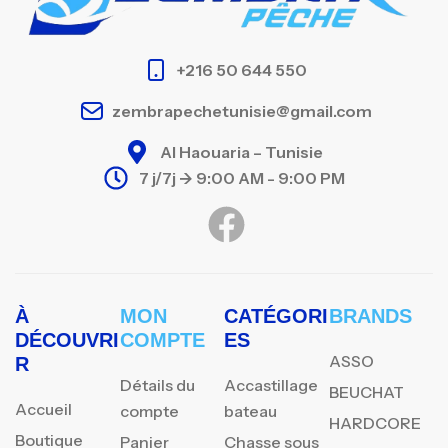
+216 50 644 550
zembrapechetunisie@gmail.com
Al Haouaria – Tunisie
7 j/7j -> 9:00 AM - 9:00 PM
À
MON
CATÉGORI
BRANDS
DÉCOUVRI
COMPTE
ES
ASSO
R
Détails du
Accastillage
BEUCHAT
Accueil
compte
bateau
HARDCORE
Boutique
Panier
Chasse sous