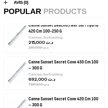
AVIS (0)
367,000
د.ت
POPULAR
PRODUCTS
Canne Sunset Beachstriker Surf Hybrid
420 Cm 100-250 G
,
Cannes
Surfcasting
215,000
د.ت
239,000
د.ت
Canne Sunset Secret Cove 450 Cm 100
– 300 G
,
Cannes
Surfcasting
692,000
د.ت
768,000
د.ت
Canne Sunset Secret Cove 420 Cm 100
– 300 G
,
Cannes
Surfcasting