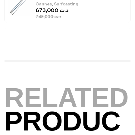
673,000
د.ت
748,000
د.ت
Canne Jigging Sunset Massive Attack
1.83m 120/250gr 30kg
,
Cannes
Jigging
340,000
د.ت
379,000
د.ت
Foureau Kalli Kunnan Funda 1.70m
Expanded
RELATED
,
Bagagerie
Surfcasting
378,000
د.ت
420,000
د.ت
PRODUC
Volant 3 Branches Inox T26S/35
,
Accastillage bateau
Accessoires bateaux