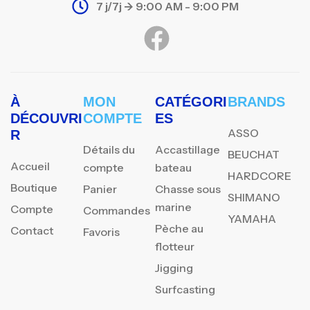
7 j/7j -> 9:00 AM - 9:00 PM
À
MON
CATÉGORI
BRANDS
DÉCOUVRI
COMPTE
ES
ASSO
R
Détails du
Accastillage
BEUCHAT
Accueil
compte
bateau
HARDCORE
Boutique
Panier
Chasse sous
SHIMANO
marine
Compte
Commandes
YAMAHA
Pèche au
Contact
Favoris
flotteur
Jigging
Surfcasting