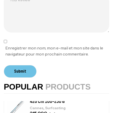
,
Cannes
Jigging
340,000
د.ت
379,000
د.ت
Foureau Kalli Kunnan Funda 1.70m
Expanded
,
Bagagerie
Surfcasting
378,000
د.ت
Enregistrer mon nom, mon e-mail et mon site dans le
420,000
د.ت
navigateur pour mon prochain commentaire.
Volant 3 Branches Inox T26S/35
Submit
,
Accastillage bateau
Accessoires bateaux
367,000
د.ت
POPULAR
PRODUCTS
Canne Sunset Beachstriker Surf Hybrid
420 Cm 100-250 G
,
Cannes
Surfcasting