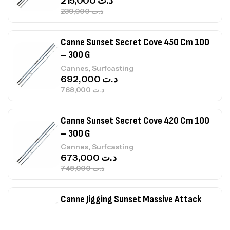
215,000
د.ت
239,000
د.ت
Canne Sunset Secret Cove 450 Cm 100
– 300 G
,
Cannes
Surfcasting
692,000
د.ت
768,000
د.ت
Canne Sunset Secret Cove 420 Cm 100
– 300 G
,
Cannes
Surfcasting
673,000
د.ت
748,000
د.ت
Canne Jigging Sunset Massive Attack
1.83m 120/250gr 30kg
,
Cannes
Jigging