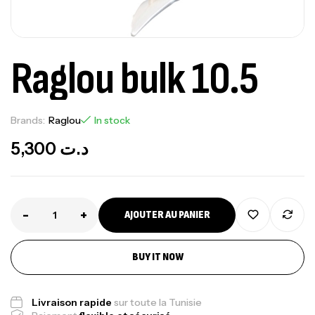
Raglou bulk 10.5
Brands:
Raglou
In stock
5,300
د.ت
-
+
AJOUTER AU PANIER
BUY IT NOW
Livraison rapide
sur toute la Tunisie