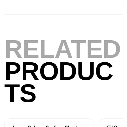
340,000
د.ت
379,000
د.ت
Foureau Kalli Kunnan Funda 1.70m
Expanded
RELATED
,
Bagagerie
Surfcasting
378,000
د.ت
420,000
د.ت
PRODUC
Volant 3 Branches Inox T26S/35
,
Accastillage bateau
Accessoires bateaux
TS
367,000
د.ت
Canne Sunset Beachstriker Surf Hybrid
420 Cm 100-250 G
,
Cannes
Surfcasting
215,000
د.ت