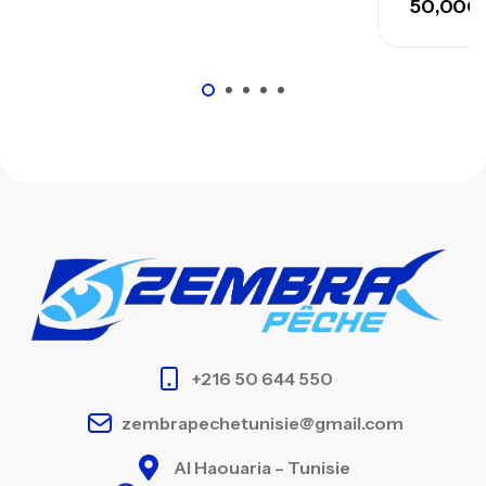
50,000
+216 50 644 550
zembrapechetunisie@gmail.com
Al Haouaria – Tunisie