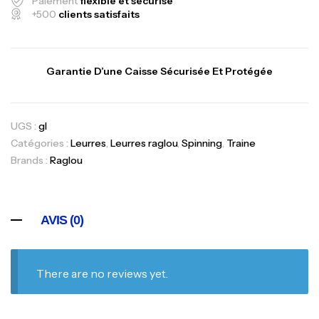
Paiement
flexible et sécurisé
+500
clients satisfaits
Garantie D’une Caisse Sécurisée Et Protégée
UGS :
gl
Catégories :
Leurres
,
Leurres raglou
,
Spinning
,
Traine
Brands :
Raglou
AVIS (0)
There are no reviews yet.