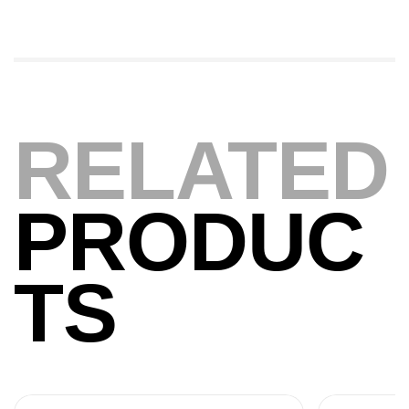
Expanded
,
Bagagerie
Surfcasting
378,000
د.ت
420,000
د.ت
RELATED
Volant 3 Branches Inox T26S/35
,
Accastillage bateau
Accessoires bateaux
367,000
د.ت
PRODUC
Canne Sunset Beachstriker Surf Hybrid
420 Cm 100-250 G
TS
,
Cannes
Surfcasting
215,000
د.ت
239,000
د.ت
Canne Sunset Secret Cove 450 Cm 100