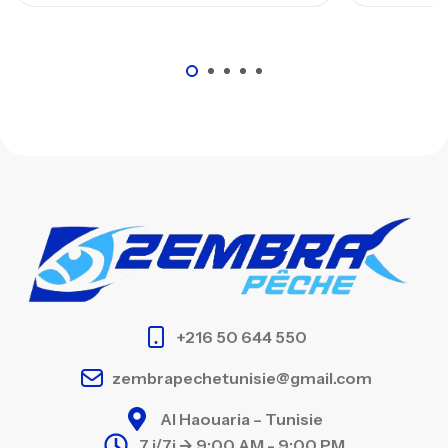
+216 50 644 550
zembrapechetunisie@gmail.com
Al Haouaria – Tunisie
7 j/7j -> 9:00 AM - 9:00 PM