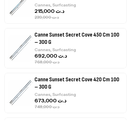
– 300 G
,
Cannes
Surfcasting
692,000
د.ت
768,000
د.ت
Canne Sunset Secret Cove 420 Cm 100
– 300 G
,
Cannes
Surfcasting
673,000
د.ت
748,000
د.ت
Canne Jigging Sunset Massive Attack
1.83m 120/250gr 30kg
,
Cannes
Jigging
340,000
د.ت
379,000
د.ت
Foureau Kalli Kunnan Funda 1.70m