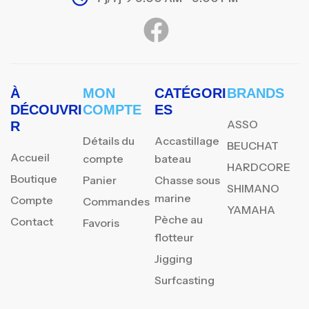
À
MON
CATÉGORI
BRANDS
DÉCOUVRI
COMPTE
ES
ASSO
R
Détails du
Accastillage
BEUCHAT
Accueil
compte
bateau
HARDCORE
Boutique
Panier
Chasse sous
SHIMANO
marine
Compte
Commandes
YAMAHA
Pèche au
Contact
Favoris
flotteur
Jigging
Surfcasting