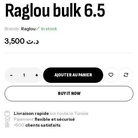
Raglou bulk 6.5
Brands:
Raglou
In stock
3,500
د.ت
-
+
AJOUTER AU PANIER
Canne Jigging Sunset Massive Attack
BUY IT NOW
1.83m 120/250gr 30kg
,
Cannes
Jigging
340,000
د.ت
Livraison rapide
sur toute la Tunisie
379,000
د.ت
Paiement
flexible et sécurisé
+500
clients satisfaits
Foureau Kalli Kunnan Funda 1.70m