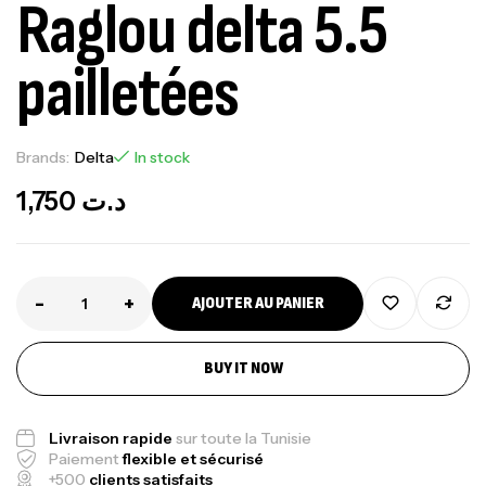
Raglou delta 5.5
pailletées
Brands:
Delta
In stock
1,750
د.ت
-
+
AJOUTER AU PANIER
BUY IT NOW
Livraison rapide
sur toute la Tunisie
Paiement
flexible et sécurisé
+500
clients satisfaits