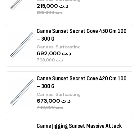
215,000
د.ت
239,000
د.ت
Canne Sunset Secret Cove 450 Cm 100
– 300 G
,
Cannes
Surfcasting
692,000
د.ت
768,000
د.ت
Canne Sunset Secret Cove 420 Cm 100
– 300 G
,
Cannes
Surfcasting
673,000
د.ت
748,000
د.ت
Canne Jigging Sunset Massive Attack
1.83m 120/250gr 30kg