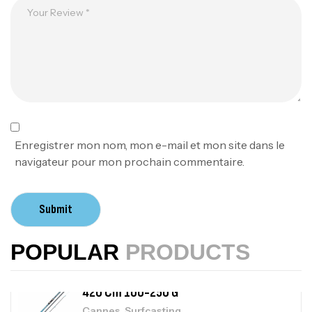
1.83m 120/250gr 30kg
,
Cannes
Jigging
340,000
د.ت
379,000
د.ت
Foureau Kalli Kunnan Funda 1.70m
Expanded
,
Bagagerie
Surfcasting
378,000
د.ت
Enregistrer mon nom, mon e-mail et mon site dans le
420,000
د.ت
navigateur pour mon prochain commentaire.
Volant 3 Branches Inox T26S/35
Submit
,
Accastillage bateau
Accessoires bateaux
367,000
د.ت
POPULAR
PRODUCTS
Canne Sunset Beachstriker Surf Hybrid
420 Cm 100-250 G
,
Cannes
Surfcasting