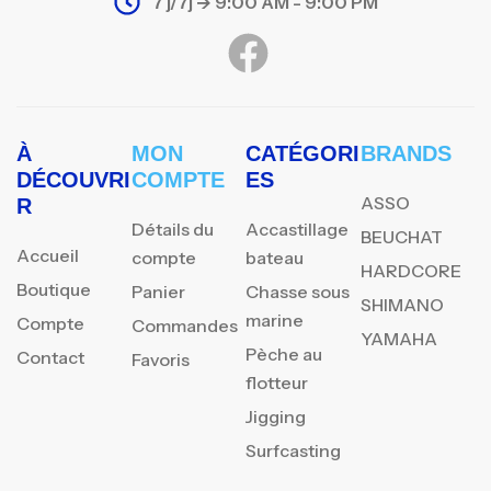
7 j/7j -> 9:00 AM - 9:00 PM
À
MON
CATÉGORI
BRANDS
DÉCOUVRI
COMPTE
ES
ASSO
R
Détails du
Accastillage
BEUCHAT
Accueil
compte
bateau
HARDCORE
Boutique
Panier
Chasse sous
SHIMANO
marine
Compte
Commandes
YAMAHA
Pèche au
Contact
Favoris
flotteur
Jigging
Surfcasting