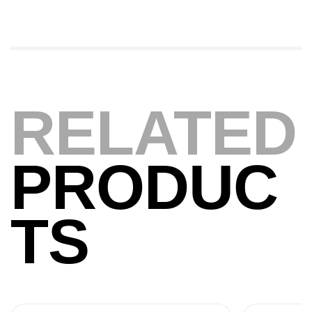
,
Cannes
Jigging
340,000
د.ت
379,000
د.ت
Foureau Kalli Kunnan Funda 1.70m
Expanded
RELATED
,
Bagagerie
Surfcasting
378,000
د.ت
420,000
د.ت
PRODUC
Volant 3 Branches Inox T26S/35
,
Accastillage bateau
Accessoires bateaux
TS
367,000
د.ت
Canne Sunset Beachstriker Surf Hybrid
420 Cm 100-250 G
,
Cannes
Surfcasting