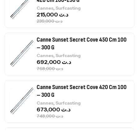
Canne Sunset Secret Cove 450 Cm 100
– 300 G
,
Cannes
Surfcasting
692,000
د.ت
768,000
د.ت
Canne Sunset Secret Cove 420 Cm 100
– 300 G
,
Cannes
Surfcasting
673,000
د.ت
748,000
د.ت
Canne Jigging Sunset Massive Attack
1.83m 120/250gr 30kg
,
Cannes
Jigging
340,000
د.ت
379,000
د.ت