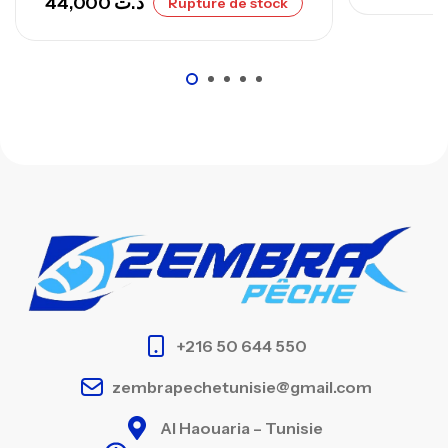
44,000
د.ت
Rupture de stock
+216 50 644 550
zembrapechetunisie@gmail.com
Al Haouaria – Tunisie