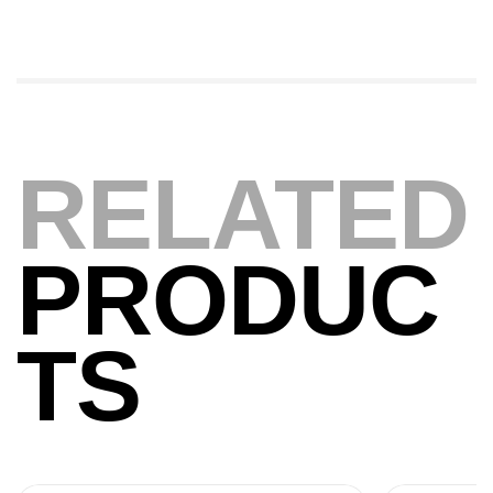
Foureau Kalli Kunnan Funda 1.70m
Expanded
,
Bagagerie
Surfcasting
378,000
د.ت
420,000
د.ت
RELATED
Volant 3 Branches Inox T26S/35
,
Accastillage bateau
Accessoires bateaux
PRODUC
367,000
د.ت
TS
Canne Sunset Beachstriker Surf Hybrid
420 Cm 100-250 G
,
Cannes
Surfcasting
215,000
د.ت
239,000
د.ت