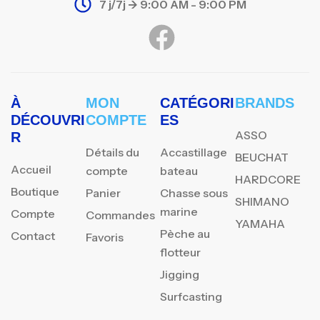
7 j/7j -> 9:00 AM - 9:00 PM
À
MON
CATÉGORI
BRANDS
DÉCOUVRI
COMPTE
ES
ASSO
R
Détails du
Accastillage
BEUCHAT
Accueil
compte
bateau
HARDCORE
Boutique
Panier
Chasse sous
SHIMANO
marine
Compte
Commandes
YAMAHA
Pèche au
Contact
Favoris
flotteur
Jigging
Surfcasting